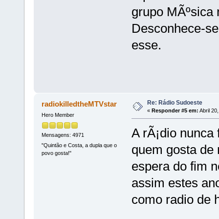
grupo MÃºsica
Desconhece-se p
esse.
Re: Rádio Sudoeste
radiokilledtheMTVstar
«
Responder #5 em:
Abril 20
Hero Member
A rÃ¡dio nunca 
Mensagens: 4971
"Quintão e Costa, a dupla que o
quem gosta de 
povo gosta!"
espera do fim n
assim estes ano
como radio de h