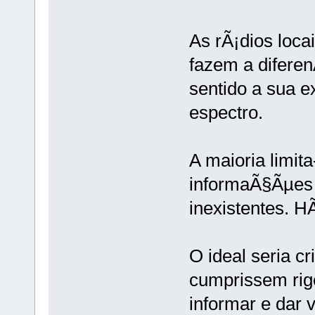
As rÃ¡dios loc
fazem a difere
sentido a sua e
espectro.
A maioria limit
informaÃ§Ãµes 
inexistentes. 
O ideal seria cr
cumprissem rig
informar e dar 