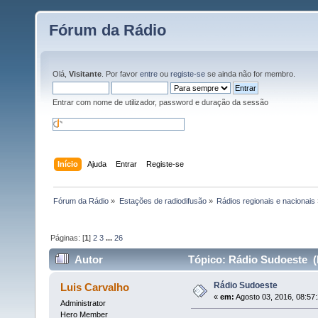
Fórum da Rádio
Olá,
Visitante
. Por favor
entre
ou
registe-se
se ainda não for membro.
Entrar com nome de utilizador, password e duração da sessão
Início
Ajuda
Entrar
Registe-se
Fórum da Rádio
»
Estações de radiodifusão
»
Rádios regionais e nacionais
Páginas: [
1
]
2
3
...
26
Autor
Tópico: Rádio Sudoeste (
Rádio Sudoeste
Luis Carvalho
«
em:
Agosto 03, 2016, 08:57
Administrator
Hero Member