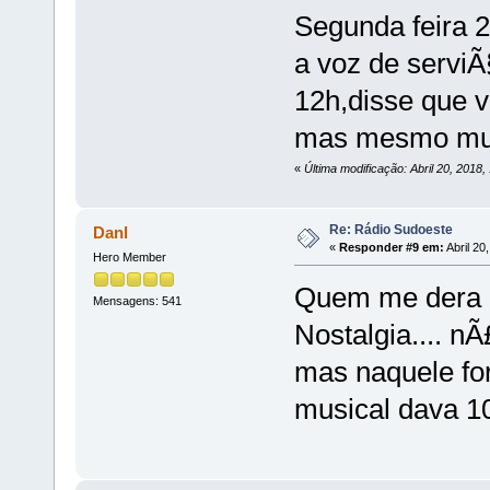
Segunda feira 2
a voz de servi
12h,disse que 
mas mesmo mui
«
Última modificação: Abril 20, 2018
Re: Rádio Sudoeste
Danl
«
Responder #9 em:
Abril 20
Hero Member
Quem me dera 
Mensagens: 541
Nostalgia.... 
mas naquele fo
musical dava 1