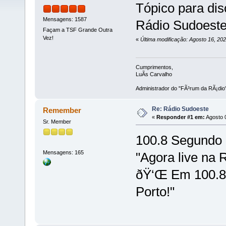
Tópico para dis
Mensagens: 1587
Rádio Sudoeste
Façam a TSF Grande Outra
Vez!
«
Última modificação: Agosto 16, 20
Cumprimentos,
LuÃ­s Carvalho
Administrador do "FÃ³rum da RÃ¡dio
Re: Rádio Sudoeste
Remember
«
Responder #1 em:
Agosto 0
Sr. Member
100.8 Segundo 
Mensagens: 165
"Agora live na
ðŸ‘Œ Em 100.8 
Porto!"