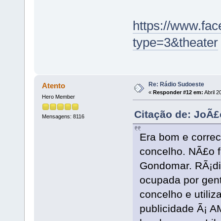
https://www.f
type=3&theater
Re: Rádio Sudoeste
Atento
«
Responder #12 em:
Abril 2
Hero Member
Citação de: JoÃ£
Mensagens: 8116
Era bom e correc
concelho. NÃ£o f
Gondomar. RÃ¡dio
ocupada por gen
concelho e utili
publicidade Ã¡ AM