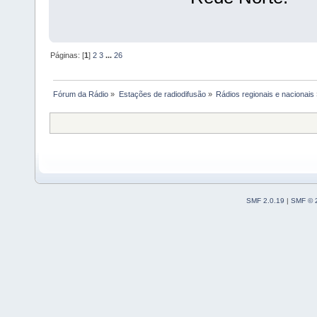
Páginas: [
1
]
2
3
...
26
Fórum da Rádio
»
Estações de radiodifusão
»
Rádios regionais e nacionais
SMF 2.0.19
|
SMF © 