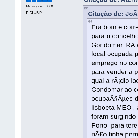
Mensagens: 3800
Citação de: JoÃ
R CLUB P
Era bom e corre
para o concelho
Gondomar. RÃ¡di
local ocupada p
emprego no conc
para vender a p
qual a rÃ¡dio l
Gondomar ao c
ocupaÃ§Ãµes de
lisboeta MEO , 
foram surgindo
Porto, para ter
nÃ£o tinha pern