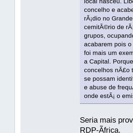
local nasceu. Li
concelho e aca
rÃ¡dio no Grande 
cemitÃ©rio de rÃ
grupos, ocupando
acabarem pois o 
foi mais um exemp
a Capital. Porqu
concelhos nÃ£o 
se possam identi
e abuse de frequ
onde estÃ¡ o emi
Seria mais prov
RDP-Ãfrica.