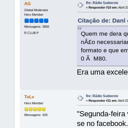
Re: Rádio Sudoeste
AG
«
Responder #10 em:
Abril 2
Global Moderator
Hero Member
Citação de: Danl 
Mensagens: 3800
Quem me dera qu
R CLUB P
nÃ£o necessaria
formato e que e
0 Ã M80.
Era uma excelen
Re: Rádio Sudoeste
ToLv
«
Responder #11 em:
Abril 2
Hero Member
"Segunda-feira v
Mensagens: 428
se no facebook.