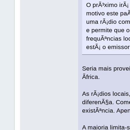
O prÃ³ximo irÃ¡
motivo este pa
uma rÃ¡dio com 
e permite que 
frequÃªncias l
estÃ¡ o emissor
Seria mais prove
Ãfrica.
As rÃ¡dios loca
diferenÃ§a. Come
existÃªncia. Ape
A maioria limita