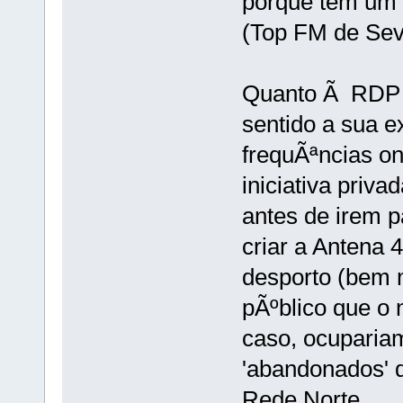
porque tem um 
(Top FM de Sev
Quanto Ã RDP Ã
sentido a sua e
frequÃªncias o
iniciativa priv
antes de irem p
criar a Antena 
desporto (bem 
pÃºblico que o 
caso, ocuparia
'abandonados' 
Rede Norte.