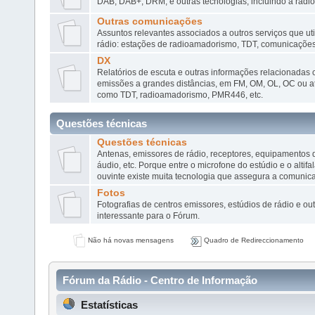
DAB, DAB+, DRM, e outras tecnologias, incluindo a rádio v
Outras comunicações
Assuntos relevantes associados a outros serviços que ut
rádio: estações de radioamadorismo, TDT, comunicações 
DX
Relatórios de escuta e outras informações relacionadas
emissões a grandes distâncias, em FM, OM, OL, OC ou at
como TDT, radioamadorismo, PMR446, etc.
Questões técnicas
Questões técnicas
Antenas, emissores de rádio, receptores, equipamentos
áudio, etc. Porque entre o microfone do estúdio e o altifa
ouvinte existe muita tecnologia que assegura a comunic
Fotos
Fotografias de centros emissores, estúdios de rádio e out
interessante para o Fórum.
Não há novas mensagens
Quadro de Redireccionamento
Fórum da Rádio - Centro de Informação
Estatísticas