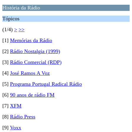
História da Rádio
Tópicos
(1/4)
>
>>
[1]
Memórias da Rádio
[2]
Rádio Nostalgia (1999)
[3]
Rádio Comercial (RDP)
[4]
José Ramos A Voz
[5]
Programa Portugal Radical Rádio
[6]
90 anos de rádio FM
[7]
XFM
[8]
Rádio Press
[9]
Voxx