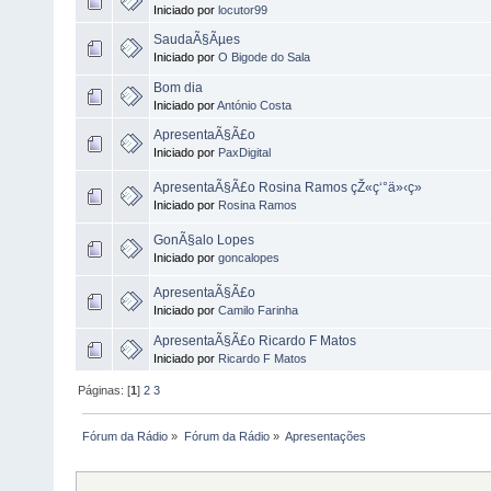
Iniciado por
locutor99
SaudaÃ§Ãµes
Iniciado por
O Bigode do Sala
Bom dia
Iniciado por
António Costa
ApresentaÃ§Ã£o
Iniciado por
PaxDigital
ApresentaÃ§Ã£o Rosina Ramos çŽ«ç‘°ä»‹ç»
Iniciado por
Rosina Ramos
GonÃ§alo Lopes
Iniciado por
goncalopes
ApresentaÃ§Ã£o
Iniciado por
Camilo Farinha
ApresentaÃ§Ã£o Ricardo F Matos
Iniciado por
Ricardo F Matos
Páginas: [
1
]
2
3
Fórum da Rádio
»
Fórum da Rádio
»
Apresentações