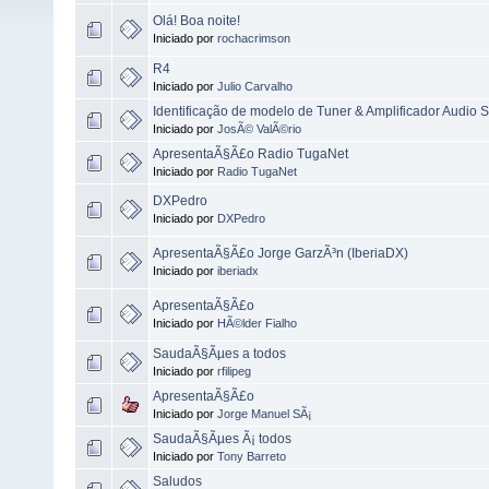
Olá! Boa noite!
Iniciado por
rochacrimson
R4
Iniciado por
Julio Carvalho
Identificação de modelo de Tuner & Amplificador Audio 
Iniciado por
JosÃ© ValÃ©rio
ApresentaÃ§Ã£o Radio TugaNet
Iniciado por
Radio TugaNet
DXPedro
Iniciado por
DXPedro
ApresentaÃ§Ã£o Jorge GarzÃ³n (IberiaDX)
Iniciado por
iberiadx
ApresentaÃ§Ã£o
Iniciado por
HÃ©lder Fialho
SaudaÃ§Ãµes a todos
Iniciado por
rfilipeg
ApresentaÃ§Ã£o
Iniciado por
Jorge Manuel SÃ¡
SaudaÃ§Ãµes Ã¡ todos
Iniciado por
Tony Barreto
Saludos