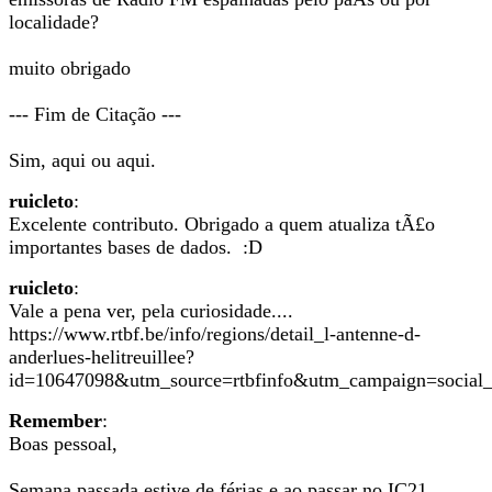
localidade?
muito obrigado
--- Fim de Citação ---
Sim, aqui ou aqui.
ruicleto
:
Excelente contributo. Obrigado a quem atualiza tÃ£o
importantes bases de dados. :D
ruicleto
:
Vale a pena ver, pela curiosidade....
https://www.rtbf.be/info/regions/detail_l-antenne-d-
anderlues-helitreuillee?
id=10647098&utm_source=rtbfinfo&utm_campaign=social_
Remember
:
Boas pessoal,
Semana passada estive de férias e ao passar no IC21,