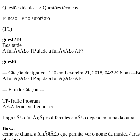
Questões técnicas > Questões técnicas
Função TP no autorádio
(1/1)
guest219
:
Boa tarde,
A funÃ§Ã£o TP ajuda a funÃ§Ã£o AF?
guest6
:
--- Citação de: tgouveia120 em Fevereiro 21, 2018, 04:22:26 pm ---Bo
A funÃ§Ã£o TP ajuda a funÃ§Ã£o AF?
--- Fim de Citação ---
TP-Trafic Program
AF-Alternetive frequency
Logo sÃ£o funÃ§Ãµes diferentes e nÃ£o dependem uma da outra.
Boxx
:
como se chama a funÃ§Ã£o que permite ver o nome da musica / artis
obrigado