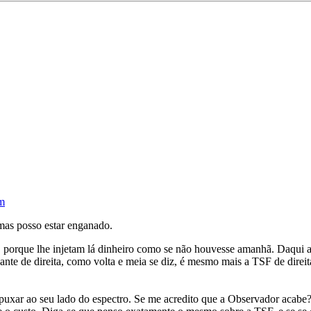
pm
as posso estar enganado.
orque lhe injetam lá dinheiro como se não houvesse amanhã. Daqui a 
nte de direita, como volta e meia se diz, é mesmo mais a TSF de dire
a puxar ao seu lado do espectro. Se me acredito que a Observador acabe