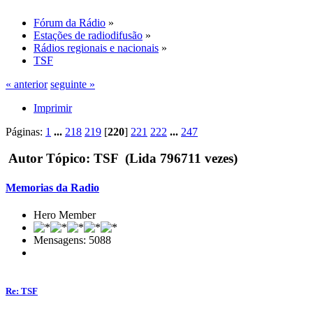
Fórum da Rádio
»
Estações de radiodifusão
»
Rádios regionais e nacionais
»
TSF
« anterior
seguinte »
Imprimir
Páginas:
1
...
218
219
[
220
]
221
222
...
247
Autor
Tópico: TSF (Lida 796711 vezes)
Memorias da Radio
Hero Member
Mensagens: 5088
Re: TSF