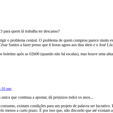
3 para quem lá trabalha ter descanso?
corrigir o problema central. O problema de quem comprou parece muito e
César Santos a fazer penso que 6 horas agora aos dias úteis e o José Lú
nos boletins após as 02h00 (quando não há escalas), mas houve uma altu
4:10 pm
 unica que continua a apostar, dá prejuizos todos os anos...
consumo, existam condições para um projeto de palavra ser lucrativo. 
 pelo menos a curto prazo. É por isso que, não discordo que até exista