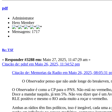
pdf
Administrator
Hero Member
Mensagens: 1717
Re: TSF
«
Responder #3288 em:
Maio 27, 2025, 11:47:29 am »
Citação de: pdnf em Maio 26, 2025, 11:34:52 pm
Citação de: Memorias da Radio em Maio 26, 2025, 08:05:31 
O Observador penso que não ande longe do breakeven, m
O Observador é como a CP para o PNS. Não está no vermelho, p
Doce a mandar naquilo, já tem 5%. Não vou dizer que é um Ava
RLE positivo e mesmo o RO anda muito a roçar o vermelho.
Ambas as rádios têm fins políticos, isso é inegável, cada uma 