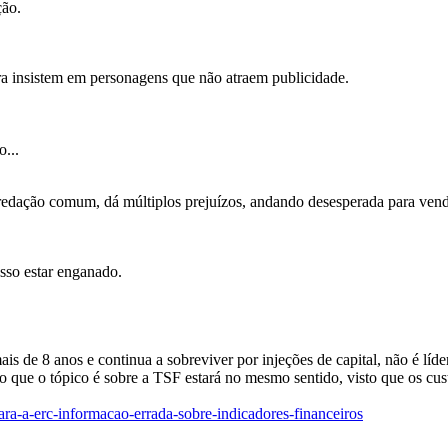
ção.
ra insistem em personagens que não atraem publicidade.
...
redação comum, dá múltiplos prejuízos, andando desesperada para vende
so estar enganado.
 mais de 8 anos e continua a sobreviver por injeções de capital, não é lí
 que o tópico é sobre a TSF estará no mesmo sentido, visto que os cus
a-a-erc-informacao-errada-sobre-indicadores-financeiros