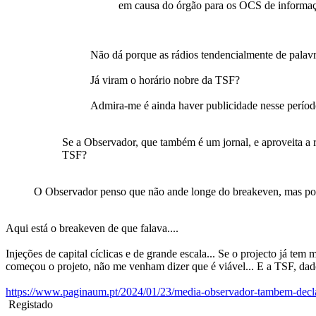
em causa do órgão para os OCS de informa
Não dá porque as rádios tendencialmente de palav
Já viram o horário nobre da TSF?
Admira-me é ainda haver publicidade nesse período
Se a Observador, que também é um jornal, e aproveita a 
TSF?
O Observador penso que não ande longe do breakeven, mas pos
Aqui está o breakeven de que falava....
Injeções de capital cíclicas e de grande escala... Se o projecto já tem
começou o projeto, não me venham dizer que é viável... E a TSF, dado
https://www.paginaum.pt/2024/01/23/media-observador-tambem-declar
Registado