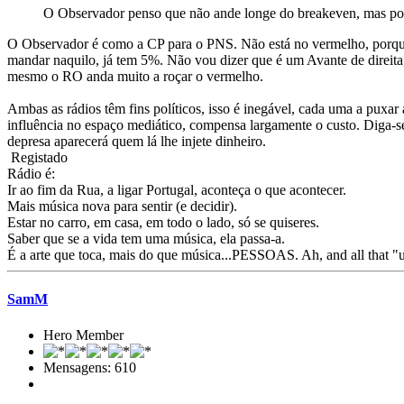
O Observador penso que não ande longe do breakeven, mas pos
O Observador é como a CP para o PNS. Não está no vermelho, porque 
mandar naquilo, já tem 5%. Não vou dizer que é um Avante de direit
mesmo o RO anda muito a roçar o vermelho.
Ambas as rádios têm fins políticos, isso é inegável, cada uma a puxa
influência no espaço mediático, compensa largamente o custo. Diga-s
depresa aparecerá quem lá lhe injete dinheiro.
Registado
Rádio é:
Ir ao fim da Rua, a ligar Portugal, aconteça o que acontecer.
Mais música nova para sentir (e decidir).
Estar no carro, em casa, em todo o lado, só se quiseres.
Saber que se a vida tem uma música, ela passa-a.
É a arte que toca, mais do que música...PESSOAS. Ah, and all that "
SamM
Hero Member
Mensagens: 610