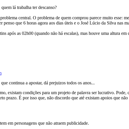
quem lá trabalha ter descanso?
ir o problema central. O problema de quem comprou parece muito esse: m
er penso que 6 horas agora aos dias úteis e o José Lúcio da Silva nas m
letins após as 02h00 (quando não há escalas), mas houve uma altura em 
m
que continua a apostar, dá prejuizos todos os anos...
o, existam condições para um projeto de palavra ser lucrativo. Pode, 
 curto prazo. É por isso que, não discordo que até existam apoios que 
istem em personagens que não atraem publicidade.