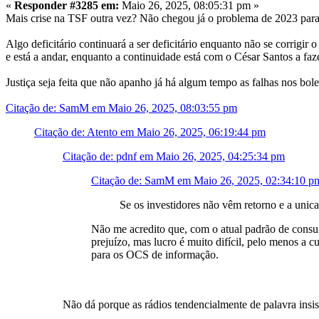
«
Responder #3285 em:
Maio 26, 2025, 08:05:31 pm »
Mais crise na TSF outra vez? Não chegou já o problema de 2023 para 
Algo deficitário continuará a ser deficitário enquanto não se corrig
e está a andar, enquanto a continuidade está com o César Santos a faz
Justiça seja feita que não apanho já há algum tempo as falhas nos bo
Citação de: SamM em Maio 26, 2025, 08:03:55 pm
Citação de: Atento em Maio 26, 2025, 06:19:44 pm
Citação de: pdnf em Maio 26, 2025, 04:25:34 pm
Citação de: SamM em Maio 26, 2025, 02:34:10 p
Se os investidores não vêm retorno e a unica 
Não me acredito que, com o atual padrão de consum
prejuízo, mas lucro é muito difícil, pelo menos a
para os OCS de informação.
Não dá porque as rádios tendencialmente de palavra ins