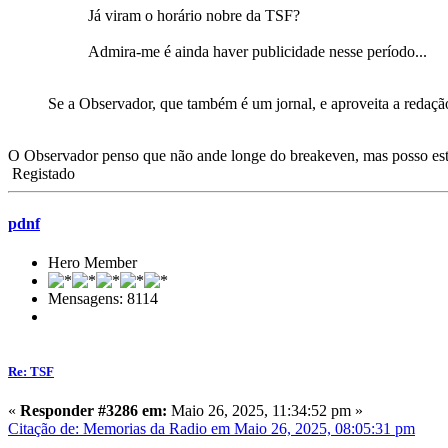
Já viram o horário nobre da TSF?
Admira-me é ainda haver publicidade nesse período...
Se a Observador, que também é um jornal, e aproveita a redaçã
O Observador penso que não ande longe do breakeven, mas posso es
Registado
pdnf
Hero Member
Mensagens: 8114
Re: TSF
«
Responder #3286 em:
Maio 26, 2025, 11:34:52 pm »
Citação de: Memorias da Radio em Maio 26, 2025, 08:05:31 pm