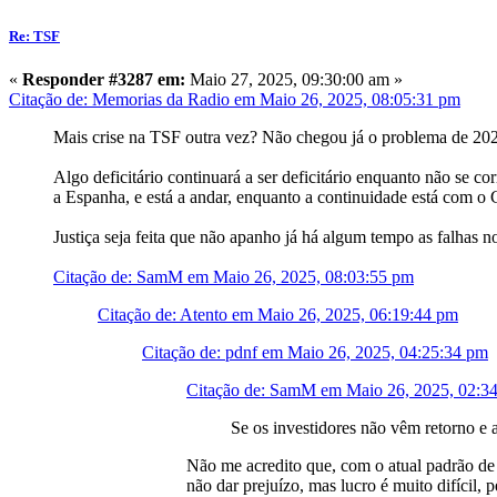
Re: TSF
«
Responder #3287 em:
Maio 27, 2025, 09:30:00 am »
Citação de: Memorias da Radio em Maio 26, 2025, 08:05:31 pm
Mais crise na TSF outra vez? Não chegou já o problema de 202
Algo deficitário continuará a ser deficitário enquanto não se 
a Espanha, e está a andar, enquanto a continuidade está com o 
Justiça seja feita que não apanho já há algum tempo as falhas 
Citação de: SamM em Maio 26, 2025, 08:03:55 pm
Citação de: Atento em Maio 26, 2025, 06:19:44 pm
Citação de: pdnf em Maio 26, 2025, 04:25:34 pm
Citação de: SamM em Maio 26, 2025, 02:3
Se os investidores não vêm retorno e a
Não me acredito que, com o atual padrão de 
não dar prejuízo, mas lucro é muito difícil,