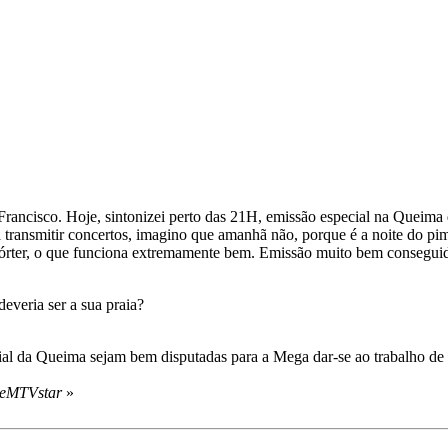
Francisco. Hoje, sintonizei perto das 21H, emissão especial na Queima
a transmitir concertos, imagino que amanhã não, porque é a noite do pi
rter, o que funciona extremamente bem. Emissão muito bem conseguida
everia ser a sua praia?
icial da Queima sejam bem disputadas para a Mega dar-se ao trabalho d
theMTVstar
»