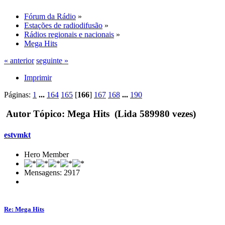
Fórum da Rádio
»
Estações de radiodifusão
»
Rádios regionais e nacionais
»
Mega Hits
« anterior
seguinte »
Imprimir
Páginas:
1
...
164
165
[
166
]
167
168
...
190
Autor
Tópico: Mega Hits (Lida 589980 vezes)
estvmkt
Hero Member
Mensagens: 2917
Re: Mega Hits