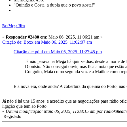
"Quintão e Costa, a dupla que o povo gosta!"
Re: Mega Hits
«
Responder #2480 em:
Maio 06, 2025, 11:06:21 am »
Citação de: Boxx em Maio 06, 2025, 11:02:07 am
Citação de: pdnf em Maio 05, 2025, 11:27:45 pm
Já não parava na Mega há quinze dias, desde a morte de 
Dionísio. Não consegui ouvir, mas fica a nota que estão 
Conguito, Maia como segunda voz e a Matilde como repó
E a nova era, onde anda? A cobertura da queima do Porto, não d
Já não é há uns 15 anos, e acredito que as negociações para rádio of
ligação que tem ao Porto.
«
Última modificação: Maio 06, 2025, 11:08:15 am por radiokilled
Registado