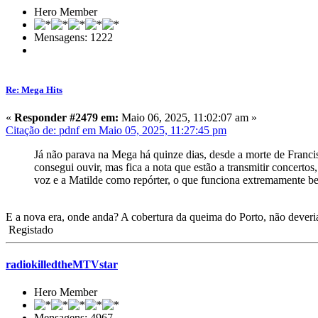
Hero Member
Mensagens: 1222
Re: Mega Hits
«
Responder #2479 em:
Maio 06, 2025, 11:02:07 am »
Citação de: pdnf em Maio 05, 2025, 11:27:45 pm
Já não parava na Mega há quinze dias, desde a morte de Franci
consegui ouvir, mas fica a nota que estão a transmitir concer
voz e a Matilde como repórter, o que funciona extremamente b
E a nova era, onde anda? A cobertura da queima do Porto, não deveria
Registado
radiokilledtheMTVstar
Hero Member
Mensagens: 4967