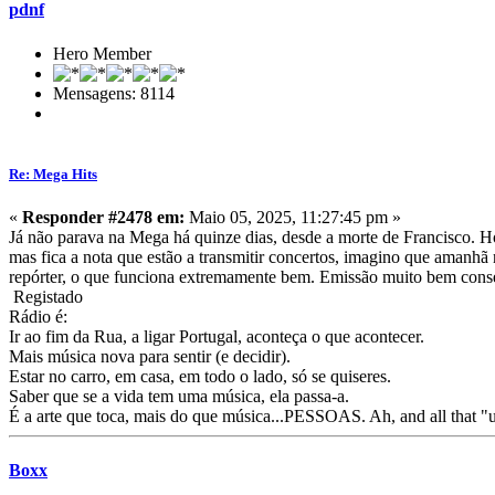
pdnf
Hero Member
Mensagens: 8114
Re: Mega Hits
«
Responder #2478 em:
Maio 05, 2025, 11:27:45 pm »
Já não parava na Mega há quinze dias, desde a morte de Francisco. H
mas fica a nota que estão a transmitir concertos, imagino que amanh
repórter, o que funciona extremamente bem. Emissão muito bem conse
Registado
Rádio é:
Ir ao fim da Rua, a ligar Portugal, aconteça o que acontecer.
Mais música nova para sentir (e decidir).
Estar no carro, em casa, em todo o lado, só se quiseres.
Saber que se a vida tem uma música, ela passa-a.
É a arte que toca, mais do que música...PESSOAS. Ah, and all that "
Boxx