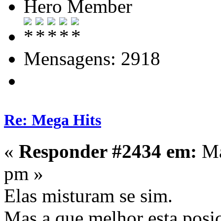
Hero Member
Mensagens: 2918
Re: Mega Hits
«
Responder #2434 em:
Ma
pm »
Elas misturam se sim.
Mas a que melhor esta posi