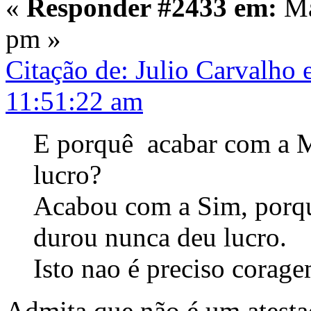
«
Responder #2433 em:
Ma
pm »
Citação de: Julio Carvalho
11:51:22 am
E porquê acabar com a Me
lucro?
Acabou com a Sim, porqu
durou nunca deu lucro.
Isto nao é preciso corage
Admita que não é um atesta