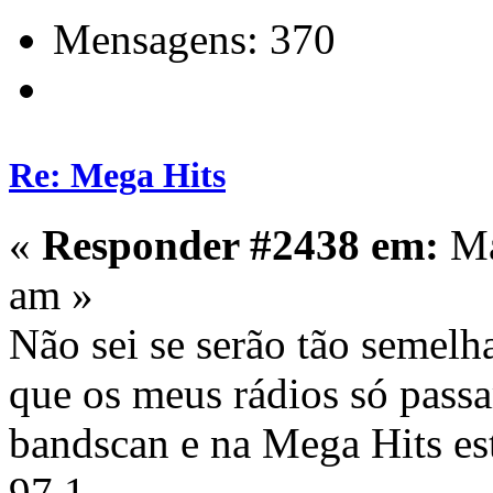
Mensagens: 370
Re: Mega Hits
«
Responder #2438 em:
Ma
am »
Não sei se serão tão semelha
que os meus rádios só pas
bandscan e na Mega Hits es
97.1.