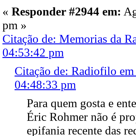
«
Responder #2944 em:
Ag
pm »
Citação de: Memorias da R
04:53:42 pm
Citação de: Radiofilo em
04:48:33 pm
Para quem gosta e ent
Éric Rohmer não é pr
epifania recente das red