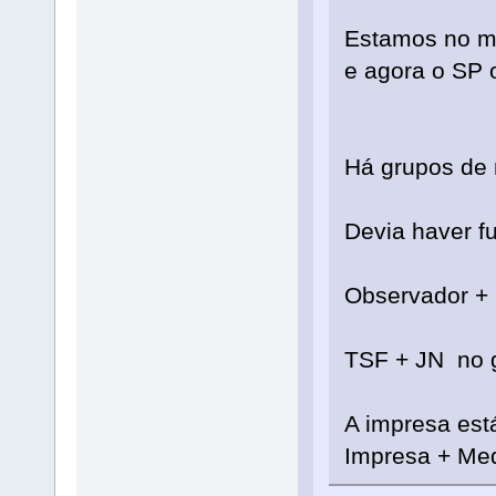
Estamos no mo
e agora o SP o
Há grupos de 
Devia haver f
Observador +
TSF + JN no 
A impresa est
Impresa + Med