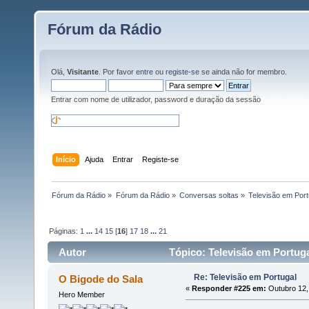
Fórum da Rádio
Olá,
Visitante
. Por favor
entre
ou
registe-se
se ainda não for membro.
Entrar com nome de utilizador, password e duração da sessão
Início
Ajuda
Entrar
Registe-se
Fórum da Rádio
»
Fórum da Rádio
»
Conversas soltas
»
Televisão em Port
Páginas:
1
...
14
15
[
16
]
17
18
...
21
Autor
Tópico: Televisão em Portuga
Re: Televisão em Portugal
O Bigode do Sala
«
Responder #225 em:
Outubro 12,
Hero Member