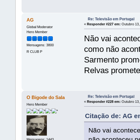
Re: Televisão em Portugal
AG
«
Responder #227 em:
Outubro 13,
Global Moderator
Hero Member
Não vai aconte
Mensagens: 3800
como não acont
R CLUB P
Sarmento prome
Relvas promete
Re: Televisão em Portugal
O Bigode do Sala
«
Responder #228 em:
Outubro 13,
Hero Member
Citação de: AG e
Não vai acontec
não aconteceu n
Mensagens: 1443