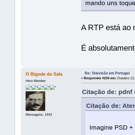
mando uns toque
A RTP está ao 
É absolutamen
Re: Televisão em Portugal
O Bigode do Sala
«
Responder #234 em:
Outubro 13,
Hero Member
Citação de: pdnf
Citação de: Ate
Mensagens: 1443
Imagine PSD + I