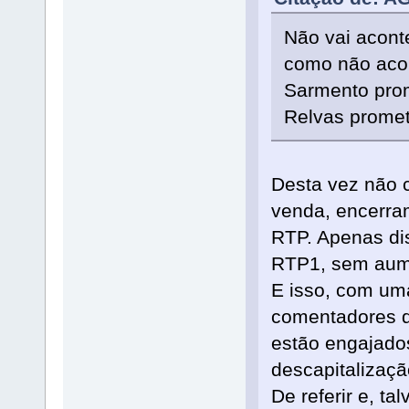
Não vai acon
como não aco
Sarmento prom
Relvas prome
Desta vez não 
venda, encerra
RTP. Apenas di
RTP1, sem aum
E isso, com uma
comentadores d
estão engajados
descapitalizaçã
De referir e, ta