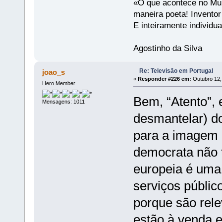
«O que acontece no Mun
maneira poeta! Invento
E inteiramente individu
Agostinho da Silva
Re: Televisão em Portugal
joao_s
«
Responder #226 em:
Outubro 12,
Hero Member
Bem, “Atento”, e
Mensagens: 1011
desmantelar) d
para a imagem d
democrata não 
europeia é uma 
serviços públic
porque são rele
estão à venda e