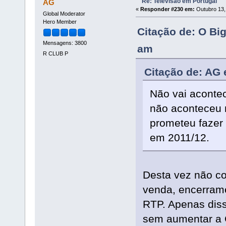
Re: Televisão em Portugal
AG
«
Responder #230 em:
Outubro 13,
Global Moderator
Hero Member
Citação de: O Bi
Mensagens: 3800
am
R CLUB P
Citação de: AG 
Não vai aconte
não aconteceu 
prometeu fazer
em 2011/12.
Desta vez não c
venda, encerram
RTP. Apenas diss
sem aumentar a 