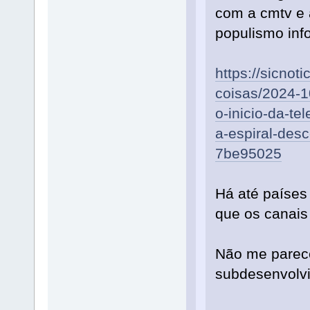
com a cmtv e 
populismo info
https://sicnot
coisas/2024-1
o-inicio-da-te
a-espiral-desc
7be95025
Há até países
que os canais
Não me parec
subdesenvolv