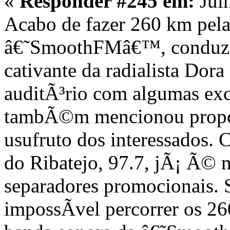
«
Responder #245 em:
Julh
Acabo de fazer 260 km pela
â€˜SmoothFMâ€™, conduzid
cativante da radialista Dora
auditÃ³rio com algumas exc
tambÃ©m mencionou propost
usufruto dos interessados. 
do Ribatejo, 97.7, jÃ¡ Ã©
separadores promocionais. S
impossÃ­vel percorrer os 2