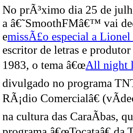
No prÃ³ximo dia 25 de julh
a â€˜SmoothFMâ€™ vai ded
e
missÃ£o especial a Lionel
escritor de letras e produt
1983, o tema â€œ
All night 
divulgado no programa T
RÃ¡dio Comercialâ€ (vÃ­de
na cultura das CaraÃ­bas, q
programa â€œTocataâ€ da 