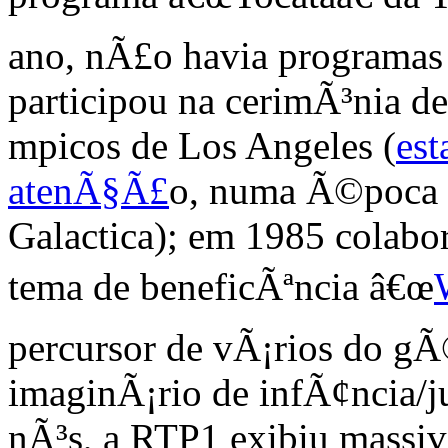
ano, nÃ£o havia programas 
participou na cerimÃ³nia d
mpicos de Los Angeles (
est
atenÃ§Ã£
o, numa Ã©poca 
Galactica); em 1985 colab
tema de beneficÃªncia â€œ
percursor de vÃ¡rios do gÃ
imaginÃ¡rio de infÃ¢ncia/j
nÃ³s, a RTP1 exibiu massi