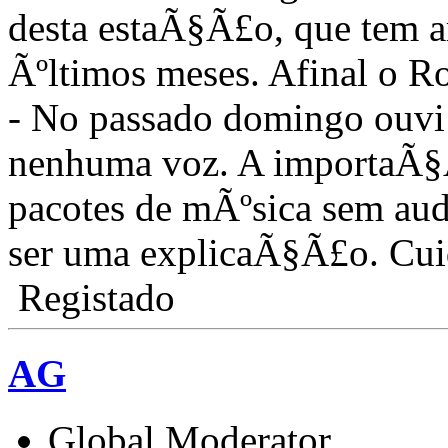
desta estaÃ§Ã£o, que tem ar
Ãºltimos meses. Afinal o Ro
- No passado domingo ouvi
nenhuma voz. A importaÃ§Ã
pacotes de mÃºsica sem a
ser uma explicaÃ§Ã£o. Cui
Registado
AG
Global Moderator