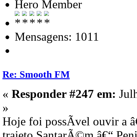
Hero Member
Mensagens: 1011
Re: Smooth FM
«
Responder #247 em:
Jul
»
Hoje foi possÃ­vel ouvir 
trajeto SantarÃ©m â€“ Penic