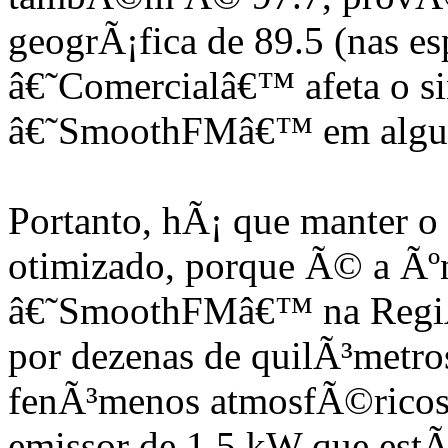
geogrÃ¡fica de 89.5 (nas es
â€˜Comercialâ€™ afeta o si
â€˜SmoothFMâ€™ em algum
Portanto, hÃ¡ que manter o 
otimizado, porque Ã© a Ãºn
â€˜SmoothFMâ€™ na RegiÃ
por dezenas de quilÃ³metro
fenÃ³menos atmosfÃ©ricos
emissor de 1,5 kW que estÃ