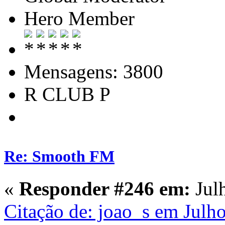
Hero Member
Mensagens: 3800
R CLUB P
Re: Smooth FM
«
Responder #246 em:
Julh
Citação de: joao_s em Julh