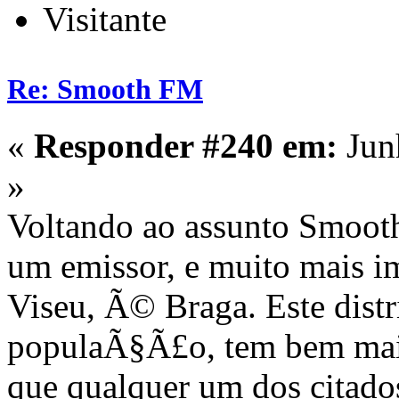
Visitante
Re: Smooth FM
«
Responder #240 em:
Jun
»
Voltando ao assunto Smooth:
um emissor, e muito mais 
Viseu, Ã© Braga. Este dist
populaÃ§Ã£o, tem bem mais
que qualquer um dos citados 