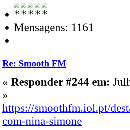
Mensagens: 1161
Re: Smooth FM
«
Responder #244 em:
Jul
»
https://smoothfm.iol.pt/de
com-nina-simone