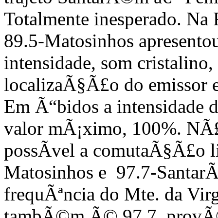
Totalmente inesperado. Na 
89.5-Matosinhos apresentou
intensidade, som cristalino
localizaÃ§Ã£o do emissor e
Em Ã“bidos a intensidade d
valor mÃ¡ximo, 100%. NÃ£
possÃ­vel a comutaÃ§Ã£o l
Matosinhos e 97.7-Santar
frequÃªncia do Mte. da Vi
tambÃ©m Ã© 97.7, provÃ