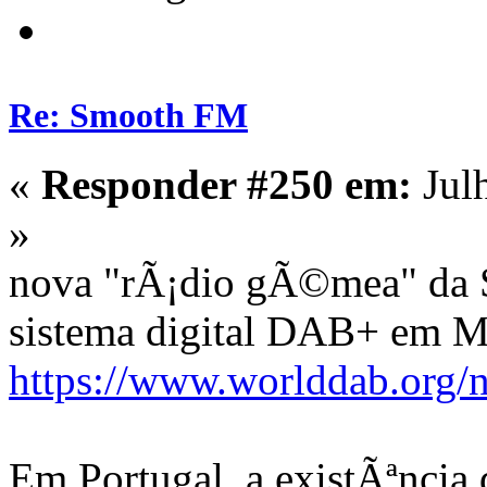
Re: Smooth FM
«
Responder #250 em:
Jul
»
nova "rÃ¡dio gÃ©mea" da
sistema digital DAB+ em M
https://www.worlddab.org/
Em Portugal, a existÃªncia