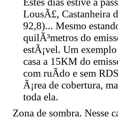
Estes dias estive a pas
LousÃ£, Castanheira d
92,8)... Mesmo estand
quilÃ³metros do emiss
estÃ¡vel. Um exemplo
casa a 15KM do emisso
com ruÃ­do e sem RD
Ã¡rea de cobertura, m
toda ela.
Zona de sombra. Nesse ca