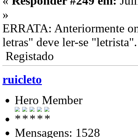
«
Responder #249 em:
Jul
»
ERRATA: Anteriormente onde
letras" deve ler-se "letrista".
Registado
ruicleto
Hero Member
Mensagens: 1528