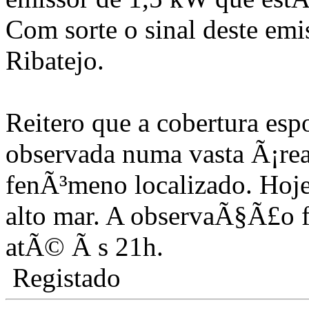
Com sorte o sinal deste em
Ribatejo.
Reitero que a cobertura es
observada numa vasta Ã¡re
fenÃ³meno localizado. Hoj
alto mar. A observaÃ§Ã£o f
atÃ© Ã s 21h.
Registado