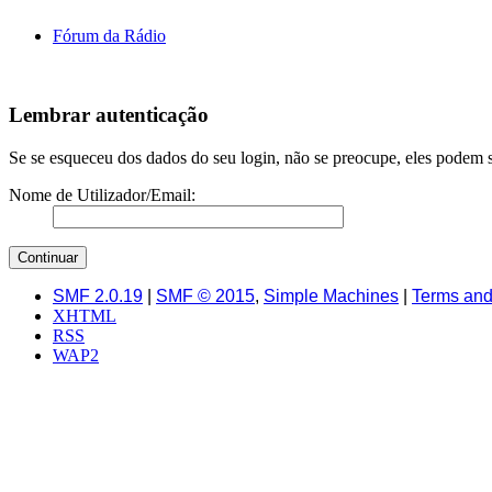
Fórum da Rádio
Lembrar autenticação
Se se esqueceu dos dados do seu login, não se preocupe, eles podem s
Nome de Utilizador/Email:
SMF 2.0.19
|
SMF © 2015
,
Simple Machines
|
Terms and
XHTML
RSS
WAP2