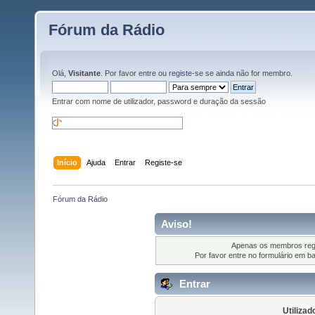
Fórum da Rádio
Olá,
Visitante
. Por favor
entre
ou
registe-se
se ainda não for membro.
Entrar com nome de utilizador, password e duração da sessão
Início
Ajuda
Entrar
Registe-se
Fórum da Rádio
Aviso!
Apenas os membros regi
Por favor entre no formulário em b
Entrar
Utilizad