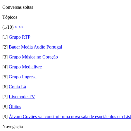
Conversas soltas
Tópicos
(1/10)
>
>>
[1]
Grupo RTP
[2]
Bauer Media Audio Portugal
[3]
Grupo Música no Coração
[4]
Grupo Medialivre
[5]
Grupo Impresa
[6]
Conta Lá
[7]
Livemode TV
[8]
Óbitos
[9]
Álvaro Covões vai construir uma nova sala de espetáculos em Lis
Navegação