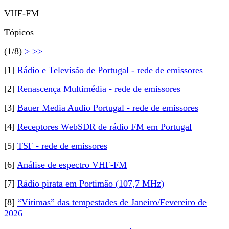
VHF-FM
Tópicos
(1/8)
>
>>
[1]
Rádio e Televisão de Portugal - rede de emissores
[2]
Renascença Multimédia - rede de emissores
[3]
Bauer Media Audio Portugal - rede de emissores
[4]
Receptores WebSDR de rádio FM em Portugal
[5]
TSF - rede de emissores
[6]
Análise de espectro VHF-FM
[7]
Rádio pirata em Portimão (107,7 MHz)
[8]
“Vítimas” das tempestades de Janeiro/Fevereiro de
2026