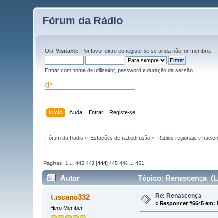
Fórum da Rádio
Olá,
Visitante
. Por favor
entre
ou
registe-se
se ainda não for membro.
Entrar com nome de utilizador, password e duração da sessão
Início
Ajuda
Entrar
Registe-se
Fórum da Rádio
»
Estações de radiodifusão
»
Rádios regionais e nacion
Páginas:
1
...
442
443
[
444
]
445
446
...
451
Autor
Tópico: Renascença (Li
Re: Renascença
tuscano332
«
Responder #6645 em:
M
Hero Member