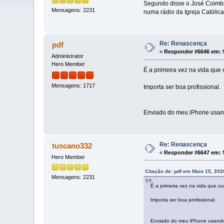
Segundo disse o José Coimbra
Mensagens: 2231
numa rádio da Igreja Católi
Re: Renascença
pdf
«
Responder #6646 em:
M
Administrator
Hero Member
É a primeira vez na vida que 
Mensagens: 1717
Importa ser boa profissional.
Enviado do meu iPhone usan
Re: Renascença
tuscano332
«
Responder #6647 em:
M
Hero Member
Citação de: pdf em Maio 15, 202
Mensagens: 2231
É a primeira vez na vida que ou
Importa ser boa profissional.
Enviado do meu iPhone usando