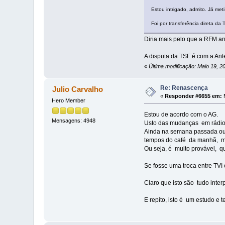
Estou intrigado, admito. Já met
Foi por transferência direta da
Diria mais pelo que a RFM an
A disputa da TSF é com a Ant
«
Última modificação: Maio 19, 
Re: Renascença
Julio Carvalho
«
Responder #6655 em:
M
Hero Member
Estou de acordo com o AG.
Mensagens: 4948
Usto das mudanças em rádio
Ainda na semana passada ouv
tempos do café da manhã, m
Ou seja, é muito provável, 
Se fosse uma troca entre TVI 
Claro que isto são tudo inter
E repito, isto é um estudo e 