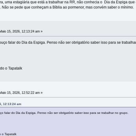
, uma estagiária que está a trabalhar na RR, não conhecia o Dia da Espiga que e
ca. Não se pede que conheçam a Bíblia ao pormenor, mas convém saber o mínimo.
aio 15, 2026, 12:13:24 am »
ouço falar do Dia da Espiga. Penso não ser obrigatório saber isso para se trabalha
do o Tapatalk
aio 15, 2026, 12:52:22 am »
6, 12:13:24 am
ço falar do Dia da Espiga. Penso não ser obrigatório saber isso para se trabalhar no grupo.
 o Tapatalk