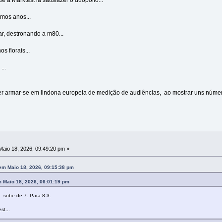
imos anos...
ar, destronando a m80...
s florais...
...
quer armar-se em lindona europeia de medição de audiências, ao mostrar uns númeri
aio 18, 2026, 09:49:20 pm »
em Maio 18, 2026, 09:15:38 pm
m Maio 18, 2026, 06:01:19 pm
, sobe de 7. Para 8.3.
st...