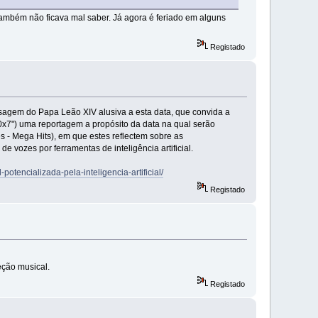
também não ficava mal saber. Já agora é feriado em alguns
Registado
agem do Papa Leão XIV alusiva a esta data, que convida a
0x7") uma reportagem a propósito da data na qual serão
- Mega Hits), em que estes reflectem sobre as
e vozes por ferramentas de inteligência artificial.
potencializada-pela-inteligencia-artificial/
Registado
eção musical.
Registado