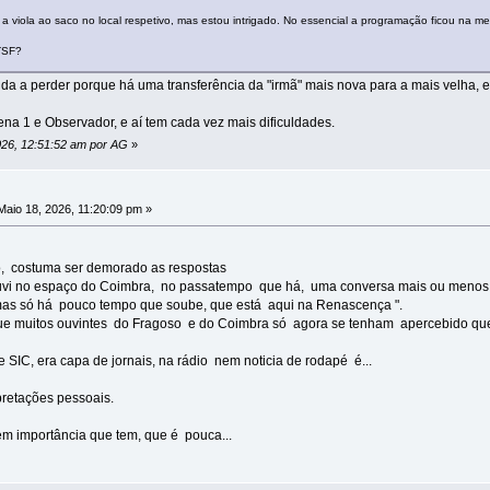
i a viola ao saco no local respetivo, mas estou intrigado. No essencial a programação ficou na me
 TSF?
da a perder porque há uma transferência da "irmã" mais nova para a mais velha,
ena 1 e Observador, e aí tem cada vez mais dificuldades.
2026, 12:51:52 am por AG
»
aio 18, 2026, 11:20:09 pm »
, costuma ser demorado as respostas
i no espaço do Coimbra, no passatempo que há, uma conversa mais ou menos ass
as só há pouco tempo que soube, que está aqui na Renascença ".
que muitos ouvintes do Fragoso e do Coimbra só agora se tenham apercebido qu
e SIC, era capa de jornais, na rádio nem noticia de rodapé é...
pretações pessoais.
tem importância que tem, que é pouca...