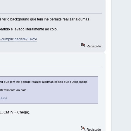
 ter o background que tem lhe permite realizar algumas
ido é levado literalmente ao colo.
-e-cumplicidade/471425/
Registado
d que tem lhe permite realizar algumas coisas que outros media
teralmente ao colo.
71425/
 IL, CMTV = Chega).
Registado