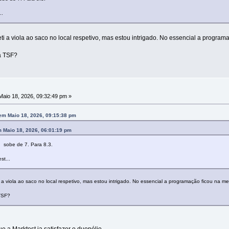
..
eti a viola ao saco no local respetivo, mas estou intrigado. No essencial a program
da TSF?
aio 18, 2026, 09:32:49 pm »
em Maio 18, 2026, 09:15:38 pm
m Maio 18, 2026, 06:01:19 pm
, sobe de 7. Para 8.3.
st...
i a viola ao saco no local respetivo, mas estou intrigado. No essencial a programação ficou na me
 TSF?
e a Marktest ia satisfazer o duopólio...