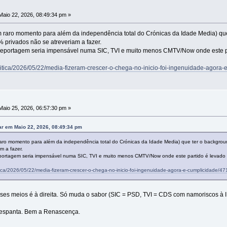
aio 22, 2026, 08:49:34 pm »
raro momento para além da independência total do Crónicas da Idade Media) que
 privados não se atreveriam a fazer.
eportagem seria impensável numa SIC, TVI e muito menos CMTV/Now onde este part
politica/2026/05/22/media-fizeram-crescer-o-chega-no-inicio-foi-ingenuidade-agora
aio 25, 2026, 06:57:30 pm »
ar em Maio 22, 2026, 08:49:34 pm
ro momento para além da independência total do Crónicas da Idade Media) que ter o backgroun
m a fazer.
ortagem seria impensável numa SIC, TVI e muito menos CMTV/Now onde este partido é levado li
litica/2026/05/22/media-fizeram-crescer-o-chega-no-inicio-foi-ingenuidade-agora-e-cumplicidade/4
esses meios é à direita. Só muda o sabor (SIC = PSD, TVI = CDS com namoriscos à
espanta. Bem a Renascença.