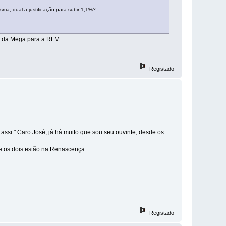
sma, qual a justificação para subir 1,1%?
 e da Mega para a RFM.
Registado
i." Caro José, já há muito que sou seu ouvinte, desde os
e os dois estão na Renascença.
Registado