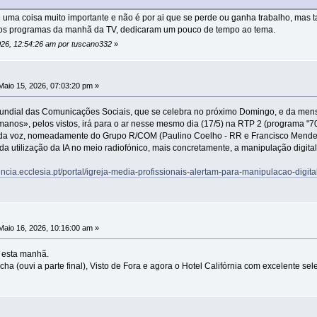
 uma coisa muito importante e não é por ai que se perde ou ganha trabalho, mas 
 dos programas da manhã da TV, dedicaram um pouco de tempo ao tema.
2026, 12:54:26 am por tuscano332
»
aio 15, 2026, 07:03:20 pm »
Mundial das Comunicações Sociais, que se celebra no próximo Domingo, e da mens
manos», pelos vistos, irá para o ar nesse mesmo dia (17/5) na RTP 2 (programa "7
s da voz, nomeadamente do Grupo R/COM (Paulino Coelho - RR e Francisco Mendes 
da utilização da IA no meio radiofónico, mais concretamente, a manipulação digital d
encia.ecclesia.pt/portal/igreja-media-profissionais-alertam-para-manipulacao-digital-
aio 16, 2026, 10:16:00 am »
 esta manhã.
 (ouvi a parte final), Visto de Fora e agora o Hotel Califórnia com excelente sel