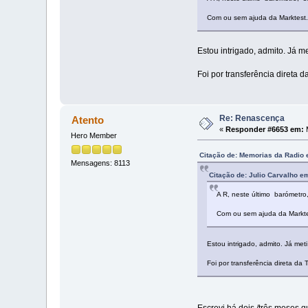
Com ou sem ajuda da Marktest.
Estou intrigado, admito. Já m
Foi por transferência direta 
Re: Renascença
Atento
«
Responder #6653 em:
M
Hero Member
Citação de: Memorias da Radio 
Mensagens: 8113
Citação de: Julio Carvalho e
A R, neste último barómetro
Com ou sem ajuda da Markte
Estou intrigado, admito. Já met
Foi por transferência direta da
Escrevi há dois /três meses qu