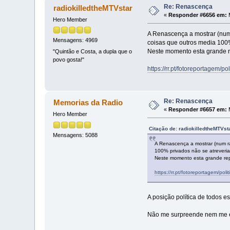
Re: Renascença
radiokilledtheMTVstar
«
Responder #6656 em:
M
Hero Member
A Renascença a mostrar (num 
Mensagens: 4969
coisas que outros media 100%
Neste momento esta grande r
"Quintão e Costa, a dupla que o
povo gosta!"
https://rr.pt/fotoreportagem/
Re: Renascença
Memorias da Radio
«
Responder #6657 em:
M
Hero Member
Citação de: radiokilledtheMTVst
Mensagens: 5088
A Renascença a mostrar (num ra
100% privados não se atreveria
Neste momento esta grande rep
https://rr.pt/fotoreportagem/po
A posição política de todos 
Não me surpreende nem me 