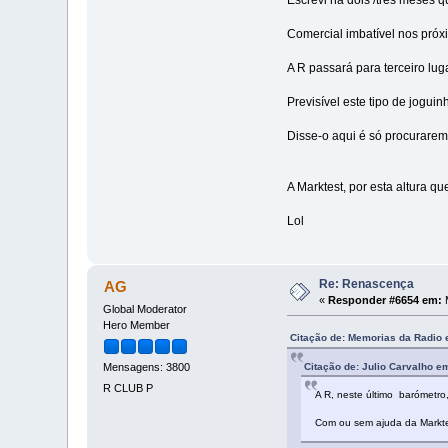
Comercial imbatível nos próx
A R passará para terceiro lug
Previsível este tipo de joguinho
Disse-o aqui é só procurarem 
A Marktest, por esta altura 
Lol
Re: Renascença
AG
«
Responder #6654 em:
M
Global Moderator
Hero Member
Citação de: Memorias da Radio 
Citação de: Julio Carvalho e
Mensagens: 3800
R CLUB P
A R, neste último barómetro
Com ou sem ajuda da Markte