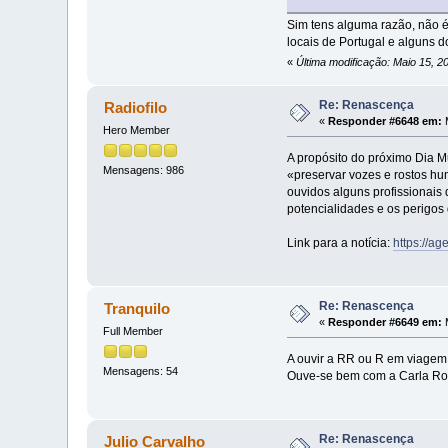
Sim tens alguma razão, não é
locais de Portugal e alguns
«
Última modificação: Maio 15, 
Re: Renascença
Radiofilo
«
Responder #6648 em:
M
Hero Member
A propósito do próximo Dia 
Mensagens: 986
«preservar vozes e rostos hu
ouvidos alguns profissionai
potencialidades e os perigos 
Link para a notícia:
https://ag
Re: Renascença
Tranquilo
«
Responder #6649 em:
M
Full Member
A ouvir a RR ou R em viagem
Mensagens: 54
Ouve-se bem com a Carla Rocha
Re: Renascença
Julio Carvalho