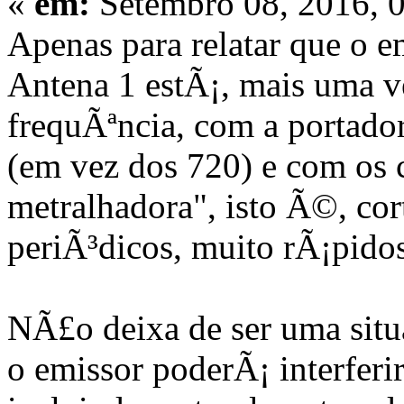
«
em:
Setembro 08, 2016, 
Apenas para relatar que o e
Antena 1 estÃ¡, mais uma v
frequÃªncia, com a portado
(em vez dos 720) e com os c
metralhadora", isto Ã©, cor
periÃ³dicos, muito rÃ¡pidos
NÃ£o deixa de ser uma sit
o emissor poderÃ¡ interferi