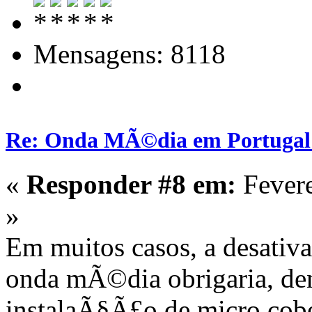
Mensagens: 8118
Re: Onda MÃ©dia em Portugal:
«
Responder #8 em:
Fevere
»
Em muitos casos, a desati
onda mÃ©dia obrigaria, den
instalaÃ§Ã£o de micro cob