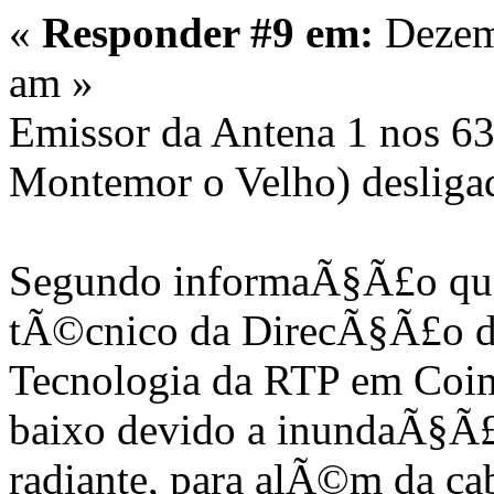
«
Responder #9 em:
Dezemb
am »
Emissor da Antena 1 nos 63
Montemor o Velho) desligad
Segundo informaÃ§Ã£o que 
tÃ©cnico da DirecÃ§Ã£o de
Tecnologia da RTP em Coim
baixo devido a inundaÃ§Ã£o
radiante, para alÃ©m da cab