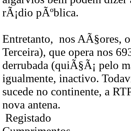
rÃ¡dio pÃºblica.
Entretanto, nos AÃ§ores, o 
Terceira), que opera nos 693
derrubada (quiÃ§Ã¡ pelo ma
igualmente, inactivo. Todav
sucede no continente, a RTP
nova antena.
Registado
Cumprimentos,