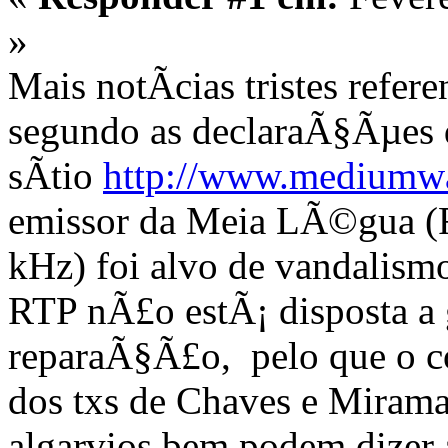
»
Mais notÃ­cias tristes refe
segundo as declaraÃ§Ãµes 
sÃ­tio
http://www.mediumwa
emissor da Meia LÃ©gua (F
kHz) foi alvo de vandalism
RTP nÃ£o estÃ¡ disposta a 
reparaÃ§Ã£o, pelo que o 
dos txs de Chaves e Miramar
algarvios bem podem dize