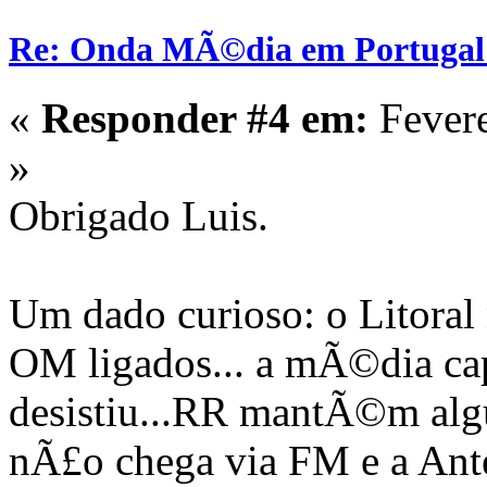
Re: Onda MÃ©dia em Portugal:
«
Responder #4 em:
Fevere
»
Obrigado Luis.
Um dado curioso: o Litoral
OM ligados... a mÃ©dia ca
desistiu...RR mantÃ©m alg
nÃ£o chega via FM e a Ant