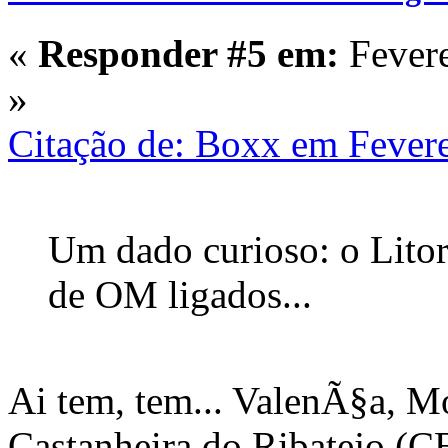
«
Responder #5 em:
Fevere
»
Citação de: Boxx em Fevere
Um dado curioso: o Lito
de OM ligados...
Ai tem, tem... ValenÃ§a, M
Castanheira do Ribatejo (CE