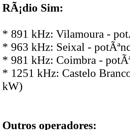
RÃ¡dio Sim:
* 891 kHz: Vilamoura - pot
* 963 kHz: Seixal - potÃªnc
* 981 kHz: Coimbra - potÃª
* 1251 kHz: Castelo Branc
kW)
Outros operadores: