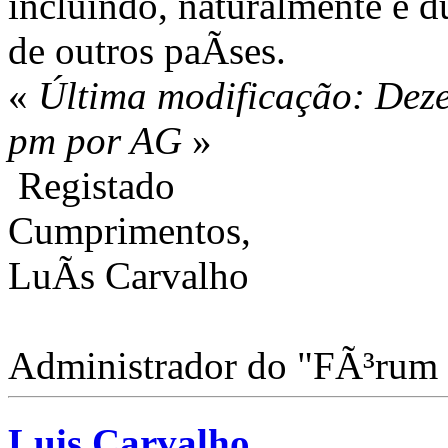
incluindo, naturalmente e d
de outros paÃ­ses.
«
Última modificação: Dez
pm por AG
»
Registado
Cumprimentos,
LuÃ­s Carvalho
Administrador do "FÃ³rum
Luis Carvalho