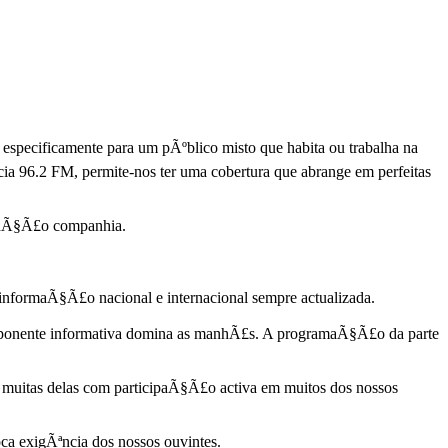
ificamente para um pÃºblico misto que habita ou trabalha na
cia 96.2 FM, permite-nos ter uma cobertura que abrange em perfeitas
funÃ§Ã£o companhia.
informaÃ§Ã£o nacional e internacional sempre actualizada.
omponente informativa domina as manhÃ£s. A programaÃ§Ã£o da parte
, muitas delas com participaÃ§Ã£o activa em muitos dos nossos
ca exigÃªncia dos nossos ouvintes.