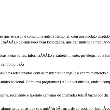
 assume como uma antena Regional, com um produto dirigido espec
tilizaÃ§Ã£o de emissores bem localizados, que transmitem na frequÃªn
 duas ideias fortes: InformaÃ§Ã£o e Entretenimento, privilegiando a 
centro do paÃ­s.
ssuntos relacionados com os residentes na regiÃ£o centro mantendo a 
e Ã¢mbito nacional. Com uma programaÃ§Ã£o diversificada, onde a c
ente, recebendo e fazendo centenas de chamadas telefÃ³nicas por dia
e alguns programas que se mantÃªm hÃ¡ mais de 25 anos por inequÃ­vo