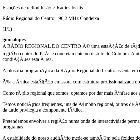
Estações de radiodifusão > Rádios locais
Rádio Regional do Centro - 96,2 MHz Condeixa
(1/1)
goncalopes
:
A RÃDIO REGIONAL DO CENTRO Ã© uma estaÃ§Ã£o de rÃ¡dio que se
regiÃ£o centro do PaÃ­s e concretamente no distrito de Coimbra. A u
condiÃ§Ãµes esta Ã¡rea.
A filosofia programÃ¡tica da RÃ¡dio Regional do Centro assenta em
Ã‰ a Ãºnica estaÃ§Ã£o emissora com estrutura profissionalizada no 
Como rÃ¡dio regional que somos, optamos por dar mais Ãªnfase aos a
Temos noticiÃ¡rios frequentes, uns de Ã¢mbito regional, outros d
da tarde privilegia a componente lÃºdica.
Pretendemos envolver a regiÃ£o numa onda de interactividade perman
programas
A estabilidade do nosso auditÃ³rio mede-se tambÃ©m pela fixidez d