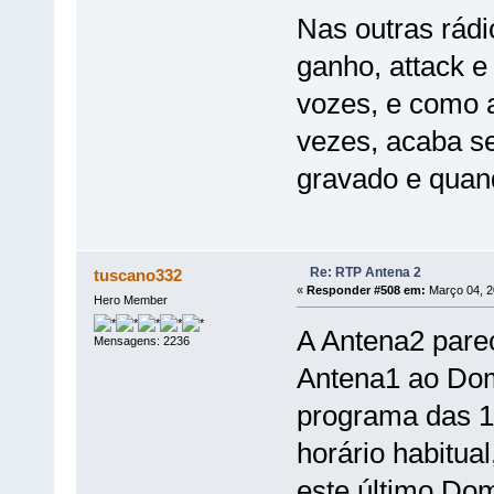
Nas outras rádi
ganho, attack e
vozes, e como a
vezes, acaba s
gravado e quand
Re: RTP Antena 2
tuscano332
«
Responder #508 em:
Março 04, 2
Hero Member
A Antena2 parec
Mensagens: 2236
Antena1 ao Dom
programa das 1
horário habitual
este último Do