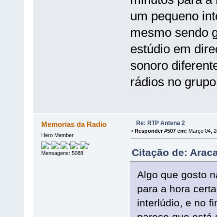
um pequeno inter
mesmo sendo gr
estúdio em direc
sonoro diferen
rádios no grupo
Re: RTP Antena 2
Memorias da Radio
«
Responder #507 em:
Março 04, 2
Hero Member
Citação de: Arac
Mensagens: 5088
Algo que gosto n
para a hora cer
interlúdio, e no 
parece que está d