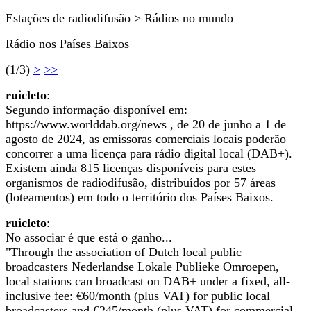
Estações de radiodifusão > Rádios no mundo
Rádio nos Países Baixos
(1/3)
>
>>
ruicleto
:
Segundo informação disponível em:
https://www.worlddab.org/news , de 20 de junho a 1 de
agosto de 2024, as emissoras comerciais locais poderão
concorrer a uma licença para rádio digital local (DAB+).
Existem ainda 815 licenças disponíveis para estes
organismos de radiodifusão, distribuídos por 57 áreas
(loteamentos) em todo o território dos Países Baixos.
ruicleto
:
No associar é que está o ganho...
"Through the association of Dutch local public
broadcasters Nederlandse Lokale Publieke Omroepen,
local stations can broadcast on DAB+ under a fixed, all-
inclusive fee: €60/month (plus VAT) for public local
broadcasters and €245/month (plus VAT) for commercial