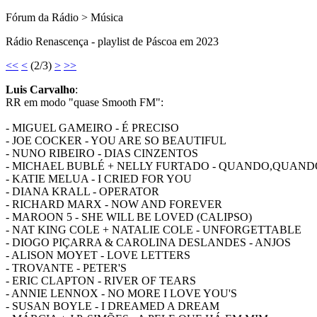
Fórum da Rádio > Música
Rádio Renascença - playlist de Páscoa em 2023
<<
<
(2/3)
>
>>
Luis Carvalho
:
RR em modo "quase Smooth FM":
- MIGUEL GAMEIRO - É PRECISO
- JOE COCKER - YOU ARE SO BEAUTIFUL
- NUNO RIBEIRO - DIAS CINZENTOS
- MICHAEL BUBLÉ + NELLY FURTADO - QUANDO,QUAN
- KATIE MELUA - I CRIED FOR YOU
- DIANA KRALL - OPERATOR
- RICHARD MARX - NOW AND FOREVER
- MAROON 5 - SHE WILL BE LOVED (CALIPSO)
- NAT KING COLE + NATALIE COLE - UNFORGETTABLE
- DIOGO PIÇARRA & CAROLINA DESLANDES - ANJOS
- ALISON MOYET - LOVE LETTERS
- TROVANTE - PETER'S
- ERIC CLAPTON - RIVER OF TEARS
- ANNIE LENNOX - NO MORE I LOVE YOU'S
- SUSAN BOYLE - I DREAMED A DREAM