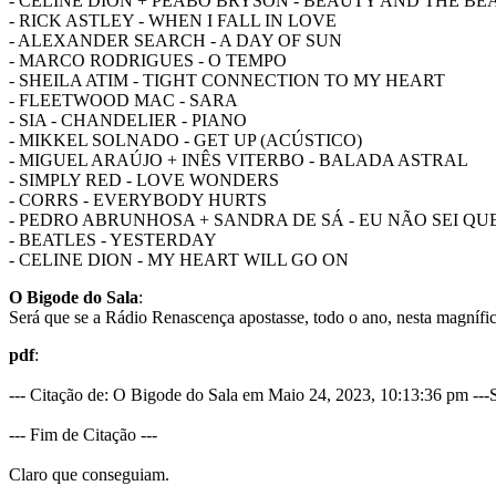
- CELINE DION + PEABO BRYSON - BEAUTY AND THE BE
- RICK ASTLEY - WHEN I FALL IN LOVE
- ALEXANDER SEARCH - A DAY OF SUN
- MARCO RODRIGUES - O TEMPO
- SHEILA ATIM - TIGHT CONNECTION TO MY HEART
- FLEETWOOD MAC - SARA
- SIA - CHANDELIER - PIANO
- MIKKEL SOLNADO - GET UP (ACÚSTICO)
- MIGUEL ARAÚJO + INÊS VITERBO - BALADA ASTRAL
- SIMPLY RED - LOVE WONDERS
- CORRS - EVERYBODY HURTS
- PEDRO ABRUNHOSA + SANDRA DE SÁ - EU NÃO SEI QU
- BEATLES - YESTERDAY
- CELINE DION - MY HEART WILL GO ON
O Bigode do Sala
:
Será que se a Rádio Renascença apostasse, todo o ano, nesta magnífic
pdf
:
--- Citação de: O Bigode do Sala em Maio 24, 2023, 10:13:36 pm ---S
--- Fim de Citação ---
Claro que conseguiam.