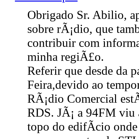
Obrigado Sr. Abilio, a
sobre rÃ¡dio, que ta
contribuir com infor
minha regiÃ£o.
Referir que desde da p
Feira,devido ao tempo
RÃ¡dio Comercial est
RDS. JÃ¡ a 94FM viu a
topo do edifÃ­cio onde 