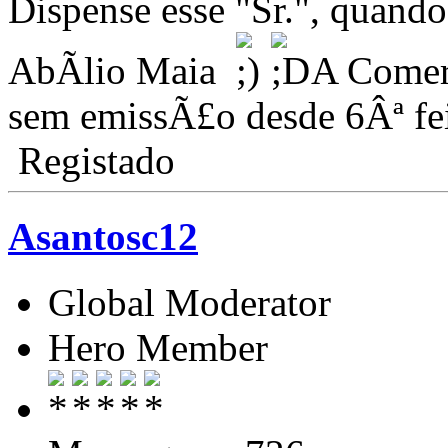
Dispense esse "Sr.", quando
AbÃ­lio Maia
A Comerc
sem emissÃ£o desde 6Âª fe
Registado
Asantosc12
Global Moderator
Hero Member