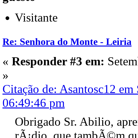
Visitante
Re: Senhora do Monte - Leiria
«
Responder #3 em:
Setemb
»
Citação de: Asantosc12 em
06:49:46 pm
Obrigado Sr. Abilio, apre
rÃ¡dio, que tambÃ©m qu