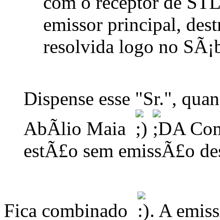
com o receptor de STL 
emissor principal, des
resolvida logo no SÃ¡
Dispense esse "Sr.", quan
AbÃ­lio Maia
A Com
estÃ£o sem emissÃ£o des
Fica combinado
. A emis