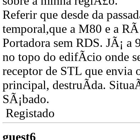
sobre a minha regiÃ£o.
Referir que desde da passad
temporal,que a M80 e a RÃ
Portadora sem RDS. JÃ¡ a 9
no topo do edifÃ­cio onde s
receptor de STL que envia o
principal, destruÃ­da. Situ
SÃ¡bado.
Registado
guest6