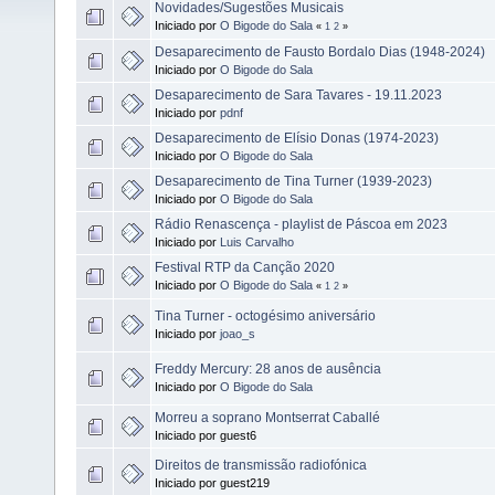
Novidades/Sugestões Musicais
Iniciado por
O Bigode do Sala
«
1
2
»
Desaparecimento de Fausto Bordalo Dias (1948-2024)
Iniciado por
O Bigode do Sala
Desaparecimento de Sara Tavares - 19.11.2023
Iniciado por
pdnf
Desaparecimento de Elísio Donas (1974-2023)
Iniciado por
O Bigode do Sala
Desaparecimento de Tina Turner (1939-2023)
Iniciado por
O Bigode do Sala
Rádio Renascença - playlist de Páscoa em 2023
Iniciado por
Luis Carvalho
Festival RTP da Canção 2020
Iniciado por
O Bigode do Sala
«
1
2
»
Tina Turner - octogésimo aniversário
Iniciado por
joao_s
Freddy Mercury: 28 anos de ausência
Iniciado por
O Bigode do Sala
Morreu a soprano Montserrat Caballé
Iniciado por guest6
Direitos de transmissão radiofónica
Iniciado por guest219