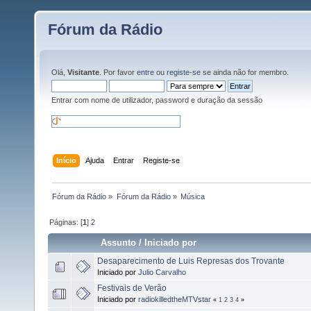
Fórum da Rádio
Olá,
Visitante
. Por favor
entre
ou
registe-se
se ainda não for membro.
Entrar com nome de utilizador, password e duração da sessão
Início
Ajuda
Entrar
Registe-se
Fórum da Rádio
»
Fórum da Rádio
»
Música
Páginas: [
1
]
2
Assunto
/
Iniciado por
Desaparecimento de Luis Represas dos Trovante
Iniciado por
Julio Carvalho
Festivais de Verão
Iniciado por
radiokilledtheMTVstar
«
1
2
3
4
»