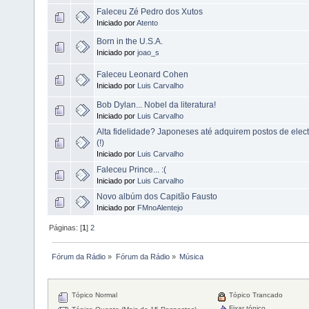
Faleceu Zé Pedro dos Xutos
Iniciado por
Atento
Born in the U.S.A.
Iniciado por
joao_s
Faleceu Leonard Cohen
Iniciado por
Luis Carvalho
Bob Dylan... Nobel da literatura!
Iniciado por
Luis Carvalho
Alta fidelidade? Japoneses até adquirem postos de elect
(!)
Iniciado por
Luis Carvalho
Faleceu Prince... :(
Iniciado por
Luis Carvalho
Novo albúm dos Capitão Fausto
Iniciado por
FMnoAlentejo
Páginas: [
1
]
2
Fórum da Rádio
»
Fórum da Rádio
»
Música
Tópico Normal
Tópico Trancado
Fixar tópico