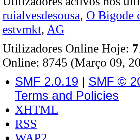
Utilizadores activos nos úl
ruialvesdesousa
,
O Bigode 
estvmkt
,
AG
Utilizadores Online Hoje:
7
Online: 8745 (Março 09, 2
SMF 2.0.19
|
SMF © 2
Terms and Policies
XHTML
RSS
WAP2