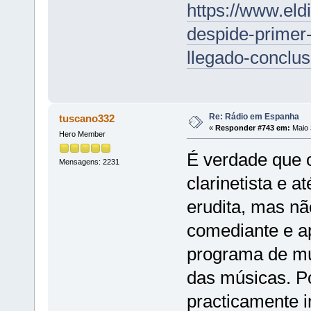
https://www.eldi
despide-primer
llegado-conclu
Re: Rádio em Espanha
tuscano332
«
Responder #743 em:
Maio 
Hero Member
É verdade que o
Mensagens: 2231
clarinetista e a
erudita, mas nã
comediante e a
programa de mú
das músicas. Po
practicamente 