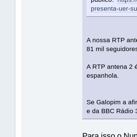
presenta-uer-su
A nossa RTP ant
81 mil seguidore
A RTP antena 2 é
espanhola.
Se Galopim a afi
e da BBC Rádio 
Para isso o Nun