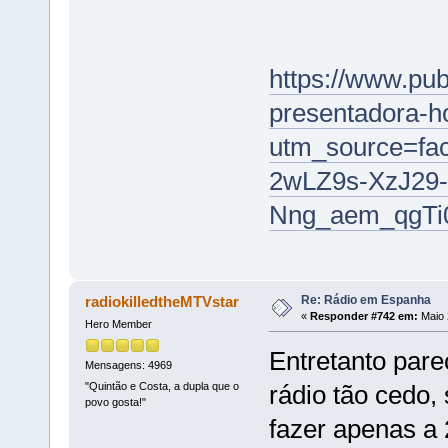
https://www.pub
presentadora-h
utm_source=f
2wLZ9s-XzJ29
Nng_aem_qgT
Re: Rádio em Espanha
radiokilledtheMTVstar
«
Responder #742 em:
Maio 
Hero Member
Entretanto pare
Mensagens: 4969
"Quintão e Costa, a dupla que o
rádio tão cedo,
povo gosta!"
fazer apenas a