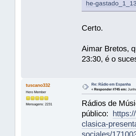
he-gastado_1_1
Certo.
Aimar Bretos, q
23:30, é o suce
Re: Rádio em Espanha
tuscano332
«
Responder #745 em:
Junho
Hero Member
Rádios de Músic
Mensagens: 2231
público:
https:
clasica-present
sociales/17100