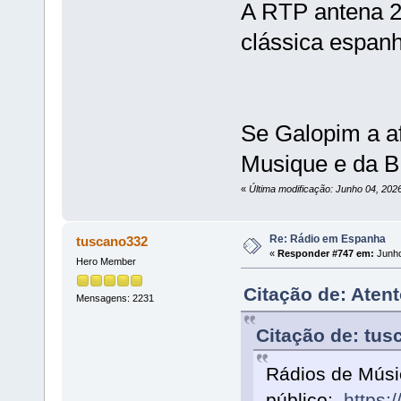
A RTP antena 2
clássica espanh
Se Galopim a af
Musique e da B
«
Última modificação: Junho 04, 202
Re: Rádio em Espanha
tuscano332
«
Responder #747 em:
Junho
Hero Member
Citação de: Aten
Mensagens: 2231
Citação de: tus
Rádios de Músic
público:
https: