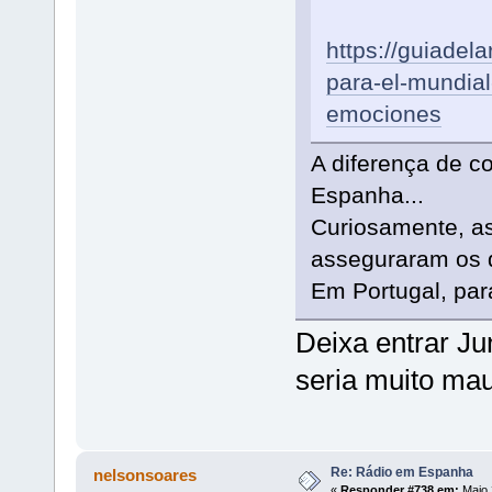
https://guiadel
para-el-mundial
emociones
A diferença de co
Espanha...
Curiosamente, as
asseguraram os d
Em Portugal, par
Deixa entrar Ju
seria muito mau
Re: Rádio em Espanha
nelsonsoares
«
Responder #738 em:
Maio 