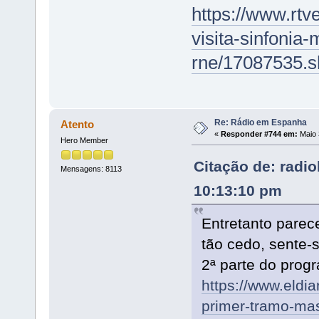
https://www.rtv
visita-sinfonia
rne/17087535.s
Re: Rádio em Espanha
Atento
«
Responder #744 em:
Maio 
Hero Member
Citação de: radi
Mensagens: 8113
10:13:10 pm
Entretanto parec
tão cedo, sente-
2ª parte do pro
https://www.eldia
primer-tramo-mas