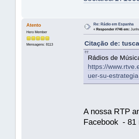
Re: Rádio em Espanha
Atento
«
Responder #746 em:
Junho
Hero Member
Citação de: tusc
Mensagens: 8113
Rádios de Música 
https://www.rtve.
uer-su-estrategi
A nossa RTP an
Facebook - 81 