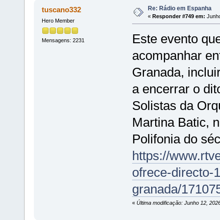
Re: Rádio em Espanha
tuscano332
«
Responder #749 em:
Junho
Hero Member
Este evento que
Mensagens: 2231
acompanhar ent
Granada, inclui
a encerrar o di
Solistas da Orq
Martina Batic, 
Polifonia do sé
https://www.rtv
ofrece-directo-1
granada/171075
«
Última modificação: Junho 12, 202