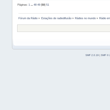
Páginas:
1
...
48
49
[
50
]
51
Fórum da Rádio
»
Estações de radiodifusão
»
Rádios no mundo
»
Rádio e
SMF 2.0.19
|
SMF © 