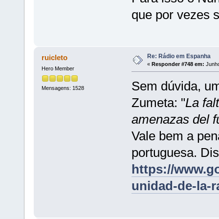
que por vezes s
Re: Rádio em Espanha
ruicleto
«
Responder #748 em:
Junho
Hero Member
Sem dúvida, um
Mensagens: 1528
Zumeta: "
La fal
amenazas del f
Vale bem a pena
portuguesa. Di
https://www.go
unidad-de-la-r