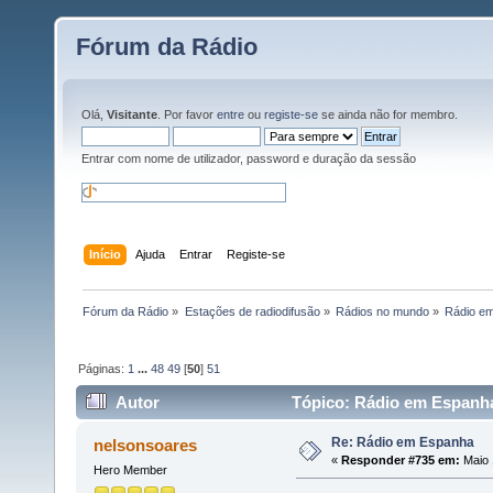
Fórum da Rádio
Olá,
Visitante
. Por favor
entre
ou
registe-se
se ainda não for membro.
Entrar com nome de utilizador, password e duração da sessão
Início
Ajuda
Entrar
Registe-se
Fórum da Rádio
»
Estações de radiodifusão
»
Rádios no mundo
»
Rádio e
Páginas:
1
...
48
49
[
50
]
51
Autor
Tópico: Rádio em Espanha
Re: Rádio em Espanha
nelsonsoares
«
Responder #735 em:
Maio 
Hero Member