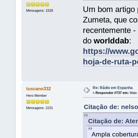
Um bom artigo 
Mensagens: 1528
Zumeta, que com
recentemente - 
do
worlddab
:
https://www.g
hoja-de-ruta-po
Re: Rádio em Espanha
tuscano332
«
Responder #737 em:
Maio 
Hero Member
Citação de: nels
Mensagens: 2231
Citação de: Ate
Ampla cobertur