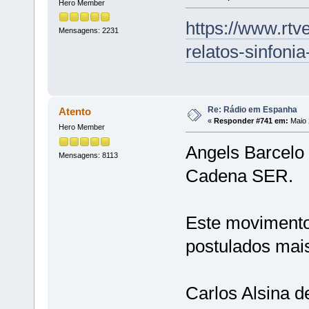
Hero Member
https://www.rtv
Mensagens: 2231
relatos-sinfon
Re: Rádio em Espanha
Atento
«
Responder #741 em:
Maio 
Hero Member
Angels Barcelo
Mensagens: 8113
Cadena SER.
Este movimento
postulados mai
Carlos Alsina d