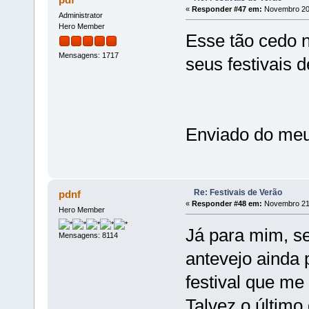
«
Responder #47 em:
Novembro 20,
Administrator
Hero Member
Esse tão cedo 
Mensagens: 1717
seus festivais d
Enviado do meu
Re: Festivais de Verão
pdnf
«
Responder #48 em:
Novembro 21,
Hero Member
Já para mim, s
Mensagens: 8114
antevejo ainda 
festival que me
Talvez o último