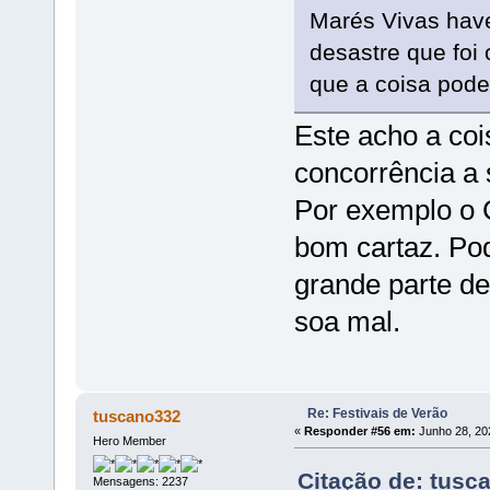
Marés Vivas hav
desastre que foi
que a coisa pode
Este acho a coi
concorrência a 
Por exemplo o 
bom cartaz. Podi
grande parte d
soa mal.
Re: Festivais de Verão
tuscano332
«
Responder #56 em:
Junho 28, 20
Hero Member
Citação de: tusc
Mensagens: 2237