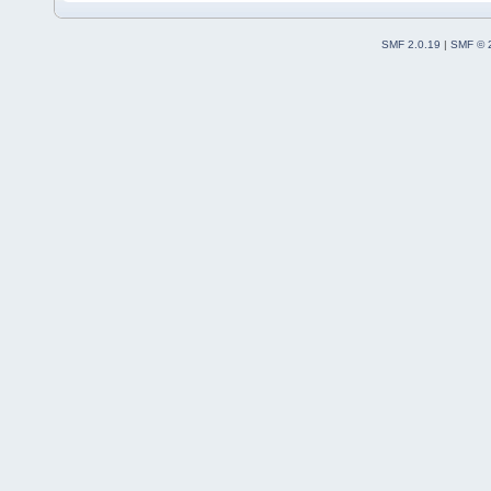
SMF 2.0.19
|
SMF © 