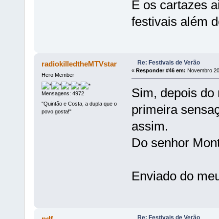
E os cartazes a
festivais além d
Re: Festivais de Verão
radiokilledtheMTVstar
«
Responder #46 em:
Novembro 20,
Hero Member
Sim, depois do
Mensagens: 4972
"Quintão e Costa, a dupla que o
primeira sensaç
povo gosta!"
assim.
Do senhor Mont
Enviado do meu
Re: Festivais de Verão
pdf