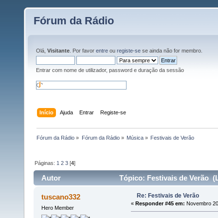
Fórum da Rádio
Olá,
Visitante
. Por favor
entre
ou
registe-se
se ainda não for membro.
Entrar com nome de utilizador, password e duração da sessão
Início
Ajuda
Entrar
Registe-se
Fórum da Rádio
»
Fórum da Rádio
»
Música
»
Festivais de Verão
Páginas:
1
2
3
[
4
]
Autor
Tópico: Festivais de Verão (
Re: Festivais de Verão
tuscano332
«
Responder #45 em:
Novembro 20,
Hero Member