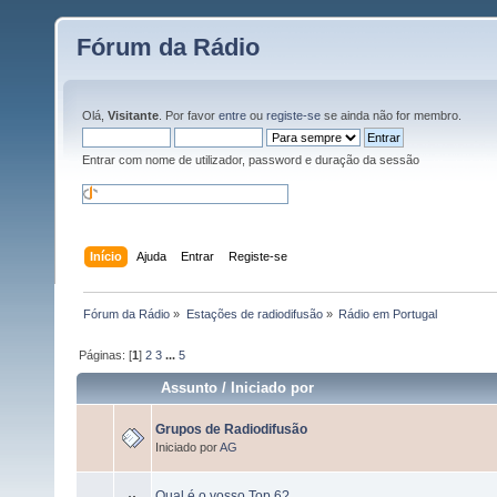
Fórum da Rádio
Olá,
Visitante
. Por favor
entre
ou
registe-se
se ainda não for membro.
Entrar com nome de utilizador, password e duração da sessão
Início
Ajuda
Entrar
Registe-se
Fórum da Rádio
»
Estações de radiodifusão
»
Rádio em Portugal 
Páginas: [
1
]
2
3
...
5
Assunto
/
Iniciado por
Grupos de Radiodifusão
Iniciado por
AG
Qual é o vosso Top 6?