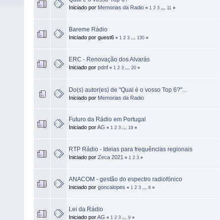
Iniciado por
Memorias da Radio
«
1
2
3
...
11
»
Bareme Rádio
Iniciado por guest6
«
1
2
3
...
130
»
ERC - Renovação dos Alvarás
Iniciado por
pdnf
«
1
2
3
...
20
»
Do(s) autor(es) de "Qual é o vosso Top 6?"...
Iniciado por
Memorias da Radio
Futuro da Rádio em Portugal
Iniciado por
AG
«
1
2
3
...
19
»
RTP Rádio - Ideias para frequências regionais
Iniciado por
Zeca 2021
«
1
2
3
»
ANACOM - gestão do espectro radiofónico
Iniciado por
goncalopes
«
1
2
3
...
6
»
Lei da Rádio
Iniciado por
AG
«
1
2
3
...
9
»