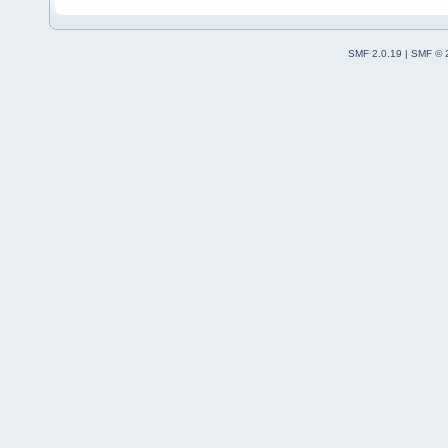
SMF 2.0.19
|
SMF © 