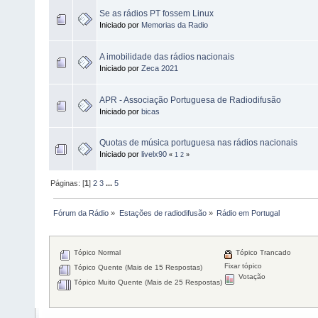
Se as rádios PT fossem Linux
Iniciado por
Memorias da Radio
A imobilidade das rádios nacionais
Iniciado por
Zeca 2021
APR - Associação Portuguesa de Radiodifusão
Iniciado por
bicas
Quotas de música portuguesa nas rádios nacionais
Iniciado por
livelx90
«
1
2
»
Páginas: [
1
]
2
3
...
5
Fórum da Rádio
»
Estações de radiodifusão
»
Rádio em Portugal 
Tópico Normal
Tópico Trancado
Fixar tópico
Tópico Quente (Mais de 15 Respostas)
Votação
Tópico Muito Quente (Mais de 25 Respostas)