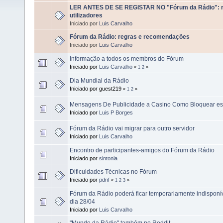
LER ANTES DE SE REGISTAR NO "Fórum da Rádio": r
utilizadores
Iniciado por
Luis Carvalho
Fórum da Rádio: regras e recomendações
Iniciado por
Luis Carvalho
Informação a todos os membros do Fórum
Iniciado por
Luis Carvalho
«
1
2
»
Dia Mundial da Rádio
Iniciado por guest219
«
1
2
»
Mensagens De Publicidade a Casino Como Bloquear este
Iniciado por
Luis P Borges
Fórum da Rádio vai migrar para outro servidor
Iniciado por
Luis Carvalho
Encontro de participantes-amigos do Fórum da Rádio
Iniciado por
sintonia
Dificuldades Técnicas no Fórum
Iniciado por
pdnf
«
1
2
3
»
Fórum da Rádio poderá ficar temporariamente indispon
dia 28/04
Iniciado por
Luis Carvalho
"Mundo da Rádio" também no Reddit