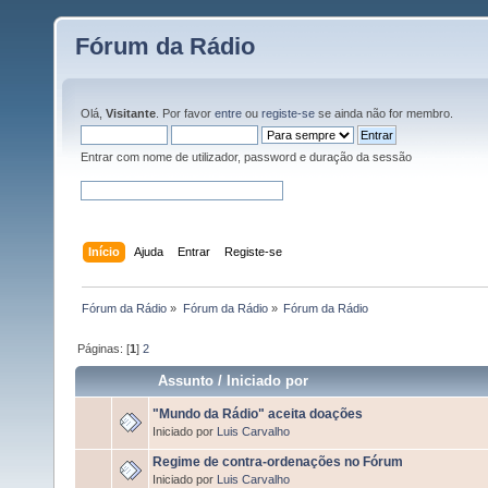
Fórum da Rádio
Olá,
Visitante
. Por favor
entre
ou
registe-se
se ainda não for membro.
Entrar com nome de utilizador, password e duração da sessão
Início
Ajuda
Entrar
Registe-se
Fórum da Rádio
»
Fórum da Rádio
»
Fórum da Rádio
Páginas: [
1
]
2
Assunto
/
Iniciado por
"Mundo da Rádio" aceita doações
Iniciado por
Luis Carvalho
Regime de contra-ordenações no Fórum
Iniciado por
Luis Carvalho