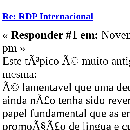
Re: RDP Internacional
«
Responder #1 em:
Novemb
pm »
Este tÃ³pico Ã© muito anti
mesma:
Ã© lamentavel que uma dec
ainda nÃ£o tenha sido rever
papel fundamental que as e
promoÃ§Ã£o de lingua e cul