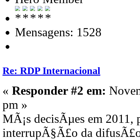
Mensagens: 1528
Re: RDP Internacional
«
Responder #2 em:
Novemb
pm »
MÃ¡s decisÃµes em 2011, p
interrupÃ§Ã£o da difusÃ£o