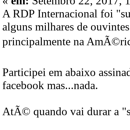
«
em:
Setembro 22, 2017, 
A RDP Internacional foi "s
alguns milhares de ouvinte
principalmente na AmÃ©rica
Participei em abaixo assina
facebook mas...nada.
AtÃ© quando vai durar a "