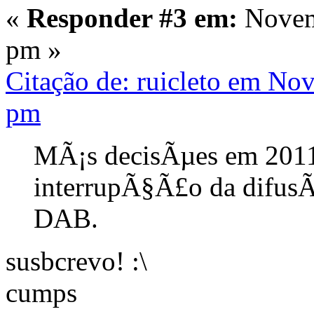
«
Responder #3 em:
Novemb
pm »
Citação de: ruicleto em No
pm
MÃ¡s decisÃµes em 2011
interrupÃ§Ã£o da difusÃ
DAB.
susbcrevo! :\
cumps