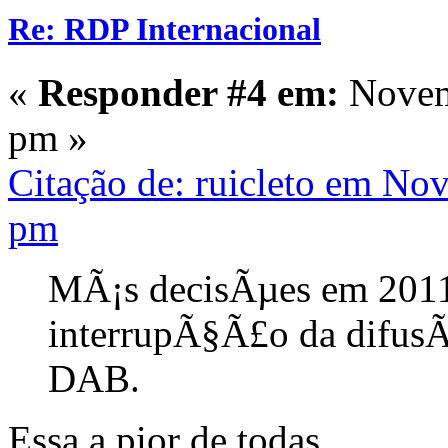
Re: RDP Internacional
«
Responder #4 em:
Novemb
pm »
Citação de: ruicleto em No
pm
MÃ¡s decisÃµes em 2011
interrupÃ§Ã£o da difusÃ
DAB.
Essa a pior de todas...