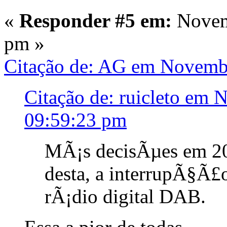
«
Responder #5 em:
Novemb
pm »
Citação de: AG em Novemb
Citação de: ruicleto em
09:59:23 pm
MÃ¡s decisÃµes em 2
desta, a interrupÃ§Ã£
rÃ¡dio digital DAB.