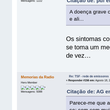
Citação de: pdf 
Mensagens: 1222
A doença grave 
e ali...
Os sintomas co
se toma um med
de vez…
Re: TSF - rede de emissores
Memorias da Radio
«
Responder #156 em:
Agosto 18, 
Hero Member
Citação de: AG e
Mensagens: 5088
Parece-me que a
se: som com muit