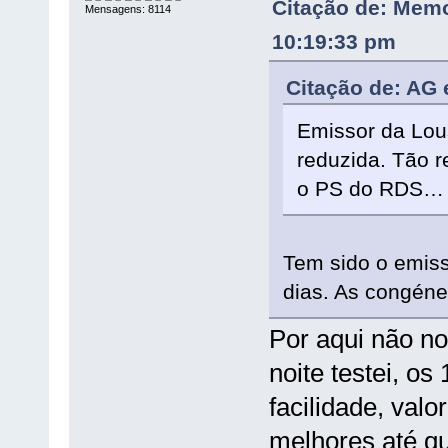
Citação de: Memo
Mensagens: 8114
10:19:33 pm
Citação de: AG
Emissor da Lou
reduzida. Tão 
o PS do RDS…
Tem sido o emiss
dias. As congén
Por aqui não n
noite testei, 
facilidade, val
melhores até qu