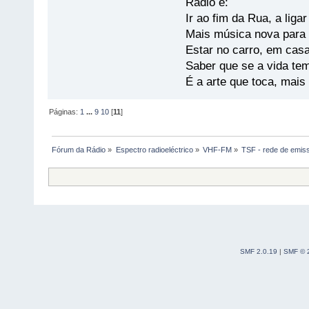
Rádio é:
Ir ao fim da Rua, a liga
Mais música nova para s
Estar no carro, em casa
Saber que se a vida te
É a arte que toca, mais
Páginas:
1
...
9
10
[
11
]
Fórum da Rádio
»
Espectro radioeléctrico
»
VHF-FM
»
TSF - rede de emis
SMF 2.0.19
|
SMF © 