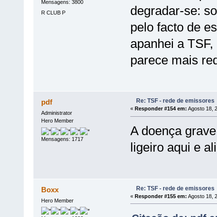
Mensagens: 3800
degradar-se: s
R CLUB P
pelo facto de e
apanhei a TSF,
parece mais re
Re: TSF - rede de emissores
pdf
«
Responder #154 em:
Agosto 18, 
Administrator
Hero Member
A doença grav
Mensagens: 1717
ligeiro aqui e ali
Re: TSF - rede de emissores
Boxx
«
Responder #155 em:
Agosto 18, 
Hero Member