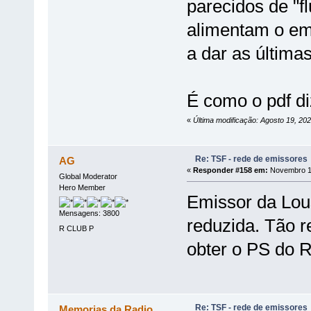
parecidos de "fl
alimentam o emi
a dar as últimas
É como o pdf diz
«
Última modificação: Agosto 19, 20
Re: TSF - rede de emissores
AG
«
Responder #158 em:
Novembro 16
Global Moderator
Hero Member
Emissor da Lou
Mensagens: 3800
reduzida. Tão 
R CLUB P
obter o PS do
Re: TSF - rede de emissores
Memorias da Radio