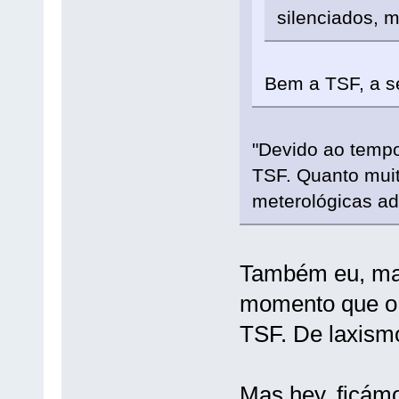
silenciados, 
Bem a TSF, a se
"Devido ao tempo
TSF. Quanto muit
meterológicas ad
Também eu, mas 
momento que o p
TSF. De laxismo
Mas hey, ficámo