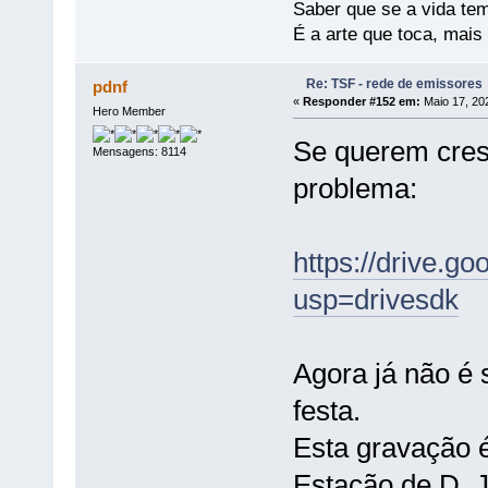
Saber que se a vida te
É a arte que toca, mais
Re: TSF - rede de emissores
pdnf
«
Responder #152 em:
Maio 17, 20
Hero Member
Se querem cres
Mensagens: 8114
problema:
https://drive.
usp=drivesdk
Agora já não é
festa.
Esta gravação é
Estação de D. 