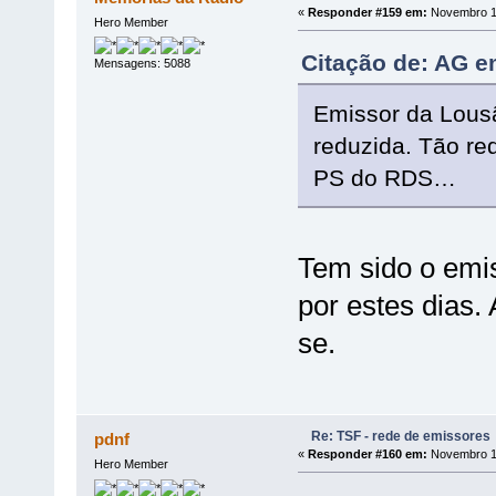
«
Responder #159 em:
Novembro 17
Hero Member
Citação de: AG e
Mensagens: 5088
Emissor da Lousã
reduzida. Tão re
PS do RDS…
Tem sido o emi
por estes dias
se.
Re: TSF - rede de emissores
pdnf
«
Responder #160 em:
Novembro 17
Hero Member