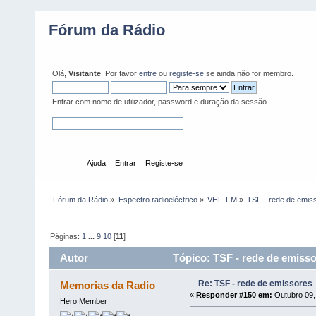
Fórum da Rádio
Olá,
Visitante
. Por favor
entre
ou
registe-se
se ainda não for membro.
Entrar com nome de utilizador, password e duração da sessão
Início
Ajuda
Entrar
Registe-se
Fórum da Rádio
»
Espectro radioeléctrico
»
VHF-FM
»
TSF - rede de emis
Páginas:
1
...
9
10
[
11
]
Autor
Tópico: TSF - rede de emisso
Re: TSF - rede de emissores
Memorias da Radio
«
Responder #150 em:
Outubro 09,
Hero Member