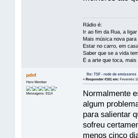
Rádio é:
Ir ao fim da Rua, a liga
Mais música nova para s
Estar no carro, em casa
Saber que se a vida te
É a arte que toca, mais
Re: TSF - rede de emissores
pdnf
«
Responder #161 em:
Fevereiro 10
Hero Member
Normalmente es
Mensagens: 8114
algum problema
para salientar 
sofreu certamen
menos cinco dia