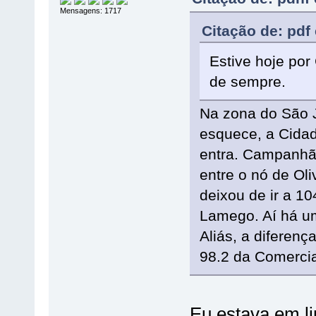
Mensagens: 1717
Citação de: pdf
Estive hoje po
de sempre.
Na zona do São 
esquece, a Cida
entra. Campanhã 
entre o nó de Ol
deixou de ir a 10
Lamego. Aí há u
Aliás, a diferen
98.2 da Comercia
Eu estava em li