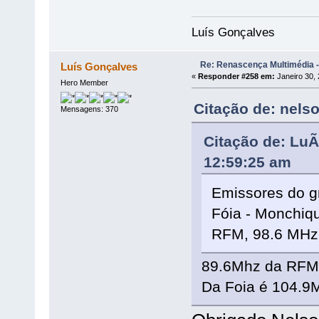
Luís Gonçalves
Re: Renascença Multimédia -
Luís Gonçalves
«
Responder #258 em:
Janeiro 30, 
Hero Member
Citação de: nels
Mensagens: 370
Citação de: LuÃ
12:59:25 am
Emissores do g
Fóia - Monchiqu
RFM, 98.6 MHz
89.6Mhz da RFM 
Da Foia é 104.9