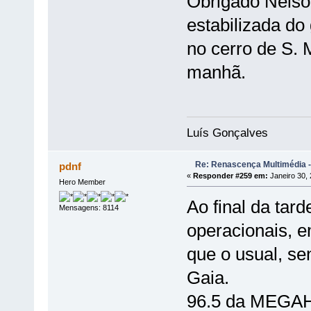
Obrigado Nelson
estabilizada d
no cerro de S.
manhã.
Luís Gonçalves
Re: Renascença Multimédia -
pdnf
«
Responder #259 em:
Janeiro 30, 
Hero Member
Ao final da tar
Mensagens: 8114
operacionais, 
que o usual, se
Gaia.
96.5 da MEGAH