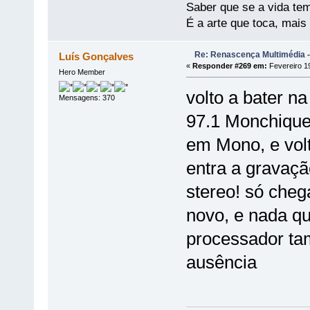
Saber que se a vida te
É a arte que toca, mais
Re: Renascença Multimédia -
Luís Gonçalves
«
Responder #269 em:
Fevereiro 19
Hero Member
volto a bater n
Mensagens: 370
97.1 Monchiqu
em Mono, e volt
entra a gravaç
stereo! só cheg
novo, e nada qu
processador tam
ausência