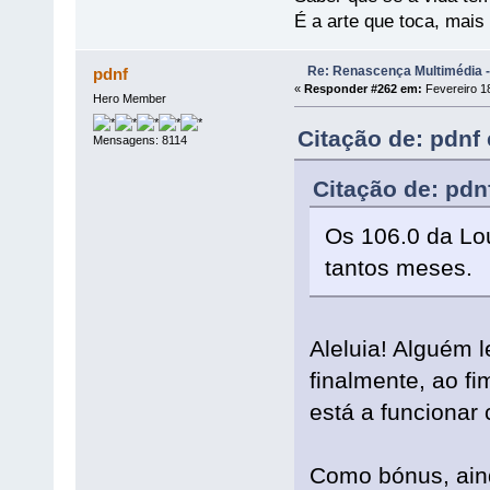
É a arte que toca, mais
Re: Renascença Multimédia -
pdnf
«
Responder #262 em:
Fevereiro 18
Hero Member
Citação de: pdnf
Mensagens: 8114
Citação de: pdn
Os 106.0 da Lo
tantos meses.
Aleluia! Alguém l
finalmente, ao f
está a funcionar
Como bónus, aind