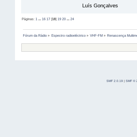
Luís Gonçalves
Páginas:
1
...
16
17
[
18
]
19
20
...
24
Fórum da Rádio
»
Espectro radioeléctrico
»
VHF-FM
»
Renascença Multimé
SMF 2.0.19
|
SMF © 