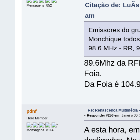
Citação de: LuÃ­
Mensagens: 852
am
Emissores do gru
Monchique todos
98.6 MHz - RR, 
89.6Mhz da RFM
Foia.
Da Foia é 104.
Re: Renascença Multimédia -
pdnf
«
Responder #256 em:
Janeiro 30, 
Hero Member
A esta hora, e
Mensagens: 8114