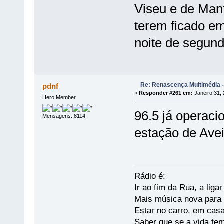
Viseu e de Man
terem ficado e
noite de segund
Re: Renascença Multimédia -
pdnf
«
Responder #261 em:
Janeiro 31, 
Hero Member
96.5 já operac
Mensagens: 8114
estação de Avei
Rádio é:
Ir ao fim da Rua, a liga
Mais música nova para s
Estar no carro, em casa
Saber que se a vida te