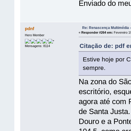
Enviado do meu
Re: Renascença Multimédia -
pdnf
«
Responder #264 em:
Fevereiro 19
Hero Member
Citação de: pdf e
Mensagens: 8114
Estive hoje por
sempre.
Na zona do Sã
escritório, esq
agora até com 
de Santa Justa.
Douro e a Ponte