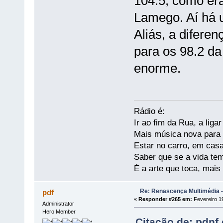
104.5, como era
Lamego. Aí há 
Aliás, a difere
para os 98.2 da
enorme.
Rádio é:
Ir ao fim da Rua, a liga
Mais música nova para s
Estar no carro, em casa
Saber que se a vida te
É a arte que toca, mais
Re: Renascença Multimédia -
pdf
«
Responder #265 em:
Fevereiro 19
Administrator
Hero Member
Citação de: pdnf