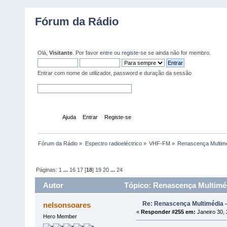
Fórum da Rádio
Olá,
Visitante
. Por favor
entre
ou
registe-se
se ainda não for membro.
Entrar com nome de utilizador, password e duração da sessão
Início
Ajuda
Entrar
Registe-se
Fórum da Rádio
»
Espectro radioeléctrico
»
VHF-FM
»
Renascença Multimé
Páginas:
1
...
16
17
[
18
]
19
20
...
24
Autor
Tópico: Renascença Multiméd
Re: Renascença Multimédia -
nelsonsoares
«
Responder #255 em:
Janeiro 30, 
Hero Member