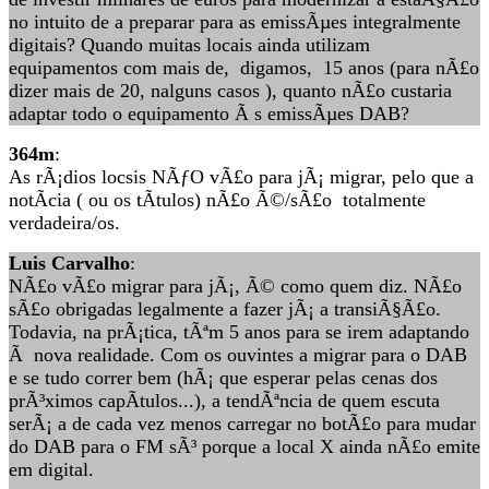
no intuito de a preparar para as emissÃµes integralmente
digitais? Quando muitas locais ainda utilizam
equipamentos com mais de, digamos, 15 anos (para nÃ£o
dizer mais de 20, nalguns casos ), quanto nÃ£o custaria
adaptar todo o equipamento Ã s emissÃµes DAB?
364m
:
As rÃ¡dios locsis NÃƒO vÃ£o para jÃ¡ migrar, pelo que a
notÃ­cia ( ou os tÃ­tulos) nÃ£o Ã©/sÃ£o totalmente
verdadeira/os.
Luis Carvalho
:
NÃ£o vÃ£o migrar para jÃ¡, Ã© como quem diz. NÃ£o
sÃ£o obrigadas legalmente a fazer jÃ¡ a transiÃ§Ã£o.
Todavia, na prÃ¡tica, tÃªm 5 anos para se irem adaptando
Ã nova realidade. Com os ouvintes a migrar para o DAB
e se tudo correr bem (hÃ¡ que esperar pelas cenas dos
prÃ³ximos capÃ­tulos...), a tendÃªncia de quem escuta
serÃ¡ a de cada vez menos carregar no botÃ£o para mudar
do DAB para o FM sÃ³ porque a local X ainda nÃ£o emite
em digital.