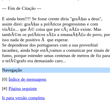
--- Fim de Citação ---
E ainda bem!!!! Se fosse crente diria "graÃ§as a deus",
assim direi: graÃ§as a polÃ­ticos progressistas e com
visÃ£o... que Ã© coisa que por cÃ¡ nÃ£o existe. Mas
tambÃ©m os polÃ­ticos sÃ£o a emanaÃ§Ã£o do povo, por
isso nada de positivo Ã que esperar.
Se dependesse dos portugueses com a sua proverbial
tacanhez, ainda hoje estÃ¡vamos a comunicar por sinais de
fumo, porque estender umas centenas de metros de fio para
o telÃ©grafo era demasiado caro...
Navegação
[0]
Índice de mensagens
[#]
Página seguinte
Ir para versão completa