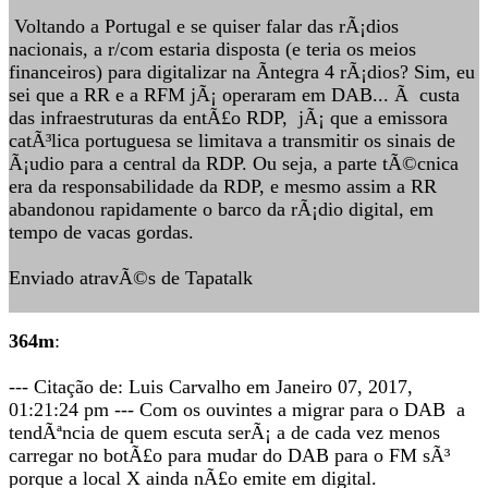
Voltando a Portugal e se quiser falar das rÃ¡dios
nacionais, a r/com estaria disposta (e teria os meios
financeiros) para digitalizar na Ã­ntegra 4 rÃ¡dios? Sim, eu
sei que a RR e a RFM jÃ¡ operaram em DAB... Ã custa
das infraestruturas da entÃ£o RDP, jÃ¡ que a emissora
catÃ³lica portuguesa se limitava a transmitir os sinais de
Ã¡udio para a central da RDP. Ou seja, a parte tÃ©cnica
era da responsabilidade da RDP, e mesmo assim a RR
abandonou rapidamente o barco da rÃ¡dio digital, em
tempo de vacas gordas.
Enviado atravÃ©s de Tapatalk
364m
:
--- Citação de: Luis Carvalho em Janeiro 07, 2017,
01:21:24 pm --- Com os ouvintes a migrar para o DAB a
tendÃªncia de quem escuta serÃ¡ a de cada vez menos
carregar no botÃ£o para mudar do DAB para o FM sÃ³
porque a local X ainda nÃ£o emite em digital.