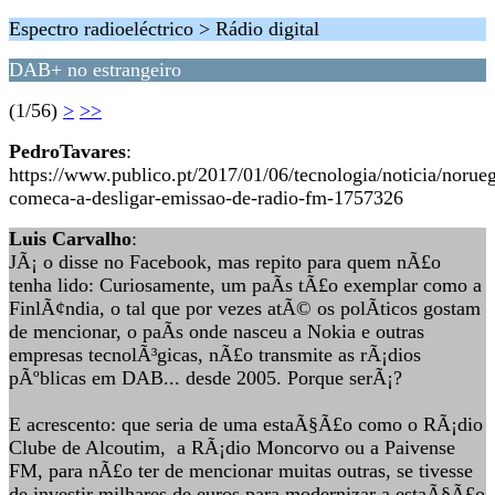
Espectro radioeléctrico > Rádio digital
DAB+ no estrangeiro
(1/56)
>
>>
PedroTavares
:
https://www.publico.pt/2017/01/06/tecnologia/noticia/norue
comeca-a-desligar-emissao-de-radio-fm-1757326
Luis Carvalho
:
JÃ¡ o disse no Facebook, mas repito para quem nÃ£o
tenha lido: Curiosamente, um paÃ­s tÃ£o exemplar como a
FinlÃ¢ndia, o tal que por vezes atÃ© os polÃ­ticos gostam
de mencionar, o paÃ­s onde nasceu a Nokia e outras
empresas tecnolÃ³gicas, nÃ£o transmite as rÃ¡dios
pÃºblicas em DAB... desde 2005. Porque serÃ¡?
E acrescento: que seria de uma estaÃ§Ã£o como o RÃ¡dio
Clube de Alcoutim, a RÃ¡dio Moncorvo ou a Paivense
FM, para nÃ£o ter de mencionar muitas outras, se tivesse
de investir milhares de euros para modernizar a estaÃ§Ã£o