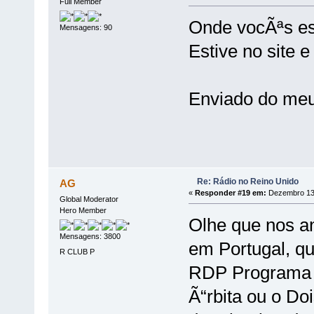
Full Member
Onde vocÃªs e
Mensagens: 90
Estive no site 
Enviado do me
Re: Rádio no Reino Unido
AG
«
Responder #19 em:
Dezembro 13,
Global Moderator
Hero Member
Olhe que nos an
Mensagens: 3800
em Portugal, q
R CLUB P
RDP Programa 4
Ã“rbita ou o D