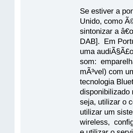
Se estiver a p
Unido, como Ã©
sintonizar a â
DAB]. Em Portu
uma audiÃ§Ã£o 
som: emparelha
mÃ³vel) com um
tecnologia Bluet
disponibilizad
seja, utilizar 
utilizar um sis
wireless, confi
e utilizar o se