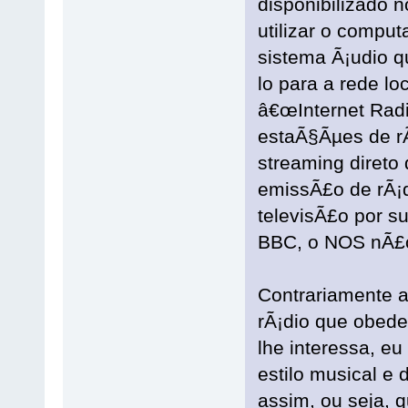
disponibilizado 
utilizar o comput
sistema Ã¡udio qu
lo para a rede lo
â€œInternet Radi
estaÃ§Ãµes de rÃ
streaming direto 
emissÃ£o de rÃ¡d
televisÃ£o por s
BBC, o NOS nÃ£o 
Contrariamente a
rÃ¡dio que obede
lhe interessa, eu
estilo musical e
assim, ou seja,