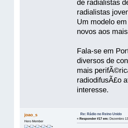
de radialistas 
radialistas joven
Um modelo em q
novos aos mais 
Fala-se em Por
diversos de con
mais perifÃ©ric
radiodifusÃ£o 
interesse.
Re: Rádio no Reino Unido
joao_s
«
Responder #17 em:
Dezembro 13,
Hero Member