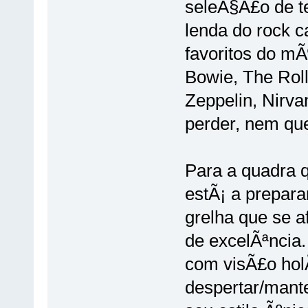
seleÃ§Ã£o de t
lenda do rock c
favoritos do mÃ
Bowie, The Roll
Zeppelin, Nirv
perder, nem que
Para a quadra 
estÃ¡ a prepar
grelha que se a
de excelÃªncia.
com visÃ£o holÃ
despertar/mante