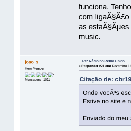
funciona. Tenho
com ligaÃ§Ã£o Ã
as estaÃ§Ãµes 
music.
Re: Rádio no Reino Unido
joao_s
«
Responder #21 em:
Dezembro 14,
Hero Member
Citação de: cbr1
Mensagens: 1011
Onde vocÃªs es
Estive no site e 
Enviado do meu 