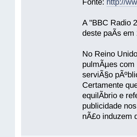
Fonte:
http://w
A "BBC Radio 2
deste paÃ­s em
No Reino Unido 
pulmÃµes com d
serviÃ§o pÃºbli
Certamente que
equilÃ­brio e re
publicidade nos
nÃ£o induzem de