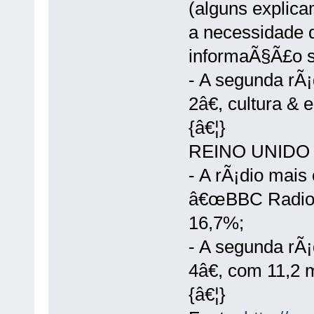
(alguns explica
a necessidade d
informaÃ§Ã£o s
- A segunda rÃ
2â€, cultura &
{â€¦}
REINO UNIDO
- A rÃ¡dio mais 
â€œBBC Radio 2
16,7%;
- A segunda rÃ
4â€, com 11,2 
{â€¦}