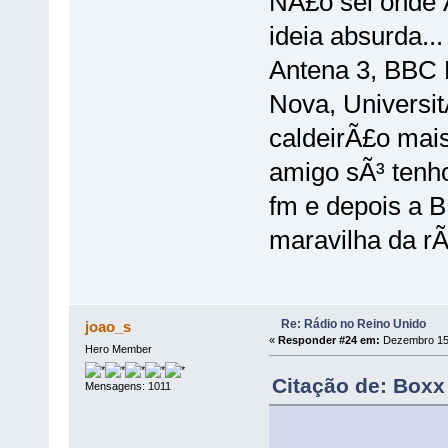
NÃ£o sei onde 
ideia absurda..
Antena 3, BBC 
Nova, Universi
caldeirÃ£o mai
amigo sÃ³ tenh
fm e depois a B
maravilha da rÃ¡
Re: Rádio no Reino Unido
joao_s
«
Responder #24 em:
Dezembro 15,
Hero Member
Citação de: Boxx
Mensagens: 1011