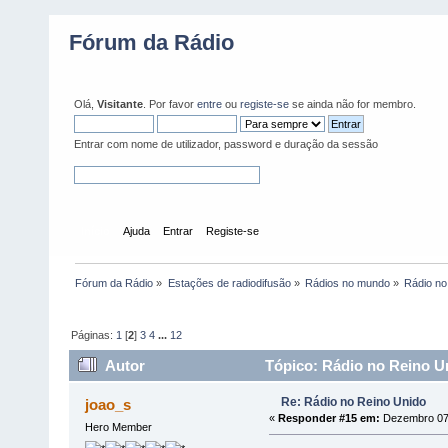
Fórum da Rádio
Olá,
Visitante
. Por favor
entre
ou
registe-se
se ainda não for membro.
Entrar com nome de utilizador, password e duração da sessão
Início
Ajuda
Entrar
Registe-se
Fórum da Rádio
»
Estações de radiodifusão
»
Rádios no mundo
»
Rádio no
Páginas:
1
[
2
]
3
4
...
12
Autor
Tópico: Rádio no Reino Un
Re: Rádio no Reino Unido
joao_s
«
Responder #15 em:
Dezembro 07,
Hero Member