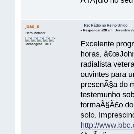
A rÃ¡dio no seu
Re: Rádio no Reino Unido
joao_s
«
Responder #28 em:
Dezembro 29,
Hero Member
Excelente prog
Mensagens: 1011
horas, â€œJohn
radialista vete
ouvintes para 
presenÃ§a do m
testemunho sob
formaÃ§Ã£o dos
solo. Imprescin
http://www.bbc