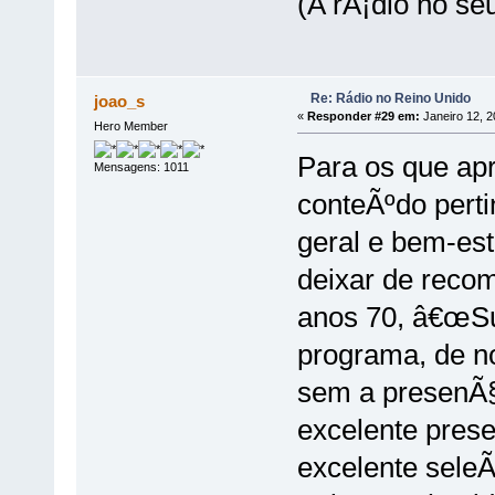
(A rÃ¡dio no se
Re: Rádio no Reino Unido
joao_s
«
Responder #29 em:
Janeiro 12, 2
Hero Member
Para os que ap
Mensagens: 1011
conteÃºdo perti
geral e bem-est
deixar de reco
anos 70, â€œSu
programa, de n
sem a presenÃ§
excelente prese
excelente sele