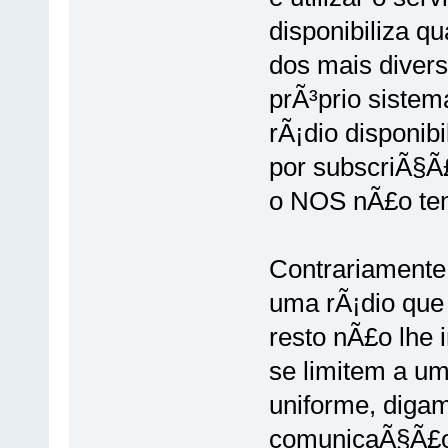
disponibiliza q
dos mais divers
prÃ³prio sistem
rÃ¡dio disponib
por subscriÃ§Ã
o NOS nÃ£o tem 
Contrariamente
uma rÃ¡dio que 
resto nÃ£o lhe 
se limitem a u
uniforme, diga
comunicaÃ§Ã£o 