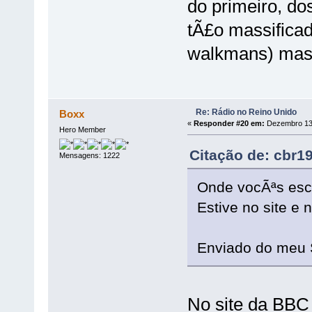
do primeiro, do
tÃ£o massifica
walkmans) mas 
Re: Rádio no Reino Unido
Boxx
«
Responder #20 em:
Dezembro 13,
Hero Member
Citação de: cbr1
Mensagens: 1222
Onde vocÃªs es
Estive no site e 
Enviado do meu 
No site da BBC r