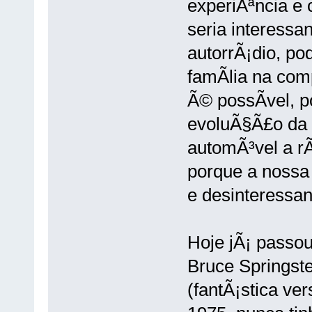
experiÃªncia e
seria interessa
autorrÃ¡dio, po
famÃ­lia na com
Ã© possÃ­vel, p
evoluÃ§Ã£o da t
automÃ³vel a r
porque a nossa 
e desinteressan
Hoje jÃ¡ passo
Bruce Springst
(fantÃ¡stica v