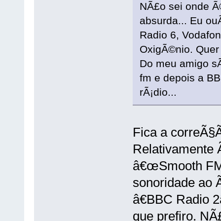
NÃ£o sei onde Ã©
absurda... Eu ou
Radio 6, Vodafon
OxigÃ©nio. Quer 
Do meu amigo sÃ
fm e depois a BB
rÃ¡dio...
Fica a correÃ§
Relativamente 
â€œSmooth FMâ€
sonoridade ao Ã
â€BBC Radio 2â
que prefiro. NÃ