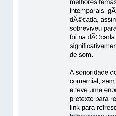
melhores temas
intemporais, gÃ
dÃ©cada, assi
sobreviveu pa
foi na dÃ©cada 
significativamen
de som.
A sonoridade d
comercial, sem
e teve uma eno
pretexto para r
link para refre