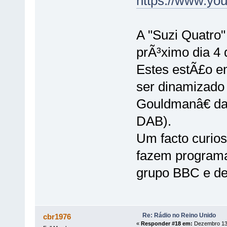
https://www.y
A "Suzi Quatro
prÃ³ximo dia 4 
Estes estÃ£o em
ser dinamizado
Gouldmanâ€ da
DAB).
Um facto curio
fazem programa
grupo BBC e de 
Re: Rádio no Reino Unido
cbr1976
«
Responder #18 em:
Dezembro 13,