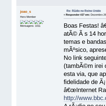
Re: Rádio no Reino Unido
joao_s
«
Responder #27 em:
Dezembro 26,
Hero Member
Boas Festas! â
Mensagens: 1011
atÃ© Ã s 14 ho
temas e bandas
mÃºsico, apres
No link seguin
(tambÃ©m irei o
esta via, que 
fidelidade de 
â€œInternet Rad
http://www.bbc