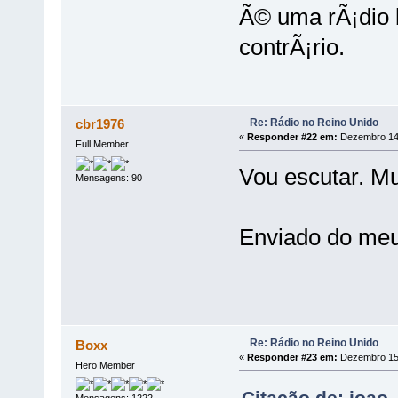
Ã© uma rÃ¡dio b
contrÃ¡rio.
Re: Rádio no Reino Unido
cbr1976
«
Responder #22 em:
Dezembro 14,
Full Member
Vou escutar. Mu
Mensagens: 90
Enviado do me
Re: Rádio no Reino Unido
Boxx
«
Responder #23 em:
Dezembro 15,
Hero Member
Citação de: joao
Mensagens: 1222