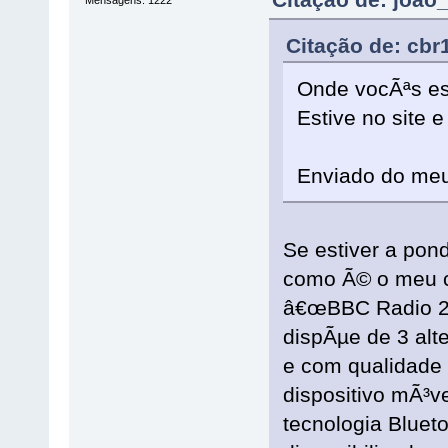
Citação de: cb
Onde vocÃªs e
Estive no site 
Enviado do me
Se estiver a pon
como Ã© o meu ca
â€œBBC Radio 2â
dispÃµe de 3 alt
e com qualidade
dispositivo mÃ³v
tecnologia Blueto