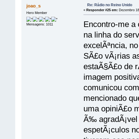
Re: Rádio no Reino Unido
joao_s
«
Responder #25 em:
Dezembro 18,
Hero Member
Encontro-me a 
Mensagens: 1011
na linha do ser
excelÃªncia, no 
SÃ£o vÃ¡rias as
estaÃ§Ã£o de r
imagem positiva
comunicou com o
mencionado que
uma opiniÃ£o mu
Ã‰ agradÃ¡vel o
espetÃ¡culos n