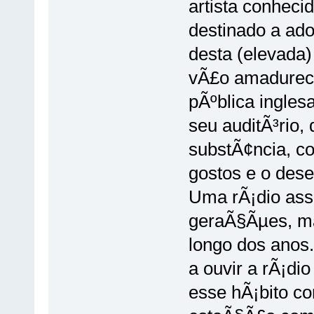
artista conheci
destinado a ad
desta (elevada)
vÃ£o amadurece
pÃºblica ingles
seu auditÃ³rio,
substÃ¢ncia, c
gostos e o dese
Uma rÃ¡dio ass
geraÃ§Ãµes, ma
longo dos anos.
a ouvir a rÃ¡d
esse hÃ¡bito c