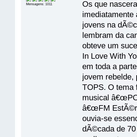
Os que nascera
Mensagens: 1011
imediatamente a
jovens na dÃ©c
lembram da can
obteve um suc
In Love With Yo
em toda a parte
jovem rebelde, 
TOPS. O tema f
musical â€œPOP
â€œFM EstÃ©reo
ouvia-se essen
dÃ©cada de 70 