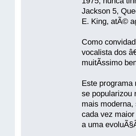
1975, nunca tin
Jackson 5, Que
E. King, atÃ© a
Como convidado
vocalista dos 
muitÃ­ssimo be
Este programa 
se popularizou
mais moderna, s
cada vez maior
a uma evoluÃ§Ã£