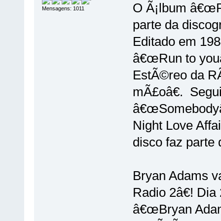
O Ã¡lbum â€œRe
Mensagens: 1011
parte da disco
Editado em 198
â€œRun to you
EstÃ©reo da RÃ
mÃ£oâ€. Segu
â€œSomebodyâ€
Night Love Affai
disco faz part
Bryan Adams v
Radio 2â€! Dia
â€œBryan Adam