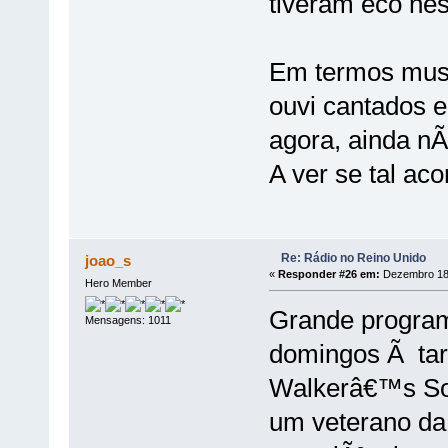
tiveram eco ne
Em termos musi
ouvi cantados 
agora, ainda n
A ver se tal ac
Re: Rádio no Reino Unido
joao_s
«
Responder #26 em:
Dezembro 18,
Hero Member
Grande programa
Mensagens: 1011
domingos Ã ta
Walkerâ€™s Sou
um veterano da 