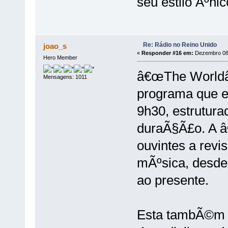
seu estilo Ãºn
Re: Rádio no Reino Unido
joao_s
«
Responder #16 em:
Dezembro 08,
Hero Member
â€œThe Worldâ€
Mensagens: 1011
programa que e
9h30, estrutur
duraÃ§Ã£o. A â
ouvintes a revi
mÃºsica, desde
ao presente.
Esta tambÃ©m 