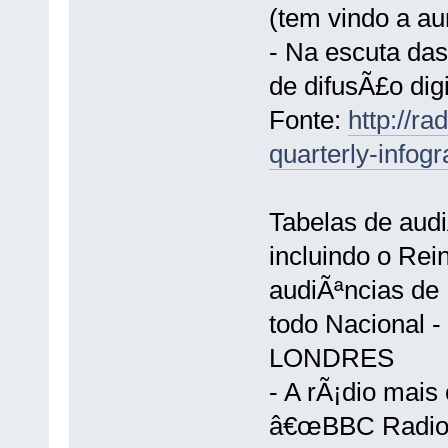
(tem vindo a au
- Na escuta das
de difusÃ£o dig
Fonte:
http://r
quarterly-infog
Tabelas de audi
incluindo o Re
audiÃªncias de 
todo Nacional - 
LONDRES
- A rÃ¡dio mais
â€œBBC Radio 4