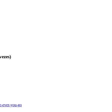
vezes)
re-ever-you-go