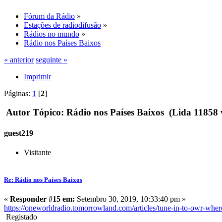
Fórum da Rádio
»
Estações de radiodifusão
»
Rádios no mundo
»
Rádio nos Países Baixos
« anterior
seguinte »
Imprimir
Páginas:
1
[
2
]
Autor
Tópico: Rádio nos Países Baixos (Lida 11858 
guest219
Visitante
Re: Rádio nos Países Baixos
«
Responder #15 em:
Setembro 30, 2019, 10:33:40 pm »
https://oneworldradio.tomorrowland.com/articles/tune-in-to-owr-whe
Registado