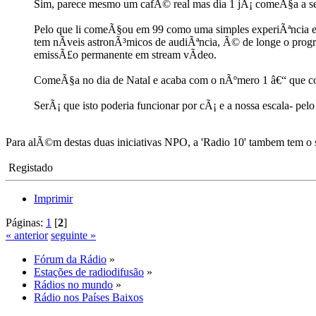
Sim, parece mesmo um cafÃ© real mas dia 1 jÃ¡ comeÃ§a a s
Pelo que li comeÃ§ou em 99 como uma simples experiÃªncia e
tem nÃ­veis astronÃ³micos de audiÃªncia, Ã© de longe o prog
emissÃ£o permanente em stream vÃ­deo.
ComeÃ§a no dia de Natal e acaba com o nÃºmero 1 â€“ que c
SerÃ¡ que isto poderia funcionar por cÃ¡ e a nossa escala- p
Para alÃ©m destas duas iniciativas NPO, a 'Radio 10' tambem tem o 
Registado
Imprimir
Páginas:
1
[
2
]
« anterior
seguinte »
Fórum da Rádio
»
Estações de radiodifusão
»
Rádios no mundo
»
Rádio nos Países Baixos