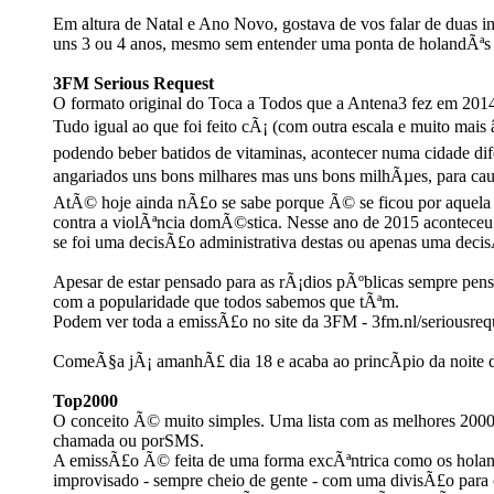
Em altura de Natal e Ano Novo, gostava de vos falar de duas 
uns 3 ou 4 anos, mesmo sem entender uma ponta de holandÃª
3FM Serious Request
O formato original do Toca a Todos que a Antena3 fez em 20
Tudo igual ao que foi feito cÃ¡ (com outra escala e muito mais
podendo beber batidos de vitaminas, acontecer numa cidade dif
angariados uns bons milhares mas uns bons milhÃµes, para caus
AtÃ© hoje ainda nÃ£o se sabe porque Ã© se ficou por aquel
contra a violÃªncia domÃ©stica. Nesse ano de 2015 acontece
se foi uma decisÃ£o administrativa destas ou apenas uma decis
Apesar de estar pensado para as rÃ¡dios pÃºblicas sempre pens
com a popularidade que todos sabemos que tÃªm.
Podem ver toda a emissÃ£o no site da 3FM - 3fm.nl/seriousr
ComeÃ§a jÃ¡ amanhÃ£ dia 18 e acaba ao princÃ­pio da noite 
Top2000
O conceito Ã© muito simples. Uma lista com as melhores 200
chamada ou porSMS.
A emissÃ£o Ã© feita de uma forma excÃªntrica como os holan
improvisado - sempre cheio de gente - com uma divisÃ£o para 