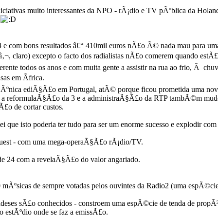
iniciativas muito interessantes da NPO - rÃ¡dio e TV pÃºblica da Hola
s
14 e com bons resultados â€“ 410mil euros nÃ£o Ã© nada mau para um
 â‚¬, claro) excepto o facto dos radialistas nÃ£o comerem quando estÃ
erente todos os anos e com muita gente a assistir na rua ao frio, Ã c
as em Ãfrica.
a Ãºnica ediÃ§Ã£o em Portugal, atÃ© porque ficou prometida uma no
u a reformulaÃ§Ã£o da 3 e a administraÃ§Ã£o da RTP tambÃ©m mudou 
Ã£o de cortar custos.
ei que isto poderia ter tudo para ser um enorme sucesso e explodir c
equest - com uma mega-operaÃ§Ã£o rÃ¡dio/TV.
de 24 com a revelaÃ§Ã£o do valor angariado.
0 mÃºsicas de sempre votadas pelos ouvintes da Radio2 (uma espÃ©ci
deses sÃ£o conhecidos - constroem uma espÃ©cie de tenda de propÃ³s
o estÃºdio onde se faz a emissÃ£o.