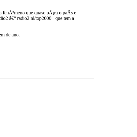
o fenÃ³meno que quase pÃ¡ra o paÃ­s e
o2 â€“ radio2.nl/top2000 - que tem a
em de ano.