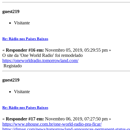
guest219
Visitante
Re: Rádio nos Países Baixos
«
Responder #16 em:
Novembro 05, 2019, 05:29:55 pm »
O site da 'One World Radio' foi remodelado
https://oneworldradio.tomorrowland.com/
Registado
guest219
Visitante
Re: Rádio nos Países Baixos
«
Responder #17 em:
Novembro 06, 2019, 07:27:50 pm »
https://www.phouse.com.br/one-world-radio-pra-ficar/
https://djmag.com/news/tomorrowland-announces-permanent-status-o