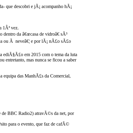
nda- que descobri e jÃ¡ acompanho hÃ¡
a 1Âª vez.
£o dentro da â€œcasa de vidroâ€ sÃ³
huva ou Ã neveâ€¦ e por lÃ¡ nÃ£o sÃ£o
va ediÃ§Ã£o em 2015 com o tema da luta
entretanto, mas nunca se ficou a saber
om a equipa das ManhÃ£s da Comercial,
e de BBC Radio2) atravÃ©s da net, por
ito para o evento, que faz de cafÃ©