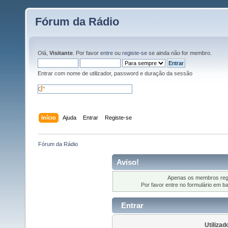
Fórum da Rádio
Olá,
Visitante
. Por favor
entre
ou
registe-se
se ainda não for membro.
Entrar com nome de utilizador, password e duração da sessão
Início
Ajuda
Entrar
Registe-se
Fórum da Rádio
Aviso!
Apenas os membros regi
Por favor entre no formulário em b
Entrar
Utilizad