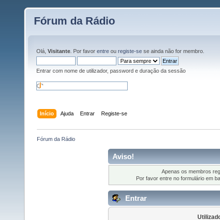
Fórum da Rádio
Olá,
Visitante
. Por favor
entre
ou
registe-se
se ainda não for membro.
Entrar com nome de utilizador, password e duração da sessão
Início
Ajuda
Entrar
Registe-se
Fórum da Rádio
Aviso!
Apenas os membros regi
Por favor entre no formulário em b
Entrar
Utilizad