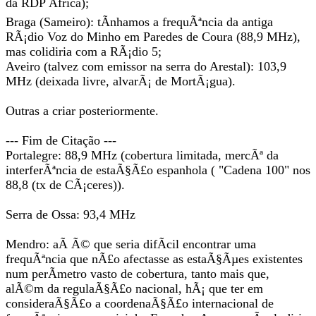
da RDP Ãfrica);
Braga (Sameiro): tÃ­nhamos a frequÃªncia da antiga
RÃ¡dio Voz do Minho em Paredes de Coura (88,9 MHz),
mas colidiria com a RÃ¡dio 5;
Aveiro (talvez com emissor na serra do Arestal): 103,9
MHz (deixada livre, alvarÃ¡ de MortÃ¡gua).
Outras a criar posteriormente.
--- Fim de Citação ---
Portalegre: 88,9 MHz (cobertura limitada, mercÃª da
interferÃªncia de estaÃ§Ã£o espanhola ( "Cadena 100" nos
88,8 (tx de CÃ¡ceres)).
Serra de Ossa: 93,4 MHz
Mendro: aÃ­ Ã© que seria difÃ­cil encontrar uma
frequÃªncia que nÃ£o afectasse as estaÃ§Ãµes existentes
num perÃ­metro vasto de cobertura, tanto mais que,
alÃ©m da regulaÃ§Ã£o nacional, hÃ¡ que ter em
consideraÃ§Ã£o a coordenaÃ§Ã£o internacional de