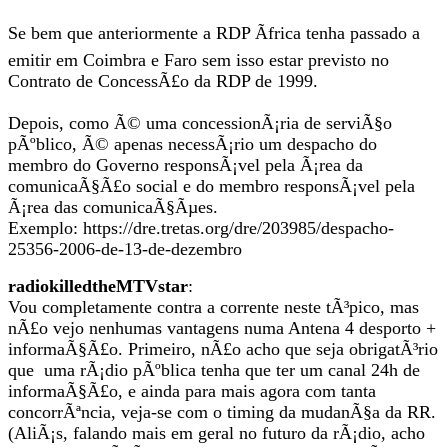
Se bem que anteriormente a RDP Ãfrica tenha passado a
emitir em Coimbra e Faro sem isso estar previsto no
Contrato de ConcessÃ£o da RDP de 1999.
Depois, como Ã© uma concessionÃ¡ria de serviÃ§o
pÃºblico, Ã© apenas necessÃ¡rio um despacho do
membro do Governo responsÃ¡vel pela Ã¡rea da
comunicaÃ§Ã£o social e do membro responsÃ¡vel pela
Ã¡rea das comunicaÃ§Ãµes.
Exemplo: https://dre.tretas.org/dre/203985/despacho-
25356-2006-de-13-de-dezembro
radiokilledtheMTVstar
:
Vou completamente contra a corrente neste tÃ³pico, mas
nÃ£o vejo nenhumas vantagens numa Antena 4 desporto +
informaÃ§Ã£o. Primeiro, nÃ£o acho que seja obrigatÃ³rio
que uma rÃ¡dio pÃºblica tenha que ter um canal 24h de
informaÃ§Ã£o, e ainda para mais agora com tanta
concorrÃªncia, veja-se com o timing da mudanÃ§a da RR.
(AliÃ¡s, falando mais em geral no futuro da rÃ¡dio, acho