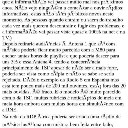
que a informaÃ§Ã£o vai passar muito mal nos prÃ³ximos
anos. NÃ£o vejo ninguÃ©m a comeÃ§ar a ouvir rÃ¡dios
informativas, estas nÃ£o tÃªm pÃºblicos novos neste
momento. As pessoas quando entram ou saem do trabalho
cada vez mais querem descontrair e fugir dos problemas, e
a informaÃ§Ã£o vai passar vista quase a 100% na net e na
TV.)
Depois retiraria audiÃªncias Ã Antena 1 que sÃ³ com
mÃºsica poderia ficar muito parecida com a M80 para
encher tantas horas de playlist e que poderia descer para
uns 3% e essa Antena 4, tendo a concorrÃªncia
principalmente da TSF apesar de nÃ£o ser a mais forte,
poderia ser vista como cÃ³pia e nÃ£o se sabe se seria
rejeitada. DÃ£o o exemplo da Radio 5 em Espanha mas
esta tem pouco mais de 200 mil ouvintes, estÃ¡ fora das 20
mais ouvidas, Ã© fraco. E o modelo Ã© muito parecido
com o da TSF, muitas rubricas e noticiÃ¡rios de meia em
meia hora embora com muitas horas em simultÃ¢neo com
a RNE.
Na rede da RDP Ãfrica poderia ser criada uma rÃ¡dio de
mÃºsica lusÃ³fona com mistura bem feita entre fado,