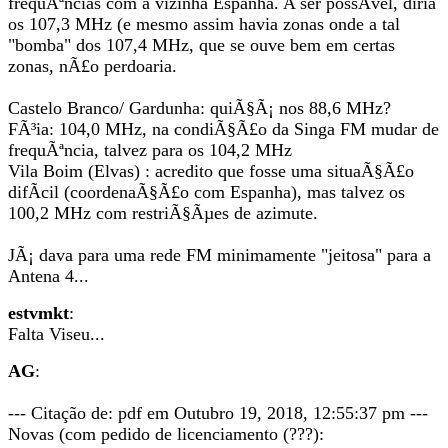
frequÃªncias com a vizinha Espanha. A ser possÃ­vel, diria
os 107,3 MHz (e mesmo assim havia zonas onde a tal
"bomba" dos 107,4 MHz, que se ouve bem em certas
zonas, nÃ£o perdoaria.
Castelo Branco/ Gardunha: quiÃ§Ã¡ nos 88,6 MHz?
FÃ³ia: 104,0 MHz, na condiÃ§Ã£o da Singa FM mudar de
frequÃªncia, talvez para os 104,2 MHz
Vila Boim (Elvas) : acredito que fosse uma situaÃ§Ã£o
difÃ­cil (coordenaÃ§Ã£o com Espanha), mas talvez os
100,2 MHz com restriÃ§Ãµes de azimute.
JÃ¡ dava para uma rede FM minimamente "jeitosa" para a
Antena 4...
estvmkt
:
Falta Viseu...
AG
:
--- Citação de: pdf em Outubro 19, 2018, 12:55:37 pm ---
Novas (com pedido de licenciamento (???):