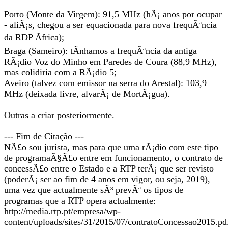
Porto (Monte da Virgem): 91,5 MHz (hÃ¡ anos por ocupar
- aliÃ¡s, chegou a ser equacionada para nova frequÃªncia
da RDP Ãfrica);
Braga (Sameiro): tÃ­nhamos a frequÃªncia da antiga
RÃ¡dio Voz do Minho em Paredes de Coura (88,9 MHz),
mas colidiria com a RÃ¡dio 5;
Aveiro (talvez com emissor na serra do Arestal): 103,9
MHz (deixada livre, alvarÃ¡ de MortÃ¡gua).
Outras a criar posteriormente.
--- Fim de Citação ---
NÃ£o sou jurista, mas para que uma rÃ¡dio com este tipo
de programaÃ§Ã£o entre em funcionamento, o contrato de
concessÃ£o entre o Estado e a RTP terÃ¡ que ser revisto
(poderÃ¡ ser ao fim de 4 anos em vigor, ou seja, 2019),
uma vez que actualmente sÃ³ prevÃª os tipos de
programas que a RTP opera actualmente:
http://media.rtp.pt/empresa/wp-
content/uploads/sites/31/2015/07/contratoConcessao2015.pd