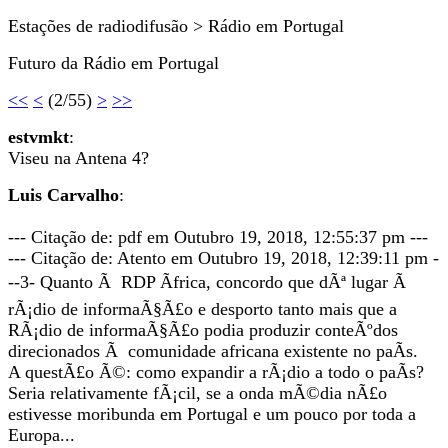
Estações de radiodifusão > Rádio em Portugal
Futuro da Rádio em Portugal
<<
<
(2/55)
>
>>
estvmkt
:
Viseu na Antena 4?
Luis Carvalho
:
--- Citação de: pdf em Outubro 19, 2018, 12:55:37 pm ---
--- Citação de: Atento em Outubro 19, 2018, 12:39:11 pm -
--3- Quanto Ã RDP Ãfrica, concordo que dÃª lugar Ã
rÃ¡dio de informaÃ§Ã£o e desporto tanto mais que a
RÃ¡dio de informaÃ§Ã£o podia produzir conteÃºdos
direcionados Ã comunidade africana existente no paÃ­s.
A questÃ£o Ã©: como expandir a rÃ¡dio a todo o paÃ­s?
Seria relativamente fÃ¡cil, se a onda mÃ©dia nÃ£o
estivesse moribunda em Portugal e um pouco por toda a
Europa...