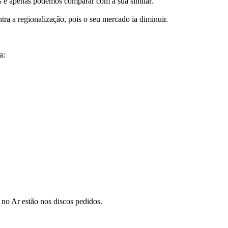
 e apenas podemos comparar com a sua similar.
ra a regionalização, pois o seu mercado ia diminuir.
a:
 no Ar estão nos discos pedidos.