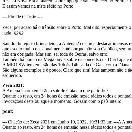
Resta a Nova Era a falarem sobre algo que vai acontecer no Porto e 
E assim vamos na triste rádio no Porto.
--- Fim de Citação ---
Zeca, por acaso há o trânsito sobre o Porto. Mal dito, especialmente
nada! 😄😄
Saindo do registo brincadeira, a Antena 2 costuma destacar imensos e
que escuto muito ocasionalmente até porque não sou Católico, sempre q
não era obrigada. Mas sim, sai toda de Oeiras, salvo erro.
Também há pouco na Mega ouvia sobre os concertso da Dua Lipa e d
A MEO SW tem emissão das 10h às 14h saida de Gaia com a Diana.
São alguns exemplos e é pouco. Claro que sim! Mas também não é tão n
esquecido.
Zeca 2021
:
A Antena 2 com emissão a sair de Gaia em que período ?
Quanto ao resto, em 24 horas de emissão nessa rádios todos e pontual
invocações deste ou aquele momento. Gozam com o país inteiro.
pdnf
:
--- Citação de: Zeca 2021 em Junho 10, 2022, 10:31:33 am ---A Ante
Quanto ao resto, em 24 horas de emissão nessa rádios todos e pontual