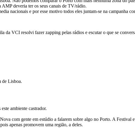
 Lisboa. Não podemos comparar o Porto com mais nenhuma zona do país
a AMP deveria ter os seus canais de TV/rádio.
edia nacionais e por esse motivo todos eles juntam-se na campanha cont
a da VCI resolvi fazer zapping pelas rádios e escutar o que se convers
 de Lisboa.
 este ambiente castrador.
 Nova com gente em estúdio a falarem sobre algo no Porto. A Festival e
o pois apenas promovem uma região, a deles.