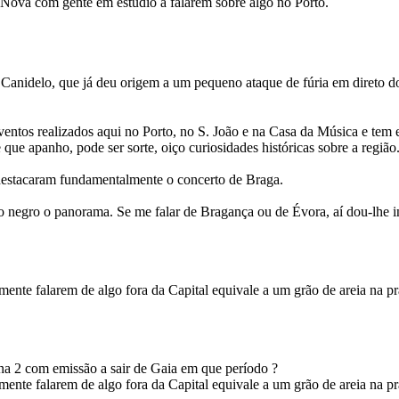
a Nova com gente em estúdio a falarem sobre algo no Porto.
 o Canidelo, que já deu origem a um pequeno ataque de fúria em direto
ventos realizados aqui no Porto, no S. João e na Casa da Música e tem
ue apanho, pode ser sorte, oiço curiosidades históricas sobre a região. 
estacaram fundamentalmente o concerto de Braga.
egro o panorama. Se me falar de Bragança ou de Évora, aí dou-lhe inte
mente falarem de algo fora da Capital equivale a um grão de areia na p
na 2 com emissão a sair de Gaia em que período ?
mente falarem de algo fora da Capital equivale a um grão de areia na p