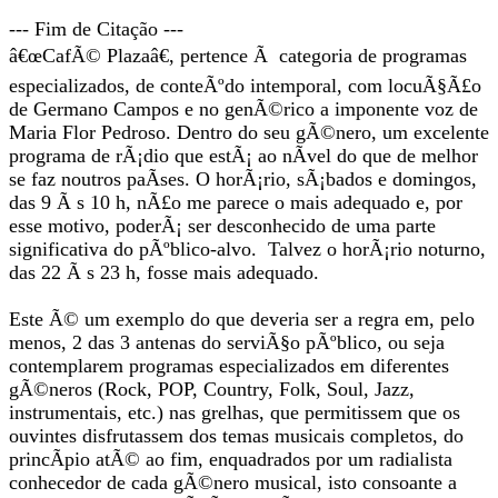
--- Fim de Citação ---
â€œCafÃ© Plazaâ€, pertence Ã categoria de programas
especializados, de conteÃºdo intemporal, com locuÃ§Ã£o
de Germano Campos e no genÃ©rico a imponente voz de
Maria Flor Pedroso. Dentro do seu gÃ©nero, um excelente
programa de rÃ¡dio que estÃ¡ ao nÃ­vel do que de melhor
se faz noutros paÃ­ses. O horÃ¡rio, sÃ¡bados e domingos,
das 9 Ã s 10 h, nÃ£o me parece o mais adequado e, por
esse motivo, poderÃ¡ ser desconhecido de uma parte
significativa do pÃºblico-alvo. Talvez o horÃ¡rio noturno,
das 22 Ã s 23 h, fosse mais adequado.
Este Ã© um exemplo do que deveria ser a regra em, pelo
menos, 2 das 3 antenas do serviÃ§o pÃºblico, ou seja
contemplarem programas especializados em diferentes
gÃ©neros (Rock, POP, Country, Folk, Soul, Jazz,
instrumentais, etc.) nas grelhas, que permitissem que os
ouvintes disfrutassem dos temas musicais completos, do
princÃ­pio atÃ© ao fim, enquadrados por um radialista
conhecedor de cada gÃ©nero musical, isto consoante a