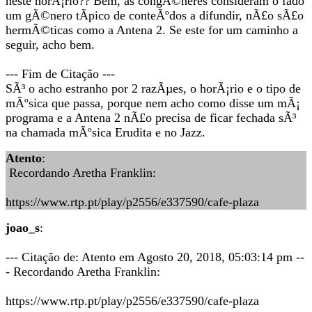
neste horÃ¡rio?? Bem, as congÃ©neres consideram o fado
um gÃ©nero tÃ­pico de conteÃºdos a difundir, nÃ£o sÃ£o
hermÃ©ticas como a Antena 2. Se este for um caminho a
seguir, acho bem.
--- Fim de Citação ---
SÃ³ o acho estranho por 2 razÃµes, o horÃ¡rio e o tipo de
mÃºsica que passa, porque nem acho como disse um mÃ¡
programa e a Antena 2 nÃ£o precisa de ficar fechada sÃ³
na chamada mÃºsica Erudita e no Jazz.
Atento
:
Recordando Aretha Franklin:
https://www.rtp.pt/play/p2556/e337590/cafe-plaza
joao_s
:
--- Citação de: Atento em Agosto 20, 2018, 05:03:14 pm --
- Recordando Aretha Franklin:
https://www.rtp.pt/play/p2556/e337590/cafe-plaza