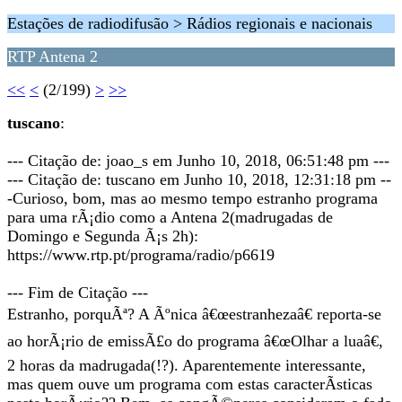
Estações de radiodifusão > Rádios regionais e nacionais
RTP Antena 2
<<
<
(2/199)
>
>>
tuscano
:
--- Citação de: joao_s em Junho 10, 2018, 06:51:48 pm ---
--- Citação de: tuscano em Junho 10, 2018, 12:31:18 pm --
-Curioso, bom, mas ao mesmo tempo estranho programa
para uma rÃ¡dio como a Antena 2(madrugadas de
Domingo e Segunda Ã¡s 2h):
https://www.rtp.pt/programa/radio/p6619
--- Fim de Citação ---
Estranho, porquÃª? A Ãºnica â€œestranhezaâ€ reporta-se
ao horÃ¡rio de emissÃ£o do programa â€œOlhar a luaâ€,
2 horas da madrugada(!?). Aparentemente interessante,
mas quem ouve um programa com estas caracterÃ­sticas