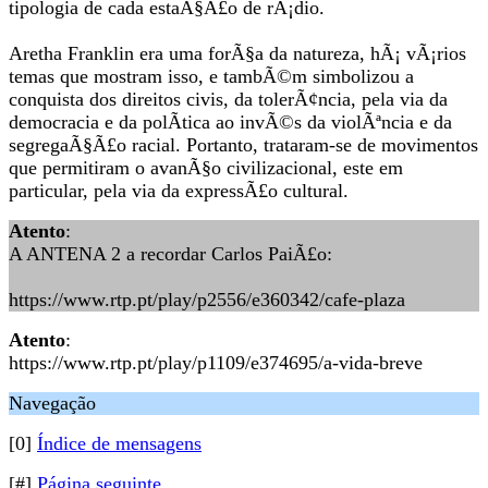
tipologia de cada estaÃ§Ã£o de rÃ¡dio.
Aretha Franklin era uma forÃ§a da natureza, hÃ¡ vÃ¡rios
temas que mostram isso, e tambÃ©m simbolizou a
conquista dos direitos civis, da tolerÃ¢ncia, pela via da
democracia e da polÃ­tica ao invÃ©s da violÃªncia e da
segregaÃ§Ã£o racial. Portanto, trataram-se de movimentos
que permitiram o avanÃ§o civilizacional, este em
particular, pela via da expressÃ£o cultural.
Atento
:
A ANTENA 2 a recordar Carlos PaiÃ£o:
https://www.rtp.pt/play/p2556/e360342/cafe-plaza
Atento
:
https://www.rtp.pt/play/p1109/e374695/a-vida-breve
Navegação
[0]
Índice de mensagens
[#]
Página seguinte