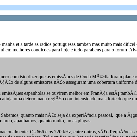
e manha et a tarde as radios portuguesas tamben mas muito mais dific
qui em melhores condicoes para hoje e tudo parabens para o forum Alv
o com isto dizer que as emissÃµes de Onda MÃ©dia foram planeadas 
izaÃ§Ã£o de alguns emissores nÃ£o asseguram uma cobertura uniforme do
as emissÃµes espanholas se ouvirem melhor em FranÃ§a estÃ¡ tambÃ©m 
ra atinja uma determinada regiÃ£o com intensidade mais forte do que um
 Sabemos, quanto mais nÃ£o seja da experiÃªncia pessoal, que a Ã¡gu
 do arco, apanhamos, quanto muito, umas pingas.
nacionalmente. Os 666 e os 720 kHz, entre outras, sÃ£o frequÃªncias q