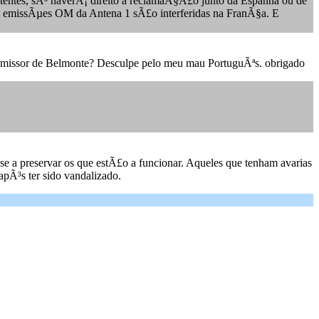
istentes, sÃ³ haverÃ¡ direito a reclamaÃ§Ã£o junto da Espanha ou de
e as emissÃµes OM da Antena 1 sÃ£o interferidas na FranÃ§a. E
smissor de Belmonte? Desculpe pelo meu mau PortuguÃªs. obrigado
se a preservar os que estÃ£o a funcionar. Aqueles que tenham avarias
pÃ³s ter sido vandalizado.