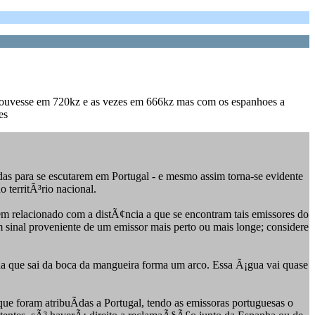
el ouvesse em 720kz e as vezes em 666kz mas com os espanhoes a
es
para se escutarem em Portugal - e mesmo assim torna-se evidente
 territÃ³rio nacional.
relacionado com a distÃ¢ncia a que se encontram tais emissores do
 sinal proveniente de um emissor mais perto ou mais longe; considere
a que sai da boca da mangueira forma um arco. Essa Ã¡gua vai quase
ue foram atribuÃ­das a Portugal, tendo as emissoras portuguesas o