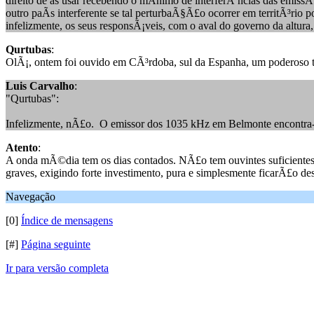
direito de as usar recebendo o mÃ­nimo de interferÃªncias das emissÃ
outro paÃ­s interferente se tal perturbaÃ§Ã£o ocorrer em territÃ³rio
infelizmente, os seus responsÃ¡veis, com o aval do governo da altura,
Qurtubas
:
OlÃ¡, ontem foi ouvido em CÃ³rdoba, sul da Espanha, um poderoso 
Luis Carvalho
:
"Qurtubas":
Infelizmente, nÃ£o. O emissor dos 1035 kHz em Belmonte encontra-se 
Atento
:
A onda mÃ©dia tem os dias contados. NÃ£o tem ouvintes suficientes e
graves, exigindo forte investimento, pura e simplesmente ficarÃ£o 
Navegação
[0]
Índice de mensagens
[#]
Página seguinte
Ir para versão completa