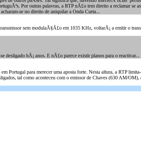
µes de outros paÃ­ses. Tal significa que, havendo interferÃªncias pers
 portuguÃªs. Por outras palavras, a RTP nÃ£o tem direito a reclamar s
 acharam-se no direito de aniquilar a Onda Curta...
transmissor sem modulaÃ§Ã£o em 1035 KHz, voltarÃ¡ a emitir o tran
desligado hÃ¡ anos. E nÃ£o parece existir planos para o reactivar...
m Portugal para merecer uma aposta forte. Nesta altura, a RTP limita-
desligados, tal como aconteceu com o emissor de Chaves (630 AM/OM), a