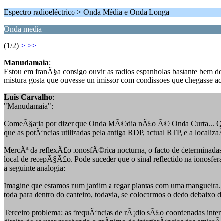
Espectro radioeléctrico > Onda Média e Onda Longa
Onda media
(1/2)
>
>>
Manudamaia
:
Estou em franÃ§a consigo ouvir as radios espanholas bastante bem d
mistura gosta que ouvesse un imissor com condissoes que chegasse a
Luis Carvalho
:
"Manudamaia":
ComeÃ§aria por dizer que Onda MÃ©dia nÃ£o Ã© Onda Curta... Quer
que as potÃªncias utilizadas pela antiga RDP, actual RTP, e a local
MercÃª da reflexÃ£o ionosfÃ©rica nocturna, o facto de determinad
local de recepÃ§Ã£o. Pode suceder que o sinal reflectido na ionosfe
a seguinte analogia:
Imagine que estamos num jardim a regar plantas com uma mangueira.
toda para dentro do canteiro, todavia, se colocarmos o dedo debaixo
Terceiro problema: as frequÃªncias de rÃ¡dio sÃ£o coordenadas inter