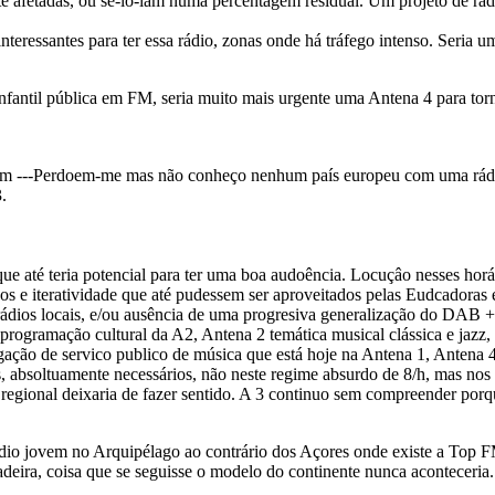
te afetadas, ou se-lo-iam numa percentagem residual. Um projeto de rádi
nteressantes para ter essa rádio, zonas onde há tráfego intenso. Seria u
til pública em FM, seria muito mais urgente uma Antena 4 para torna
 pm ---Perdoem-me mas não conheço nenhum país europeu com uma rádio
.
ue até teria potencial para ter uma boa audoência. Locuçâo nesses horá
os e iteratividade que até pudessem ser aproveitados pelas Eudcadoras e 
 rádios locais, e/ou ausência de uma progresiva generalização do DAB
rogramação cultural da A2, Antena 2 temática musical clássica e jazz, p
ação de servico publico de música que está hoje na Antena 1, Antena 4
 absoltuamente necessários, não neste regime absurdo de 8/h, mas nos bo
 regional deixaria de fazer sentido. A 3 continuo sem compreender porq
ádio jovem no Arquipélago ao contrário dos Açores onde existe a Top 
deira, coisa que se seguisse o modelo do continente nunca aconteceria.