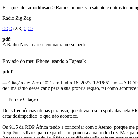
Estações de radiodifusão > Rádios online, via satélite e outras tecnolo
Rádio Zig Zag
<<
<
(2/3)
>
>>
pdf
:
A Rádio Nova não se enquadra nesse perfil.
Enviado do meu iPhone usando o Tapatalk
pdnf
:
--- Citação de: Zeca 2021 em Junho 16, 2023, 12:18:51 am ---A RDP A
de uma rádio desse cariz para a sua propria região, tal como acontece
--- Fim de Citação ---
Duas frequências ótimas para isso, que deviam ser espoliadas pela 
estar desimpedido, o que não acontece.
Os 91.5 da RDP África tendo a concordar com o Atento, porque me par
frequências livres para expandir um pouco a atual rede da 3. Mas para 