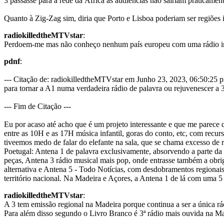
3 passasse para a rede da África as audiências não sairiam praticamen
Quanto à Zig-Zag sim, diria que Porto e Lisboa poderiam ser regiões i
radiokilledtheMTVstar
:
Perdoem-me mas não conheço nenhum país europeu com uma rádio infan
pdnf
:
--- Citação de: radiokilledtheMTVstar em Junho 23, 2023, 06:50:25
para tornar a A1 numa verdadeira rádio de palavra ou rejuvenescer a 3
--- Fim de Citação ---
Eu por acaso até acho que é um projeto interessante e que me parece q
entre as 10H e as 17H música infantil, goras do conto, etc, com recurs
tiveemos medo de falar do elefante na sala, que se chama excesso de
Poetugal: Antena 1 de palavra exclusivamente, absorvendo a parte da p
peças, Antena 3 rádio musical mais pop, onde entrasse também a obrig
alternativa e Antena 5 - Todo Notícias, com desdobramentos regionais,
território nacional. Na Madeira e Açores, a Antena 1 de lá com uma 5
radiokilledtheMTVstar
:
A 3 tem emissão regional na Madeira porque continua a ser a única r
Para além disso segundo o Livro Branco é 3ª rádio mais ouvida na Ma