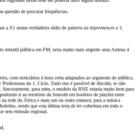
os regionais nessa rede até poderia fazer algum sentido.
ma questão de procurar frequências.
r a A1 numa verdadeira rádio de palavra ou rejuvenescer a 3.
 infantil pública em FM, seria muito mais urgente uma Antena 4
rios, com noticiários à hora certa adaptados ao segmento de público,
Professoras do 1. Ciclo. Tudo isto é passível de discutir, se não
 +. Sinceramente, para mim, o modelo da RNE estaria muito bem para
odendo ir ao território da Smooth em horários de playlist entre
 na rede da África e mais um ou outro emissor, para a música
letins, sendo que esta última teria de ter cobertura em todo o
ue tem emissão regional.
FM.