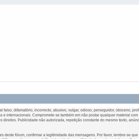
falso, difamatório, incorrecto, abusivo, vulgar, odioso, perseguidor, obsceno, pr
esas e internacionais. Compromete-se também em não postar qualquer material com d
direitos. Publicidade não autorizada, repetição constante do mesmo texto, anún
es deste fórum, confirmar a legitimidade das mensagens. Por favor, lembre-se q