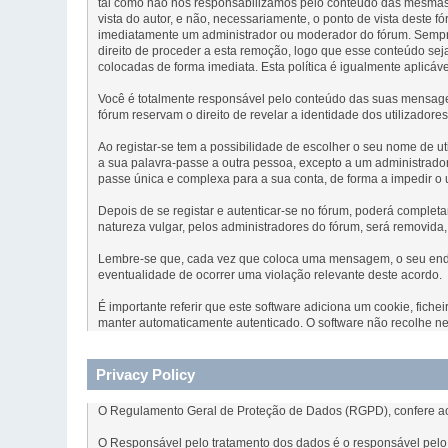
tal como não nos responsabilizamos pelo conteúdo das mesmas.
vista do autor, e não, necessariamente, o ponto de vista dest
imediatamente um administrador ou moderador do fórum. Sempre
direito de proceder a esta remoção, logo que esse conteúdo s
colocadas de forma imediata. Esta política é igualmente aplicáv
Você é totalmente responsável pelo conteúdo das suas mensagen
fórum reservam o direito de revelar a identidade dos utilizador
Ao registar-se tem a possibilidade de escolher o seu nome de ut
a sua palavra-passe a outra pessoa, excepto a um administrado
passe única e complexa para a sua conta, de forma a impedir o
Depois de se registar e autenticar-se no fórum, poderá comple
natureza vulgar, pelos administradores do fórum, será removida
Lembre-se que, cada vez que coloca uma mensagem, o seu endere
eventualidade de ocorrer uma violação relevante deste acordo.
É importante referir que este software adiciona um cookie, fich
manter automaticamente autenticado. O software não recolhe ne
Privacy Policy
O Regulamento Geral de Proteção de Dados (RGPD), confere aos
O Responsável pelo tratamento dos dados é o responsável pelo 