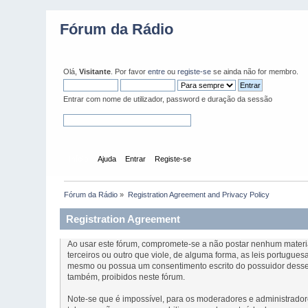
Fórum da Rádio
Olá,
Visitante
. Por favor
entre
ou
registe-se
se ainda não for membro.
Entrar com nome de utilizador, password e duração da sessão
Início
Ajuda
Entrar
Registe-se
Fórum da Rádio
»
Registration Agreement and Privacy Policy
Registration Agreement
Ao usar este fórum, compromete-se a não postar nenhum material 
terceiros ou outro que viole, de alguma forma, as leis portugu
mesmo ou possua um consentimento escrito do possuidor desses 
também, proibidos neste fórum.
Note-se que é impossível, para os moderadores e administrador