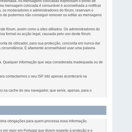
 apresentada. As mensagens colocadas expressam o ponto de
 uma mensagem colocada é censurável é aconselhada a notificar
, os moderadores e administradores do fórum, reservam o
cto de podermos não conseguir remover ou editar as mensagens
e fórum, assim como a sites afiliados. Os administradores do
eixa formal ou acção legal, causada pelo uso deste fórum.
conta de utilizador, para sua protecção, concorda em nunca dar
 circunstância. É altamente aconselhável usar uma palavra-
ada. Qualquer informação que seja considerada inadequada ou de
ra contactarmos o seu ISP. Isto apenas acontecerá na
sse) na cache do seu navegador, que serve, apenas, para o
rmina obrigações para quem processa essa informação.
s em vigor em Portugal que dizem respeito à proteção e o