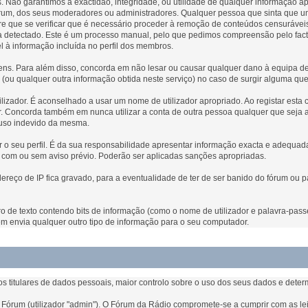
 Não garantimos a exactidão, integridade, ou utilidade de qualquer informação
e fórum, dos seus moderadores ou administradores. Qualquer pessoa que sinta que
 que se verificar que é necessário proceder à remoção de conteúdos censuráveis
eja detectado. Este é um processo manual, pelo que pedimos compreensão pelo fa
el à informação incluída no perfil dos membros.
s. Para além disso, concorda em não lesar ou causar qualquer dano à equipa dest
es (ou qualquer outra informação obtida neste serviço) no caso de surgir alguma qu
ilizador. É aconselhado a usar um nome de utilizador apropriado. Ao registar esta 
r. Concorda também em nunca utilizar a conta de outra pessoa qualquer que seja a
 uso indevido da mesma.
tar o seu perfil. É da sua responsabilidade apresentar informação exacta e adequ
, com ou sem aviso prévio. Poderão ser aplicadas sanções apropriadas.
ço de IP fica gravado, para a eventualidade de ter de ser banido do fórum ou pa
eiro de texto contendo bits de informação (como o nome de utilizador e palavra-pa
m envia qualquer outro tipo de informação para o seu computador.
 titulares de dados pessoais, maior controlo sobre o uso dos seus dados e dete
Fórum (utilizador "admin"). O Fórum da Rádio compromete-se a cumprir com as lei