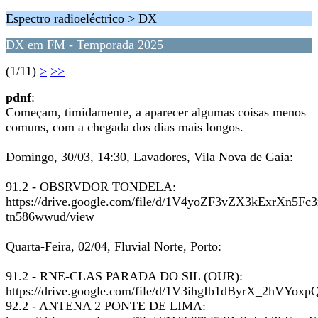
Espectro radioeléctrico > DX
DX em FM - Temporada 2025
(1/11)
>
>>
pdnf
:
Começam, timidamente, a aparecer algumas coisas menos
comuns, com a chegada dos dias mais longos.
Domingo, 30/03, 14:30, Lavadores, Vila Nova de Gaia:
91.2 - OBSRVDOR TONDELA:
https://drive.google.com/file/d/1V4yoZF3vZX3kExrXn5Fc3
tn586wwud/view
Quarta-Feira, 02/04, Fluvial Norte, Porto:
91.2 - RNE-CLAS PARADA DO SIL (OUR):
https://drive.google.com/file/d/1V3ihgIb1dByrX_2hVY
92.2 - ANTENA 2 PONTE DE LIMA: