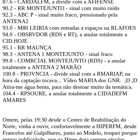
87.6 - CARDALFM, a dividir com a AFIFENSE
90.2 - RR MONTEJUNTO - sinal com muito ruído
92.3 - ABC P - sinal muito fraco, pressionado pela
ANTENA2
93.0 - M80 LEIRIA com entradas a espaços na RLAFOES
94.0 - OBSRVDOR (RDS e RT), a anular totalmente a
CID.HOJE
95.1 - RR MAUNÇA
98.3 - ANTENA 1 MONTEJUNTO - sinal fraco
99.8 - COMRCIAL MONTEJUNTO (RDS) - a anular
totalmente a ANTENA 2 MARÃO
100.8 - PROVNCIA - divide sinal com a RMARIAP, na
hora da captação tocava... Vídeo MARIA dos GNR. ;D ;D
Atira-me água benta, para não destoar muito da temática.
104.4 - RPSOURE, a anular totalmente a CIDADEFM
AMARES
Ontem, pelas 19:30 desde o Centro de Reabilitação do
Norte, vinha a ouvir, confortavelmente a HIPERFM, desde
Francelos até Gulpilhares, junto ao Modelo, troquei porque
entrou publicidade, que na Hiper dura sempre séculos,