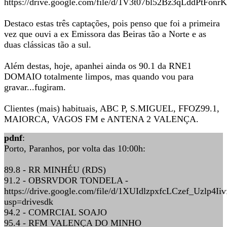
https://drive.google.com/file/d/1V3t07bl52Bz3qLddPtFo
Destaco estas três captações, pois penso que foi a primeira
vez que ouvi a ex Emissora das Beiras tão a Norte e as
duas clássicas tão a sul.
Além destas, hoje, apanhei ainda os 90.1 da RNE1
DOMAIO totalmente limpos, mas quando vou para
gravar...fugiram.
Clientes (mais) habituais, ABC P, S.MIGUEL, FFOZ99.1,
MAIORCA, VAGOS FM e ANTENA 2 VALENÇA.
pdnf
:
Porto, Paranhos, por volta das 10:00h:
89.8 - RR MINHÉU (RDS)
91.2 - OBSRVDOR TONDELA -
https://drive.google.com/file/d/1XUIdlzpxfcLCzef_Uzlp4I
usp=drivesdk
94.2 - COMRCIAL SOAJO
95.4 - RFM VALENÇA DO MINHO