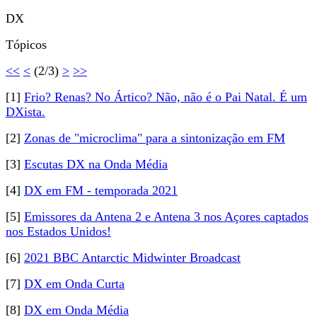
DX
Tópicos
<<
<
(2/3)
>
>>
[1]
Frio? Renas? No Ártico? Não, não é o Pai Natal. É um
DXista.
[2]
Zonas de "microclima" para a sintonização em FM
[3]
Escutas DX na Onda Média
[4]
DX em FM - temporada 2021
[5]
Emissores da Antena 2 e Antena 3 nos Açores captados
nos Estados Unidos!
[6]
2021 BBC Antarctic Midwinter Broadcast
[7]
DX em Onda Curta
[8]
DX em Onda Média