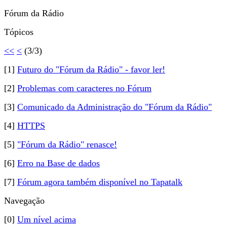
Fórum da Rádio
Tópicos
<<
<
(3/3)
[1]
Futuro do "Fórum da Rádio" - favor ler!
[2]
Problemas com caracteres no Fórum
[3]
Comunicado da Administração do "Fórum da Rádio"
[4]
HTTPS
[5]
"Fórum da Rádio" renasce!
[6]
Erro na Base de dados
[7]
Fórum agora também disponí­vel no Tapatalk
Navegação
[0]
Um nível acima