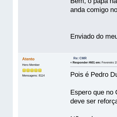
Bem, o papa nã
anda comigo n
Enviado do meu
Re: CMR
Atento
«
Responder #601 em:
Fevereiro 19
Hero Member
Pois é Pedro Du
Mensagens: 8114
Espero que no
deve ser reforç