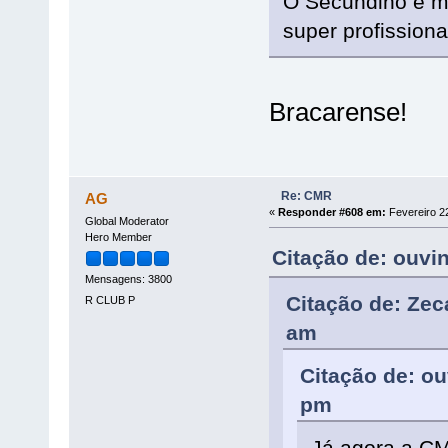
O Secundino é m
super profissiona
Bracarense!
Re: CMR
AG
«
Responder #608 em:
Fevereiro 22
Global Moderator
Hero Member
Citação de: ouvi
Mensagens: 3800
Citação de: Zec
R CLUB P
am
Citação de: ou
pm
Já agora a C