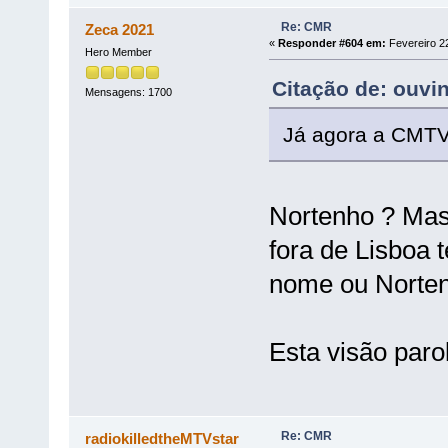
Re: CMR
Zeca 2021
«
Responder #604 em:
Fevereiro 22
Hero Member
Citação de: ouvi
Mensagens: 1700
Já agora a CMTV
Nortenho ? Mas
fora de Lisboa 
nome ou Norten
Esta visão paro
Re: CMR
radiokilledtheMTVstar