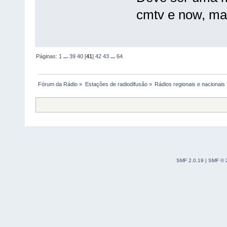
cmtv e now, mas
Páginas:
1
...
39
40
[
41
]
42
43
...
64
Fórum da Rádio
»
Estações de radiodifusão
»
Rádios regionais e nacionais
SMF 2.0.19
|
SMF © 