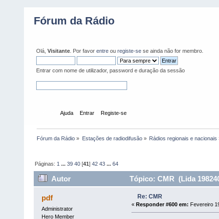
Fórum da Rádio
Olá,
Visitante
. Por favor
entre
ou
registe-se
se ainda não for membro.
Entrar com nome de utilizador, password e duração da sessão
Início
Ajuda
Entrar
Registe-se
Fórum da Rádio
»
Estações de radiodifusão
»
Rádios regionais e nacionais
Páginas:
1
...
39
40
[
41
]
42
43
...
64
Autor
Tópico: CMR (Lida 198240
Re: CMR
pdf
«
Responder #600 em:
Fevereiro 19
Administrator
Hero Member