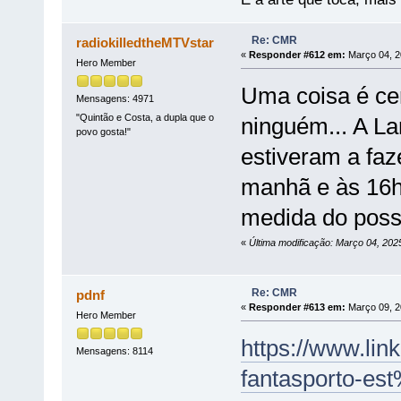
Re: CMR
radiokilledtheMTVstar
«
Responder #612 em:
Março 04, 2
Hero Member
Uma coisa é cer
Mensagens: 4971
"Quintão e Costa, a dupla que o
ninguém... A L
povo gosta!"
estiveram a faz
manhã e às 16h
medida do possí
«
Última modificação: Março 04, 202
Re: CMR
pdnf
«
Responder #613 em:
Março 09, 2
Hero Member
https://www.lin
Mensagens: 8114
fantasporto-e