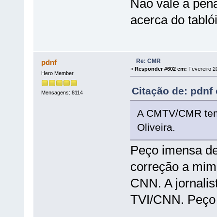
Não vale a pena
acerca do tabló
Re: CMR
pdnf
«
Responder #602 em:
Fevereiro 20
Hero Member
Citação de: pdnf
Mensagens: 8114
A CMTV/CMR tem 
Oliveira.
Peço imensa des
correção a mim
CNN. A jornalis
TVI/CNN. Peço 