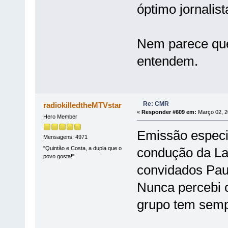
óptimo jornalist
Nem parece que
entendem.
Re: CMR
radiokilledtheMTVstar
«
Responder #609 em:
Março 02, 2
Hero Member
Emissão especi
Mensagens: 4971
"Quintão e Costa, a dupla que o
condução da La
povo gosta!"
convidados Pau
Nunca percebi 
grupo tem semp