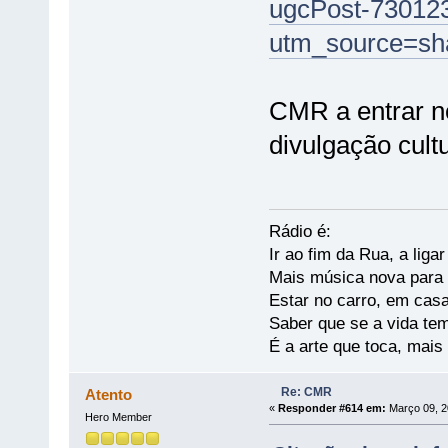
ugcPost-73012
utm_source=s
CMR a entrar n
divulgação cult
Rádio é:
Ir ao fim da Rua, a liga
Mais música nova para s
Estar no carro, em casa
Saber que se a vida te
É a arte que toca, mais
Re: CMR
Atento
«
Responder #614 em:
Março 09, 2
Hero Member