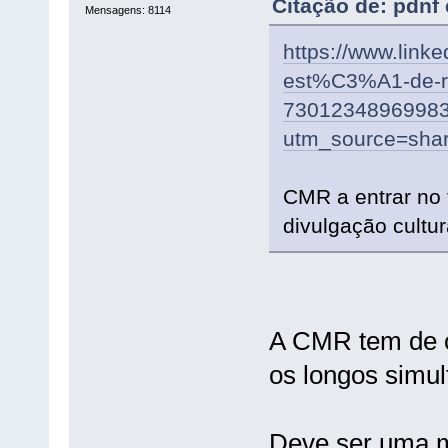
Citação de: pdnf
Mensagens: 8114
https://www.link
est%C3%A1-de-r
7301234896998
utm_source=sh
CMR a entrar no 
divulgação cultur
A CMR tem de o
os longos simu
Deve ser uma m