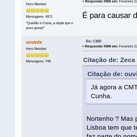
«
Responder #605 em:
Fevereiro 22
Hero Member
É para causar 
Mensagens: 4971
"Quintão e Costa, a dupla que o
povo gosta!"
Re: CMR
ouvinte
«
Responder #606 em:
Fevereiro 22
Hero Member
Citação de: Zeca
Mensagens: 748
Citação de: ouv
Já agora a CMT
Cunha.
Nortenho ? Mas p
Lisboa tem que t
faz parte do nom