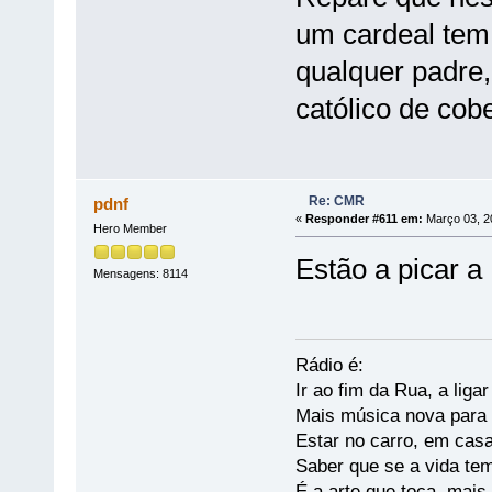
um cardeal tem
qualquer padre,
católico de cobe
Re: CMR
pdnf
«
Responder #611 em:
Março 03, 2
Hero Member
Estão a picar a
Mensagens: 8114
Rádio é:
Ir ao fim da Rua, a liga
Mais música nova para s
Estar no carro, em casa
Saber que se a vida te
É a arte que toca, mais