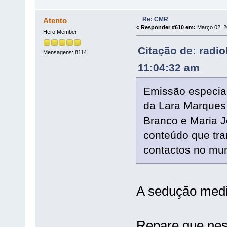
Re: CMR
Atento
«
Responder #610 em:
Março 02, 2
Hero Member
Citação de: radi
Mensagens: 8114
11:04:32 am
Emissão especial
da Lara Marques 
Branco e Maria J
conteúdo que tr
contactos no mu
A sedução mediá
Repare que nes