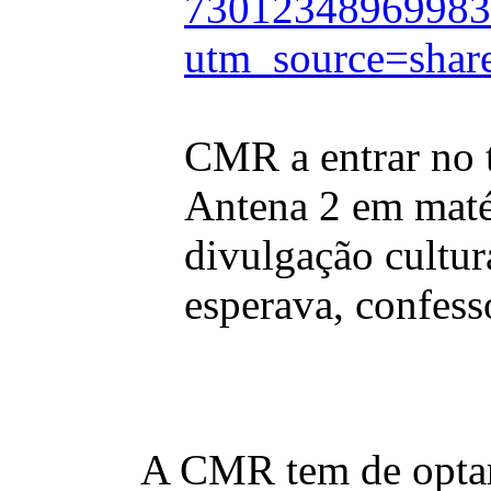
73012348969983
utm_source=sh
CMR a entrar no 
Antena 2 em maté
divulgação cultura
esperava, confess
A CMR tem de optar