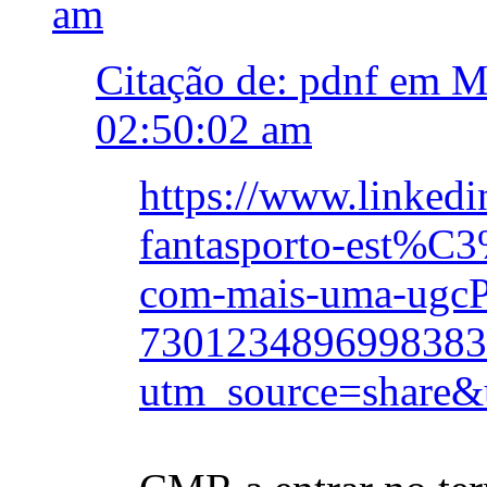
am
Citação de: pdnf em M
02:50:02 am
https://www.linkedi
fantasporto-est%C3
com-mais-uma-ugcP
7301234896998383
utm_source=shar