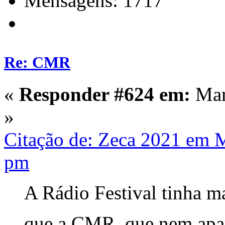
Mensagens: 1717
Re: CMR
«
Responder #624 em:
Mar
»
Citação de: Zeca 2021 em 
pm
A Rádio Festival tinha m
que a CMR, que nem apa