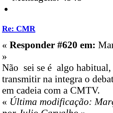
Re: CMR
«
Responder #620 em:
Mar
»
Não sei se é algo habitual
transmitir na integra o deb
em cadeia com a CMTV.
«
Última modificação: Mar
por Julio Carvalho
»