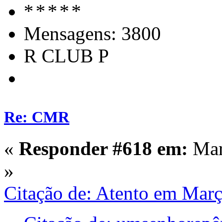
Mensagens: 3800
R CLUB P
Re: CMR
«
Responder #618 em:
Mar
»
Citação de: Atento em Mar