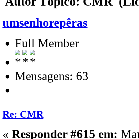
Autor
Tópico: CMR (Lida
umsenhorepêras
Full Member
Mensagens: 63
Re: CMR
«
Responder #615 em:
Mar