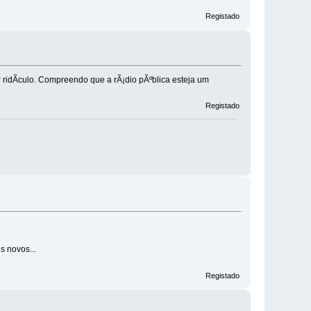
Registado
r ridÃ­culo. Compreendo que a rÃ¡dio pÃºblica esteja um
Registado
s novos...
Registado