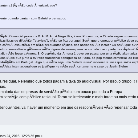
a antena1 jÃ¡ nÃ£o cede Ã vulgaridade?
nte quando cantam com Gabriel o pensador.
 RÃ¡dio Comercial passa os D. A. M. A. . A Mega Hits, idem. Porventura, a Cidade segue o me
vas listas de difusÃ£o ("playlists"), nÃ£o se fica por aqui. SerÃ¡ que o operador pÃºblico deve
atÃ© Ã exaustÃ£o em nÃ£o sei quantas rÃ¡dios, das nacionais, Ã s locais? Ou serÃ¡ que a Antena
bretudo em estilos e gÃ©neros nÃ£o dignos de serem promovidos pela maior parte das rÃ¡dios? JÃ
io nÃ£o fosse a Antena 3. O espÃ­rito da Antena 1 deve ser passar por uma rÃ¡dio alternativa ao
: uma rÃ¡dio que junte a mÃºsica tradicional portuguesa ao Fado, ao pop menos comercial, ao R
oduÃ§Ã£o em Portugal. Algo que nÃ£o seja uma "salada russa" incoerente, mas que saiba explo
sica internacional que se justifique - e nÃ£o serÃ¡ certamente o caso de Justin Bieber.
a residual. Relembro que todos pagam a taxa do audiovisual. Por isso, o grupo RT
ias.
 maioria das empresas de serviÃ§o pÃºblico um pouco por toda a Europa.
um serviÃ§o com pÃºblico residual. Torna-se irrelevante e mais tarde ou mais ce
der ouvintes, vai haver um momento em que os responsÃ¡veis vÃ£o repensar toda a 
sto 24, 2016, 12:28:36 pm »