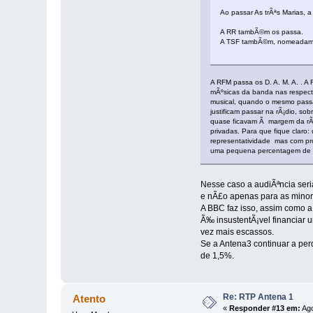
Ao passar As trÃªs Marias, 
A RR tambÃ©m os passa.
A TSF tambÃ©m, nomeadame
A RFM passa os D. A. M. A. . A
mÃºsicas da banda nas respecti
musical, quando o mesmo passa 
justificam passar na rÃ¡dio, so
quase ficavam Ã margem da rÃ¡d
privadas. Para que fique claro
representatividade mas com pr
uma pequena percentagem de mÃº
Nesse caso a audiÃªncia seri
e nÃ£o apenas para as minor
A BBC faz isso, assim como a
Ã‰ insustentÃ¡vel financiar 
vez mais escassos.
Se a Antena3 continuar a per
de 1,5%.
Re: RTP Antena 1
Atento
«
Responder #13 em:
Ago