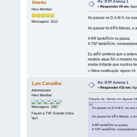
Re: RTP Antena 1
Atento
«
Responder #9 em:
Agos
Hero Member
Ao passar os D.A.M.A, na sua
Mensagens: 8113
Ao passar As trÃªs Marias, a
A RR tambÃ©m os passa.
A TSF tambÃ©m, nomeadamen
Eu atÃ© preferia que a anten
modelo atual Ã© o modelo ma
snobe irritante que noutros 
«
Última modificação: Agosto 24,
Re: RTP Antena 1
Luis Carvalho
«
Responder #10 em:
Ago
Administrator
Hero Member
Citação de: Atento em Agosto 24
Mensagens: 1587
Ao passar os D.A.M.A, na sua 
Façam a TSF Grande Outra
Ao passar As trÃªs Marias, a a
Vez!
A RR tambÃ©m os passa.
A TSF tambÃ©m, nomeadamente