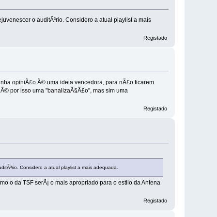
uvenescer o auditÃ³rio. Considero a atual playlist a mais
Registado
a minha opiniÃ£o Ã© uma ideia vencedora, para nÃ£o ficarem
o Ã© por isso uma "banalizaÃ§Ã£o", mas sim uma
Registado
itÃ³rio. Considero a atual playlist a mais adequada.
omo o da TSF serÃ¡ o mais apropriado para o estilo da Antena
Registado