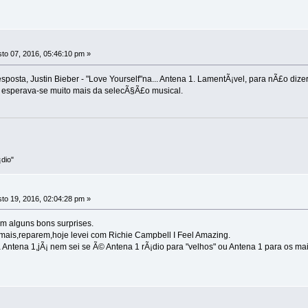
to 07, 2016, 05:46:10 pm »
sposta, Justin Bieber - "Love Yourself"na... Antena 1. LamentÃ¡vel, para nÃ£o dize
esperava-se muito mais da selecÃ§Ã£o musical.
dio"
to 19, 2016, 02:04:28 pm »
m alguns bons surprises.
mais,reparem,hoje levei com Richie Campbell I Feel Amazing.
Antena 1,jÃ¡ nem sei se Ã© Antena 1 rÃ¡dio para "velhos" ou Antena 1 para os mai