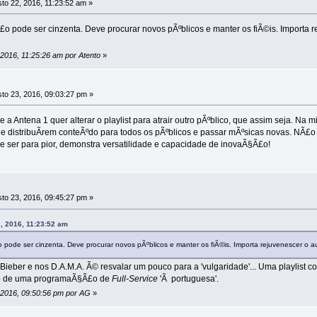
to 22, 2016, 11:23:52 am »
o pode ser cinzenta. Deve procurar novos pÃºblicos e manter os fiÃ©is. Importa rej
 2016, 11:25:26 am por Atento
»
to 23, 2016, 09:03:27 pm »
a Antena 1 quer alterar o playlist para atrair outro pÃºblico, que assim seja. N
e distribuÃ­rem conteÃºdo para todos os pÃºblicos e passar mÃºsicas novas. NÃ£
 ser para pior, demonstra versatilidade e capacidade de inovaÃ§Ã£o!
to 23, 2016, 09:45:27 pm »
, 2016, 11:23:52 am
pode ser cinzenta. Deve procurar novos pÃºblicos e manter os fiÃ©is. Importa rejuvenescer o aud
Bieber e nos D.A.M.A. Ã© resvalar um pouco para a 'vulgaridade'... Uma playlist c
ro de uma programaÃ§Ã£o de
Full-Service
'Ã portuguesa'.
, 2016, 09:50:56 pm por AG
»