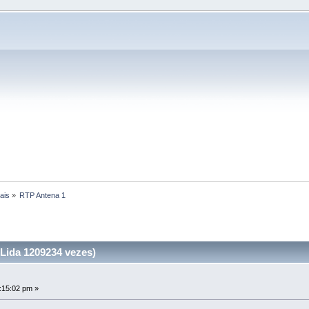
ais
»
RTP Antena 1
Lida 1209234 vezes)
:15:02 pm »