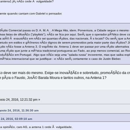
a antena1 jÃ¡ nÃ£o cede Ã vulgaridade?
nte quando cantam com Gabriel o pensador.
 RÃ¡dio Comercial passa os D. A. M. A. . A Mega Hits, idem. Porventura, a Cidade segue o me
vas listas de difusÃ£o ("playlists"), nÃ£o se fica por aqui. SerÃ¡ que o operador pÃºblico deve
atÃ© Ã exaustÃ£o em nÃ£o sei quantas rÃ¡dios, das nacionais, Ã s locais? Ou serÃ¡ que a Antena
bretudo em estilos e gÃ©neros nÃ£o dignos de serem promovidos pela maior parte das rÃ¡dios? JÃ
io nÃ£o fosse a Antena 3. O espÃ­rito da Antena 1 deve ser passar por uma rÃ¡dio alternativa ao
: uma rÃ¡dio que junte a mÃºsica tradicional portuguesa ao Fado, ao pop menos comercial, ao R
oduÃ§Ã£o em Portugal. Algo que nÃ£o seja uma "salada russa" incoerente, mas que saiba explo
sica internacional que se justifique - e nÃ£o serÃ¡ certamente o caso de Justin Bieber.
£o deve ser mais do mesmo. Exige-se inovaÃ§Ã£o e sobretudo, promoÃ§Ã£o da cri
 pÃ¡ra o Fausto, JosÃ© Barata Moura e tantos outros, na Antena 1?
sto 24, 2016, 12:21:32 pm »
gosto 24, 2016, 11:36:30 am
 24, 2016, 02:09:10 am
a opiniÃ£o, caro AG, a antena 1 cede Ã vulgaridade.