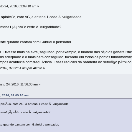
to 24, 2016, 02:09:10 am »
 opiniÃ£o, caro AG, a antena 1 cede Ã vulgaridade.
 antena1 jÃ¡ nÃ£o cede Ã vulgaridade?
te quando cantam com Gabriel o pensador.
a 1 tivesse mais palavra, seguindo, por exemplo, o modelo das rÃ¡dios generalist
is adequado e o mais bem conseguido, tocando em todos os pontos fundamentais 
tempos acontecia com frequÃªncia. Esses radicais da bandeira do serviÃ§o pÃºblico
 2016, 02:22:51 am por Atento
»
sto 24, 2016, 11:36:30 am »
, 2016, 02:09:10 am
opiniÃ£o, caro AG, a antena 1 cede Ã vulgaridade.
ntena1 jÃ¡ nÃ£o cede Ã vulgaridade?
 quando cantam com Gabriel o pensador.