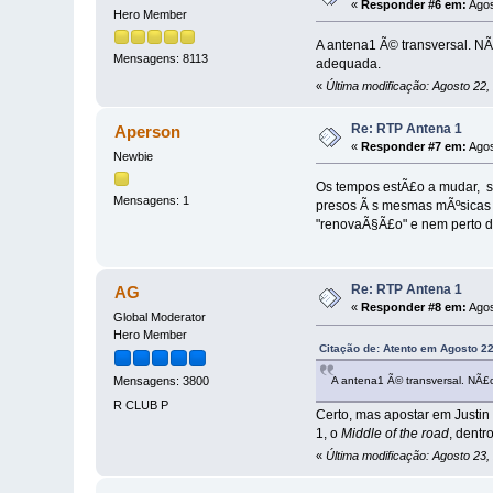
«
Responder #6 em:
Agos
Hero Member
A antena1 Ã© transversal. NÃ£
Mensagens: 8113
adequada.
«
Última modificação: Agosto 22,
Re: RTP Antena 1
Aperson
«
Responder #7 em:
Agos
Newbie
Os tempos estÃ£o a mudar, se 
Mensagens: 1
presos Ã s mesmas mÃºsicas 
"renovaÃ§Ã£o" e nem perto de
Re: RTP Antena 1
AG
«
Responder #8 em:
Agos
Global Moderator
Hero Member
Citação de: Atento em Agosto 22
A antena1 Ã© transversal. NÃ£o 
Mensagens: 3800
R CLUB P
Certo, mas apostar em Justin 
1, o
Middle of the road
, dent
«
Última modificação: Agosto 23