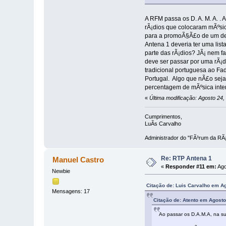
A RFM passa os D. A. M. A. .
rÃ¡dios que colocaram mÃºsica
para a promoÃ§Ã£o de um det
Antena 1 deveria ter uma list
parte das rÃ¡dios? JÃ¡ nem f
deve ser passar por uma rÃ¡di
tradicional portuguesa ao F
Portugal. Algo que nÃ£o seja
percentagem de mÃºsica intern
«
Última modificação: Agosto 24,
Cumprimentos,
LuÃ­s Carvalho
Administrador do "FÃ³rum da RÃ¡
Re: RTP Antena 1
Manuel Castro
«
Responder #11 em:
Ago
Newbie
Citação de: Luis Carvalho em A
Mensagens: 17
Citação de: Atento em Agosto
Ao passar os D.A.M.A, na su