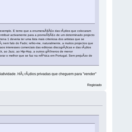
smo exemplo. E temo que a enumeraÃ§Ã£o das rÃ¡dios que colocaram
 contribuir activamente para a promoÃ§Ã£o de um determinado projecto
 1 deveria ter uma lista mais criteriosa dos artistas que se
¡ nem falo do Fado; refiro-me, naturalmente, a muitos projectos que
s interesses comerciais das editoras discogrÃ¡ficas e das rÃ¡dios
ock, ao Jazz, ao Hip-Hop, a outros gÃ©neros de menor
rar o melhor que se faz na mÃºsica em Portugal. Sem prejuÃ­zo de
atividade. HÃ¡ rÃ¡dios privadas que cheguem para "vender"
Registado