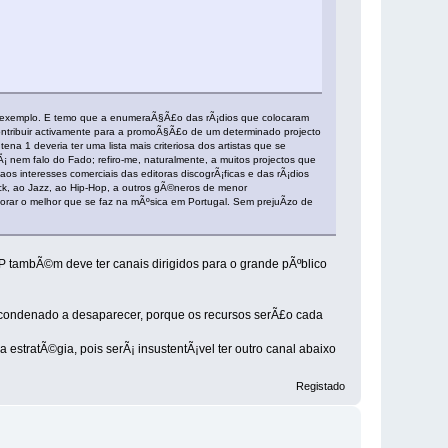
smo exemplo. E temo que a enumeraÃ§Ã£o das rÃ¡dios que colocaram
 contribuir activamente para a promoÃ§Ã£o de um determinado projecto
 1 deveria ter uma lista mais criteriosa dos artistas que se
¡ nem falo do Fado; refiro-me, naturalmente, a muitos projectos que
s interesses comerciais das editoras discogrÃ¡ficas e das rÃ¡dios
ock, ao Jazz, ao Hip-Hop, a outros gÃ©neros de menor
rar o melhor que se faz na mÃºsica em Portugal. Sem prejuÃ­zo de
P tambÃ©m deve ter canais dirigidos para o grande pÃºblico
do condenado a desaparecer, porque os recursos serÃ£o cada
estratÃ©gia, pois serÃ¡ insustentÃ¡vel ter outro canal abaixo
Registado