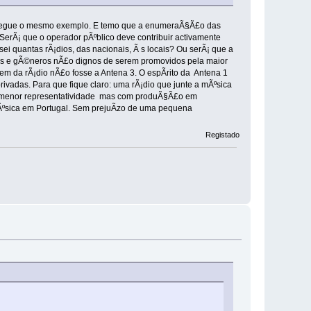
ade segue o mesmo exemplo. E temo que a enumeraÃ§Ã£o das
. SerÃ¡ que o operador pÃºblico deve contribuir activamente
quantas rÃ¡dios, das nacionais, Ã s locais? Ou serÃ¡ que a
stilos e gÃ©neros nÃ£o dignos de serem promovidos pela maior
em da rÃ¡dio nÃ£o fosse a Antena 3. O espÃ­rito da Antena 1
privadas. Para que fique claro: uma rÃ¡dio que junte a mÃºsica
de menor representatividade mas com produÃ§Ã£o em
mÃºsica em Portugal. Sem prejuÃ­zo de uma pequena
Registado