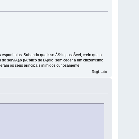
as espanholas. Sabendo que isso Ã© impossÃ­vel, creio que o
do serviÃ§o pÃºblico de rÃ¡dio, sem ceder a um cinzentismo
 eram os seus principais inimigos curiosamente.
Registado