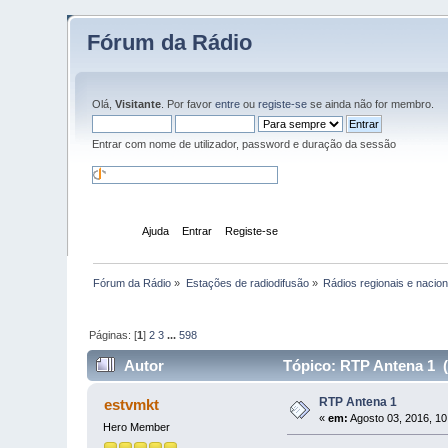
Fórum da Rádio
Olá,
Visitante
. Por favor
entre
ou
registe-se
se ainda não for membro.
Entrar com nome de utilizador, password e duração da sessão
Início
Ajuda
Entrar
Registe-se
Fórum da Rádio
»
Estações de radiodifusão
»
Rádios regionais e nacion
Páginas: [
1
]
2
3
...
598
Autor
Tópico: RTP Antena 1 (
RTP Antena 1
estvmkt
«
em:
Agosto 03, 2016, 10
Hero Member