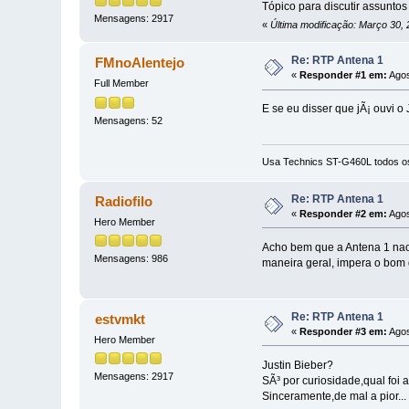
Tópico para discutir assunto
Mensagens: 2917
«
Última modificação: Março 30,
Re: RTP Antena 1
FMnoAlentejo
«
Responder #1 em:
Agos
Full Member
E se eu disser que jÃ¡ ouvi 
Mensagens: 52
Usa Technics ST-G460L todos os
Re: RTP Antena 1
Radiofilo
«
Responder #2 em:
Agos
Hero Member
Acho bem que a Antena 1 nao 
Mensagens: 986
maneira geral, impera o bom g
Re: RTP Antena 1
estvmkt
«
Responder #3 em:
Agos
Hero Member
Justin Bieber?
Mensagens: 2917
SÃ³ por curiosidade,qual foi 
Sinceramente,de mal a pior...