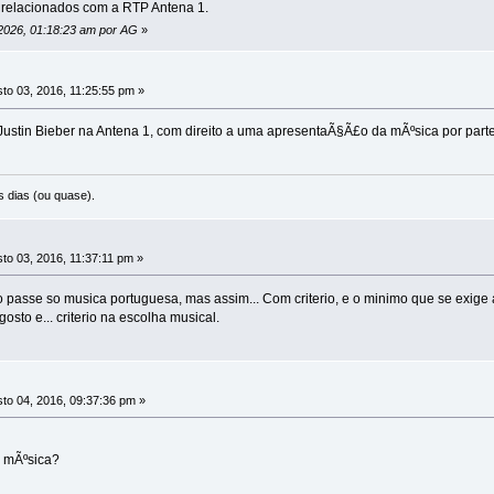
s relacionados com a RTP Antena 1.
 2026, 01:18:23 am por AG
»
to 03, 2016, 11:25:55 pm »
o Justin Bieber na Antena 1, com direito a uma apresentaÃ§Ã£o da mÃºsica por par
 dias (ou quase).
to 03, 2016, 11:37:11 pm »
passe so musica portuguesa, mas assim... Com criterio, e o minimo que se exige
osto e... criterio na escolha musical.
to 04, 2016, 09:37:36 pm »
a mÃºsica?