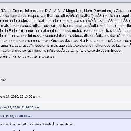
 A RÃ¡dio Comercial passa os D. A. M. A. . A Mega Hits, idem. Porventura, a Cid
s da banda nas respectivas listas de difusÃ£o ("playlists"), nÃ£o se fica por aqui
erminado projecto musical, quando o mesmo passa atÃ© Ã exaustÃ£o em nÃ£o sei 
a mais criteriosa dos artistas que se justificam passar na rÃ¡dio, sobretudo em e
alo do Fado; refiro-me, naturalmente, a muitos projectos que quase ficavam Ã marg
o alternativa aos interesses comerciais das editoras discogrÃ¡ficas e das rÃ¡dios 
ado, ao pop menos comercial, ao Rock, ao Jazz, ao Hip-Hop, a outros gÃ©neros 
 uma "salada russa" incoerente, mas que saiba explorar o melhor que se faz na 
acional que se justifique - e nÃ£o serÃ¡ certamente o caso de Justin Bieber.
 2016, 11:41:42 am por Luis Carvalho
»
dio"
sto 24, 2016, 12:13:30 pm »
gosto 24, 2016, 11:36:30 am
 24, 2016, 02:09:10 am
a opiniÃ£o, caro AG, a antena 1 cede Ã vulgaridade.