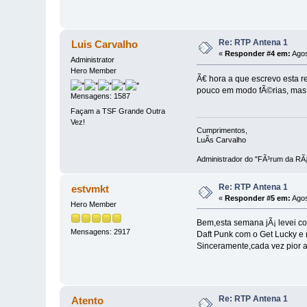
Re: RTP Antena 1
Luis Carvalho
«
Responder #4 em:
Agos
Administrator
Hero Member
Ã€ hora a que escrevo esta re
pouco em modo fÃ©rias, mas 
Mensagens: 1587
Façam a TSF Grande Outra
Vez!
Cumprimentos,
LuÃ­s Carvalho
Administrador do "FÃ³rum da RÃ¡
Re: RTP Antena 1
estvmkt
«
Responder #5 em:
Agos
Hero Member
Bem,esta semana jÃ¡ levei co
Mensagens: 2917
Daft Punk com o Get Lucky e 
Sinceramente,cada vez pior a 
Re: RTP Antena 1
Atento