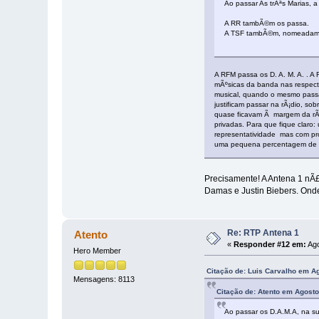
Ao passar As trÃªs Marias, 
A RR tambÃ©m os passa.
A TSF tambÃ©m, nomeadame
A RFM passa os D. A. M. A. . A
mÃºsicas da banda nas respecti
musical, quando o mesmo passa 
justificam passar na rÃ¡dio, so
quase ficavam Ã margem da rÃ¡d
privadas. Para que fique claro
representatividade mas com pr
uma pequena percentagem de mÃº
Precisamente! A Antena 1 nÃ
Damas e Justin Biebers. Onde
Re: RTP Antena 1
Atento
«
Responder #12 em:
Ago
Hero Member
Citação de: Luis Carvalho em A
Mensagens: 8113
Citação de: Atento em Agosto
Ao passar os D.A.M.A, na su