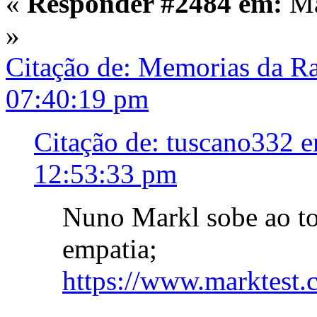
«
Responder #2484 em:
Ma
»
Citação de: Memorias da R
07:40:19 pm
Citação de: tuscano332 
12:53:33 pm
Nuno Markl sobe ao to
empatia;
https://www.marktest